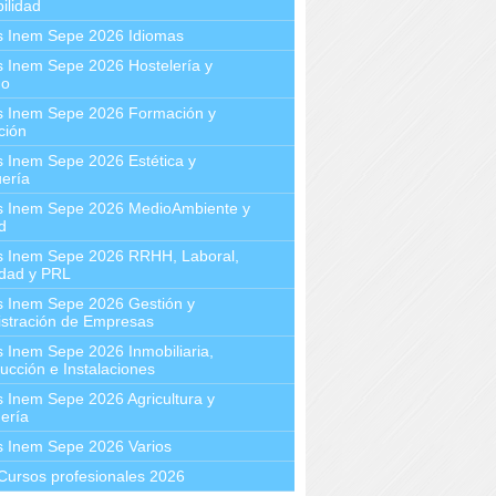
ilidad
s Inem Sepe 2026 Idiomas
 Inem Sepe 2026 Hostelería y
mo
s Inem Sepe 2026 Formación y
ción
 Inem Sepe 2026 Estética y
ería
s Inem Sepe 2026 MedioAmbiente y
d
s Inem Sepe 2026 RRHH, Laboral,
idad y PRL
s Inem Sepe 2026 Gestión y
stración de Empresas
 Inem Sepe 2026 Inmobiliaria,
ucción e Instalaciones
 Inem Sepe 2026 Agricultura y
ería
s Inem Sepe 2026 Varios
Cursos profesionales 2026