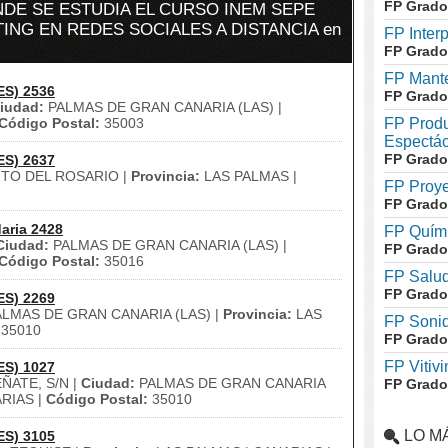
FP Grado
DE SE ESTUDIA EL CURSO INEM SEPE
ING EN REDES SOCIALES A DISTANCIA en
FP Inter
FP Grado
FP Mante
ES) 2536
FP Grado
iudad:
PALMAS DE GRAN CANARIA (LAS) |
Código Postal:
35003
FP Produ
Espectác
FP Grado
ES) 2637
TO DEL ROSARIO |
Provincia:
LAS PALMAS |
FP Proye
FP Grado
aria 2428
FP Quími
Ciudad:
PALMAS DE GRAN CANARIA (LAS) |
FP Grado
Código Postal:
35016
FP Salud
FP Grado
ES) 2269
LMAS DE GRAN CANARIA (LAS) |
Provincia:
LAS
FP Soni
35010
FP Grado
FP Vitivi
ES) 1027
ÑATE, S/N |
Ciudad:
PALMAS DE GRAN CANARIA
FP Grado
RIAS |
Código Postal:
35010
LO M
ES) 3105