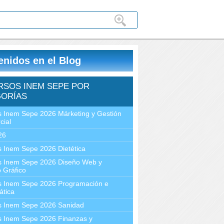
enidos en el Blog
RSOS INEM SEPE POR
ORÍAS
 Inem Sepe 2026 Márketing y Gestión
cial
26
 Inem Sepe 2026 Dietética
s Inem Sepe 2026 Diseño Web y
 Gráfico
s Inem Sepe 2026 Programación e
ática
s Inem Sepe 2026 Sanidad
s Inem Sepe 2026 Finanzas y