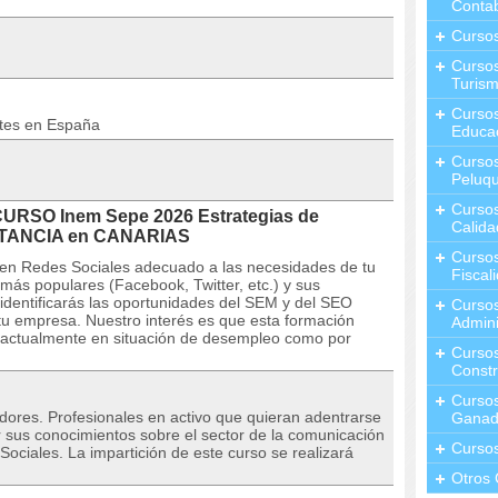
Contab
Curso
Cursos
Turis
Curso
ntes en España
Educa
Cursos
Peluqu
Curso
CURSO Inem Sepe 2026 Estrategias de
Calida
DISTANCIA en CANARIAS
Curso
 en Redes Sociales adecuado a las necesidades de tu
Fiscal
ás populares (Facebook, Twitter, etc.) y sus
identificarás las oportunidades del SEM y del SEO
Curso
tu empresa. Nuestro interés es que esta formación
Admini
e actualmente en situación de desempleo como por
Cursos
Constr
Cursos
adores. Profesionales en activo que quieran adentrarse
Ganad
r sus conocimientos sobre el sector de la comunicación
Curso
Sociales. La impartición de este curso se realizará
Otros 