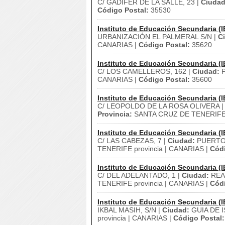
C/ GADIFER DE LA SALLE, 23 |
Ciudad
Código Postal:
35530
Instituto de Educación Secundaria (I
URBANIZACIÓN EL PALMERAL S/N |
C
CANARIAS |
Código Postal:
35620
Instituto de Educación Secundaria (I
C/ LOS CAMELLEROS, 162 |
Ciudad:
P
CANARIAS |
Código Postal:
35600
Instituto de Educación Secundaria (I
C/ LEOPOLDO DE LA ROSA OLIVERA 
Provincia:
SANTA CRUZ DE TENERIFE p
Instituto de Educación Secundaria (I
C/ LAS CABEZAS, 7 |
Ciudad:
PUERTO 
TENERIFE provincia | CANARIAS |
Códi
Instituto de Educación Secundaria (I
C/ DEL ADELANTADO, 1 |
Ciudad:
REA
TENERIFE provincia | CANARIAS |
Códi
Instituto de Educación Secundaria (I
IKBAL MASIH, S/N |
Ciudad:
GUIA DE I
provincia | CANARIAS |
Código Postal: