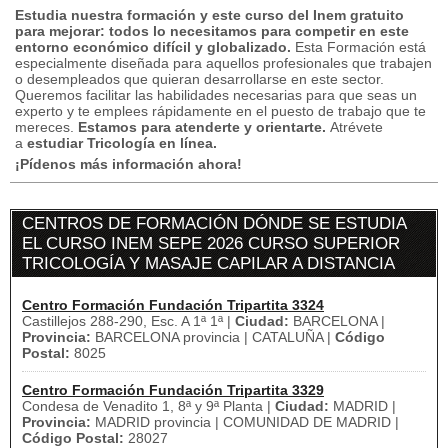
Estudia nuestra formación y este curso del Inem gratuito
para mejorar: todos lo necesitamos para competir en este
entorno económico difícil y globalizado.
Esta Formación está
especialmente diseñada para aquellos profesionales que trabajen
o desempleados que quieran desarrollarse en este sector.
Queremos facilitar las habilidades necesarias para que seas un
experto y te emplees rápidamente en el puesto de trabajo que te
mereces.
Estamos para atenderte y orientarte.
Atrévete
a
estudiar Tricología en línea.
¡Pídenos más información ahora!
CENTROS DE FORMACIÓN DÓNDE SE ESTUDIA
EL CURSO INEM SEPE 2026 CURSO SUPERIOR
TRICOLOGÍA Y MASAJE CAPILAR A DISTANCIA
Centro Formación Fundación Tripartita 3324
Castillejos 288-290, Esc. A 1ª 1ª |
Ciudad:
BARCELONA |
Provincia:
BARCELONA provincia | CATALUÑA |
Código
Postal:
8025
Centro Formación Fundación Tripartita 3329
Condesa de Venadito 1, 8ª y 9ª Planta |
Ciudad:
MADRID |
Provincia:
MADRID provincia | COMUNIDAD DE MADRID |
Código Postal:
28027