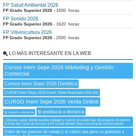
FP Salud Ambiental 2026
FP Grado Superior 2026
- 1600 horas
FP Sonido 2026
FP Grado Superior 2026
- 1620 horas
FP Vitivinicultura 2026
FP Grado Superior 2026
- 2000 horas
LO MÁS INTERESANTE EN LA WEB
Cursos Inem Sepe 2026 Márketing y Gestión
Comercial
Cursos Inem Sepe 2026 Dietética
CURSO Inem Sepe 2026 Excel. Nivel Avanzado ONLINE
CURSO Inem Sepe 2026 Venta Online
fp andalucia a distancia
fp madrid a distancia
¿Deseas saber dónde puedes trabajar y cuál es el sueldo que devengarás al obtener
el título del Curso de Acceso a FP Grado Medio? Aquí encontrarás la información
Vídeo de los puestos de trabajo y el salario que gana un graduado a