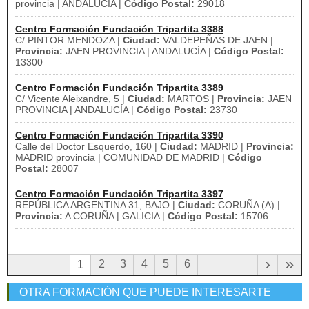
provincia | ANDALUCÍA |
Código Postal:
29018
Centro Formación Fundación Tripartita 3388
C/ PINTOR MENDOZA |
Ciudad:
VALDEPEÑAS DE JAEN |
Provincia:
JAEN PROVINCIA | ANDALUCÍA |
Código Postal:
13300
Centro Formación Fundación Tripartita 3389
C/ Vicente Aleixandre, 5 |
Ciudad:
MARTOS |
Provincia:
JAEN
PROVINCIA | ANDALUCÍA |
Código Postal:
23730
Centro Formación Fundación Tripartita 3390
Calle del Doctor Esquerdo, 160 |
Ciudad:
MADRID |
Provincia:
MADRID provincia | COMUNIDAD DE MADRID |
Código
Postal:
28007
Centro Formación Fundación Tripartita 3397
REPÚBLICA ARGENTINA 31, BAJO |
Ciudad:
CORUÑA (A) |
Provincia:
A CORUÑA | GALICIA |
Código Postal:
15706
›
»
2
3
4
5
6
1
OTRA FORMACIÓN QUE PUEDE INTERESARTE