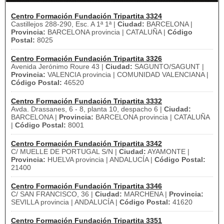
Centro Formación Fundación Tripartita 3324
Castillejos 288-290, Esc. A 1ª 1ª |
Ciudad:
BARCELONA |
Provincia:
BARCELONA provincia | CATALUÑA |
Código
Postal:
8025
Centro Formación Fundación Tripartita 3326
Avenida Jerónimo Roure 43 |
Ciudad:
SAGUNTO/SAGUNT |
Provincia:
VALENCIA provincia | COMUNIDAD VALENCIANA |
Código Postal:
46520
Centro Formación Fundación Tripartita 3332
Avda. Drassanes, 6 - 8, planta 10, despacho 6 |
Ciudad:
BARCELONA |
Provincia:
BARCELONA provincia | CATALUÑA
|
Código Postal:
8001
Centro Formación Fundación Tripartita 3342
C/ MUELLE DE PORTUGAL S/N |
Ciudad:
AYAMONTE |
Provincia:
HUELVA provincia | ANDALUCÍA |
Código Postal:
21400
Centro Formación Fundación Tripartita 3346
C/ SAN FRANCISCO, 36 |
Ciudad:
MARCHENA |
Provincia:
SEVILLA provincia | ANDALUCÍA |
Código Postal:
41620
Centro Formación Fundación Tripartita 3351