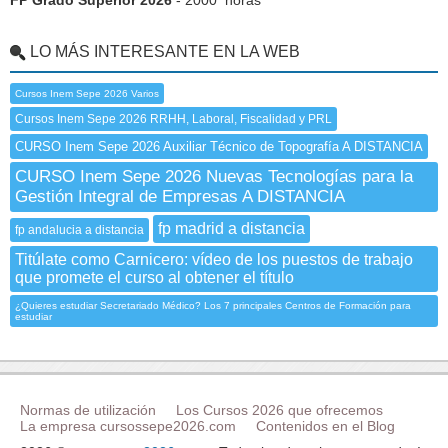
FP Grado Superior 2026
- 2000 horas
LO MÁS INTERESANTE EN LA WEB
Cursos Inem Sepe 2026 Varios
Cursos Inem Sepe 2026 RRHH, Laboral, Fiscalidad y PRL
CURSO Inem Sepe 2026 Auxiliar Técnico de Topografía A DISTANCIA
CURSO Inem Sepe 2026 Nuevas Tecnologías para la
Gestión Integral de Empresas A DISTANCIA
fp madrid a distancia
fp andalucia a distancia
Titúlate como Carnicero: vídeo de los puestos de trabajo
que promete el curso al obtener el título
¿Quieres estudiar Secretariado Médico? Los 7 principales Centros de Formación para
estudiar
Normas de utilización
Los Cursos 2026 que ofrecemos
La empresa cursossepe2026.com
Contenidos en el Blog