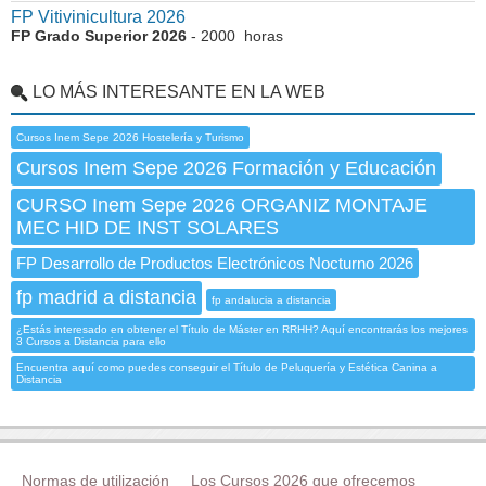
FP Vitivinicultura 2026
FP Grado Superior 2026
- 2000 horas
LO MÁS INTERESANTE EN LA WEB
Cursos Inem Sepe 2026 Hostelería y Turismo
Cursos Inem Sepe 2026 Formación y Educación
CURSO Inem Sepe 2026 ORGANIZ MONTAJE
MEC HID DE INST SOLARES
FP Desarrollo de Productos Electrónicos Nocturno 2026
fp madrid a distancia
fp andalucia a distancia
¿Estás interesado en obtener el Título de Máster en RRHH? Aquí encontrarás los mejores
3 Cursos a Distancia para ello
Encuentra aquí como puedes conseguir el Título de Peluquería y Estética Canina a
Distancia
Normas de utilización
Los Cursos 2026 que ofrecemos