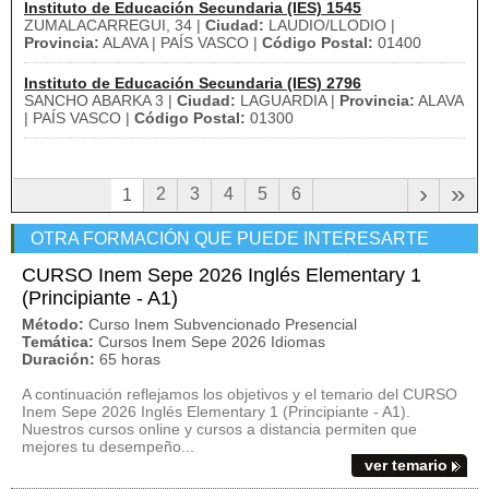
Instituto de Educación Secundaria (IES) 1545
ZUMALACARREGUI, 34 |
Ciudad:
LAUDIO/LLODIO |
Provincia:
ALAVA | PAÍS VASCO |
Código Postal:
01400
Instituto de Educación Secundaria (IES) 2796
SANCHO ABARKA 3 |
Ciudad:
LAGUARDIA |
Provincia:
ALAVA
| PAÍS VASCO |
Código Postal:
01300
›
»
2
3
4
5
6
1
OTRA FORMACIÓN QUE PUEDE INTERESARTE
CURSO Inem Sepe 2026 Inglés Elementary 1
(Principiante - A1)
Método:
Curso Inem Subvencionado Presencial
Temática:
Cursos Inem Sepe 2026 Idiomas
Duración:
65 horas
A continuación reflejamos los objetivos y el temario del CURSO
Inem Sepe 2026 Inglés Elementary 1 (Principiante - A1).
Nuestros cursos online y cursos a distancia permiten que
mejores tu desempeño...
ver temario