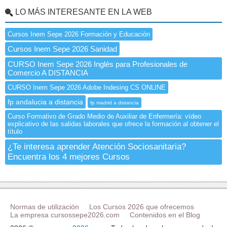
LO MÁS INTERESANTE EN LA WEB
Cursos Inem Sepe 2026 Formación y Educación
Cursos Inem Sepe 2026 Sanidad
CURSO Inem Sepe 2026 Inglés para Profesionales de
Comercio A DISTANCIA
CURSO Inem Sepe 2026 Adobe Indesing CS ONLINE
fp andalucia a distancia
fp madrid a distancia
Curso Formativo de Grado Medio de Auxiliar de Enfermería: vídeo
explicativo de las salidas laborales que ofrece la formación al obtener el
título
¿Te interesa aprender Atención Sociosanitaria?
Encuentra los 4 mejores Cursos
Normas de utilización
Los Cursos 2026 que ofrecemos
La empresa cursossepe2026.com
Contenidos en el Blog