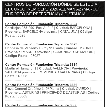
CENTROS DE FORMACIÓN DÓNDE SE ESTUDIA
EL CURSO INEM SEPE 2026 ALEMÁN A2 (MARCO
EUROPEO DE REFERENCIA) A DISTANCIA
Centro Formación Fundación Tripartita 3324
Castillejos 288-290, Esc. A 1ª 1ª |
Ciudad:
BARCELONA |
Provincia:
BARCELONA provincia | CATALUÑA |
Código
Postal:
8025
Centro Formación Fundación Tripartita 3329
Condesa de Venadito 1, 8ª y 9ª Planta |
Ciudad:
MADRID |
Provincia:
MADRID provincia | COMUNIDAD DE MADRID |
Código Postal:
28027
Centro Formación Fundación Tripartita 3334
Martín el Humano, 1 |
Ciudad:
VALENCIA |
Provincia:
VALENCIA provincia | COMUNIDAD VALENCIANA |
Código
Postal:
46008
Centro Formación Fundación Tripartita 3336
Plaza General Ordóñez 1, 2ª Planta |
Ciudad:
OVIEDO |
Provincia:
ASTURIAS | PRINCIPADO DE ASTURIAS |
Código
Postal:
33005
Centro Formación Fundación Tripartita 3338