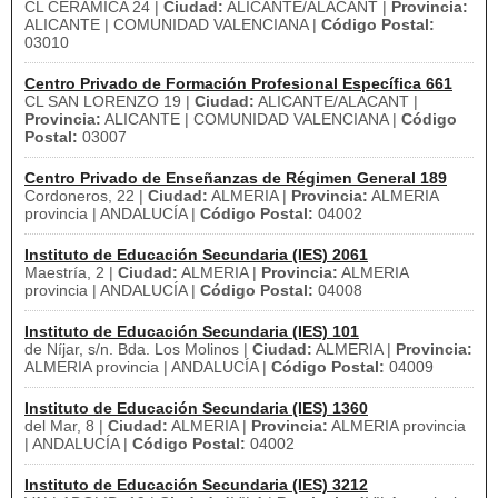
CL CERAMICA 24 |
Ciudad:
ALICANTE/ALACANT |
Provincia:
ALICANTE | COMUNIDAD VALENCIANA |
Código Postal:
03010
Centro Privado de Formación Profesional Específica 661
CL SAN LORENZO 19 |
Ciudad:
ALICANTE/ALACANT |
Provincia:
ALICANTE | COMUNIDAD VALENCIANA |
Código
Postal:
03007
Centro Privado de Enseñanzas de Régimen General 189
Cordoneros, 22 |
Ciudad:
ALMERIA |
Provincia:
ALMERIA
provincia | ANDALUCÍA |
Código Postal:
04002
Instituto de Educación Secundaria (IES) 2061
Maestría, 2 |
Ciudad:
ALMERIA |
Provincia:
ALMERIA
provincia | ANDALUCÍA |
Código Postal:
04008
Instituto de Educación Secundaria (IES) 101
de Níjar, s/n. Bda. Los Molinos |
Ciudad:
ALMERIA |
Provincia:
ALMERIA provincia | ANDALUCÍA |
Código Postal:
04009
Instituto de Educación Secundaria (IES) 1360
del Mar, 8 |
Ciudad:
ALMERIA |
Provincia:
ALMERIA provincia
| ANDALUCÍA |
Código Postal:
04002
Instituto de Educación Secundaria (IES) 3212