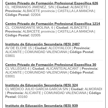
Centro Privado de Formación Profesional Específica 626
CL. HERMANOS JIMENEZ, S/N |
Ciudad:
ALBACETE |
Provincia:
ALBACETE provincia | CASTILLA LA MANCHA |
Código Postal:
02004
Centro Privado de Formación Profesional Específica 1214
CL. COMANDANTE MOLINA, 6 |
Ciudad:
ALBACETE |
Provincia:
ALBACETE provincia | CASTILLA LA MANCHA |
Código Postal:
02005
Instituto de Educación Secundaria (IES) 2487
AV DE ELCHE 15 |
Ciudad:
ALCOY/ALCOI |
Provincia:
ALICANTE | COMUNIDAD VALENCIANA |
Código Postal:
03801
Centro Privado de Formación Profesional Específica 30
CL VILLEGAS 4 |
Ciudad:
ALICANTE/ALACANT |
Provincia:
ALICANTE | COMUNIDAD VALENCIANA |
Código Postal:
03001
Instituto de Educación Secundaria (IES) 324
CL MEDICO JULIO GARCIA GARCIA S/N |
Ciudad:
ALMORADI
|
Provincia:
ALICANTE | COMUNIDAD VALENCIANA |
Código
Postal:
03160
Instituto de Educación Secundaria (IES) 939