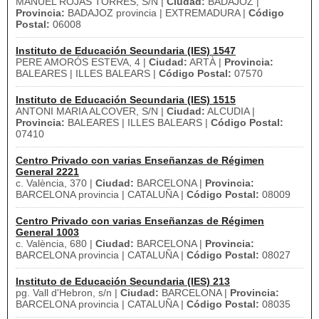
MANUEL ROJAS TORRES, S/N |
Ciudad:
BADAJOZ |
Provincia:
BADAJOZ provincia | EXTREMADURA |
Código
Postal:
06008
Instituto de Educación Secundaria (IES) 1547
PERE AMORÓS ESTEVA, 4 |
Ciudad:
ARTÀ |
Provincia:
BALEARES | ILLES BALEARS |
Código Postal:
07570
Instituto de Educación Secundaria (IES) 1515
ANTONI MARIA ALCOVER, S/N |
Ciudad:
ALCUDIA |
Provincia:
BALEARES | ILLES BALEARS |
Código Postal:
07410
Centro Privado con varias Enseñanzas de Régimen
General 2221
c. València, 370 |
Ciudad:
BARCELONA |
Provincia:
BARCELONA provincia | CATALUÑA |
Código Postal:
08009
Centro Privado con varias Enseñanzas de Régimen
General 1003
c. València, 680 |
Ciudad:
BARCELONA |
Provincia:
BARCELONA provincia | CATALUÑA |
Código Postal:
08027
Instituto de Educación Secundaria (IES) 213
pg. Vall d'Hebron, s/n |
Ciudad:
BARCELONA |
Provincia:
BARCELONA provincia | CATALUÑA |
Código Postal:
08035