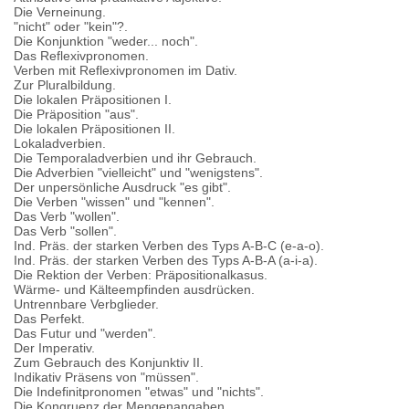
Die Verneinung.
"nicht" oder "kein"?.
Die Konjunktion "weder... noch".
Das Reflexivpronomen.
Verben mit Reflexivpronomen im Dativ.
Zur Pluralbildung.
Die lokalen Präpositionen I.
Die Präposition "aus".
Die lokalen Präpositionen II.
Lokaladverbien.
Die Temporaladverbien und ihr Gebrauch.
Die Adverbien "vielleicht" und "wenigstens".
Der unpersönliche Ausdruck "es gibt".
Die Verben "wissen" und "kennen".
Das Verb "wollen".
Das Verb "sollen".
Ind. Präs. der starken Verben des Typs A-B-C (e-a-o).
Ind. Präs. der starken Verben des Typs A-B-A (a-i-a).
Die Rektion der Verben: Präpositionalkasus.
Wärme- und Kälteempfinden ausdrücken.
Untrennbare Verbglieder.
Das Perfekt.
Das Futur und "werden".
Der Imperativ.
Zum Gebrauch des Konjunktiv II.
Indikativ Präsens von "müssen".
Die Indefinitpronomen "etwas" und "nichts".
Die Kongruenz der Mengenangaben.