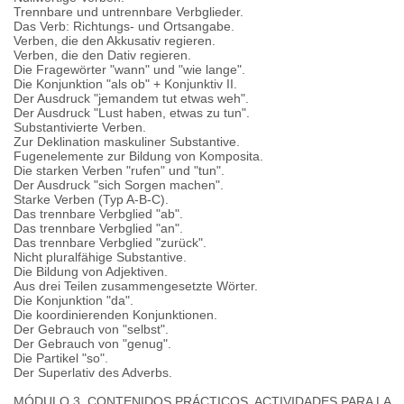
Trennbare und untrennbare Verbglieder.
Das Verb: Richtungs- und Ortsangabe.
Verben, die den Akkusativ regieren.
Verben, die den Dativ regieren.
Die Fragewörter "wann" und "wie lange".
Die Konjunktion "als ob" + Konjunktiv II.
Der Ausdruck "jemandem tut etwas weh".
Der Ausdruck "Lust haben, etwas zu tun".
Substantivierte Verben.
Zur Deklination maskuliner Substantive.
Fugenelemente zur Bildung von Komposita.
Die starken Verben "rufen" und "tun".
Der Ausdruck "sich Sorgen machen".
Starke Verben (Typ A-B-C).
Das trennbare Verbglied "ab".
Das trennbare Verbglied "an".
Das trennbare Verbglied "zurück".
Nicht pluralfähige Substantive.
Die Bildung von Adjektiven.
Aus drei Teilen zusammengesetzte Wörter.
Die Konjunktion "da".
Die koordinierenden Konjunktionen.
Der Gebrauch von "selbst".
Der Gebrauch von "genug".
Die Partikel "so".
Der Superlativ des Adverbs.
MÓDULO 3. CONTENIDOS PRÁCTICOS. ACTIVIDADES PARA LA