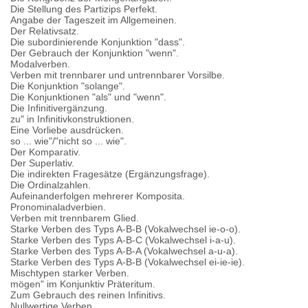
Die Stellung des Partizips Perfekt.
Angabe der Tageszeit im Allgemeinen.
Der Relativsatz.
Die subordinierende Konjunktion "dass".
Der Gebrauch der Konjunktion "wenn".
Modalverben.
Verben mit trennbarer und untrennbarer Vorsilbe.
Die Konjunktion "solange".
Die Konjunktionen "als" und "wenn".
Die Infinitivergänzung.
zu" in Infinitivkonstruktionen.
Eine Vorliebe ausdrücken.
so ... wie"/"nicht so ... wie".
Der Komparativ.
Der Superlativ.
Die indirekten Fragesätze (Ergänzungsfrage).
Die Ordinalzahlen.
Aufeinanderfolgen mehrerer Komposita.
Pronominaladverbien.
Verben mit trennbarem Glied.
Starke Verben des Typs A-B-B (Vokalwechsel ie-o-o).
Starke Verben des Typs A-B-C (Vokalwechsel i-a-u).
Starke Verben des Typs A-B-A (Vokalwechsel a-u-a).
Starke Verben des Typs A-B-B (Vokalwechsel ei-ie-ie).
Mischtypen starker Verben.
mögen" im Konjunktiv Präteritum.
Zum Gebrauch des reinen Infinitivs.
Nullwertige Verben.