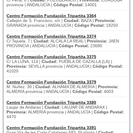
C/ Feria, 6 |
Ciudad:
POZOBLANCO |
Provincia:
CORDOBA
provincia | ANDALUCÍA |
Código Postal:
14001
Centro Formación Fundación Tripartita 3364
Callejón de S. Francisco, s/n |
Ciudad:
BAZA |
Provincia:
GRANADA provincia | ANDALUCÍA |
Código Postal:
18250
Centro Formación Fundación Tripartita 3374
C/ Tejuela, 7 |
Ciudad:
ALCALA LA REAL |
Provincia:
JAEN
PROVINCIA | ANDALUCÍA |
Código Postal:
23680
Centro Formación Fundación Tripartita 3375
C/ LA LUNA, 114 |
Ciudad:
PUEBLA DE CAZALLA (LA) |
Provincia:
SEVILLA provincia | ANDALUCÍA |
Código Postal:
41020
Centro Formación Fundación Tripartita 3379
M. Nuñez. 30 |
Ciudad:
ALHAMA DE ALMERIA |
Provincia:
ALMERIA provincia | ANDALUCÍA |
Código Postal:
4003
Centro Formación Fundación Tripartita 3380
Laujar de Andarax |
Ciudad:
LAUJAR DE ANDARAX |
Provincia:
ALMERIA provincia | ANDALUCÍA |
Código Postal:
4470
Centro Formación Fundación Tripartita 3391
Gran Vía de les Corts Catalanes 583, 5ª planta |
Ciudad: