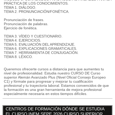
PRÁCTICA DE LOS CONOCIMIENTOS.
TEMA 1. DIÁLOGO.
TEMA 2. PRONUNCIACIÓN/FONÉTICA.
Pronunciación de frases.
Pronunciación de palabras.
Ejercicio de fonética.
TEMA 3. VÍDEO Y CUESTIONARIO.
TEMA 4. EJERCICIOS.
TEMA 5. EVALUACIÓN DEL APRENDIZAJE.
TEMA 6. EXPLICACIONES GRAMATICALES.
TEMA 7. HERRAMIENTA DE CONJUGACIÓN.
TEMA 8. LÉXICO.
Queremos ofrecerte cursos a distancia para que aumentes tu
nivel de profesionalidad. Estudia nuestro CURSO DE Curso
superior Alemán Avanzado Plus (Nivel Oficial Consejo Europeo
C1) y fórmate para progresar y mejorar tu cualificación
profesional y tu trayectoria laboral. Estamos convencidos de que
la formación es una gran herramienta de mejora profesional
especialmente necesaria en estos tiempos difíciles.
CENTROS DE FORMACIÓN DÓNDE SE ESTUDIA
EL CURSO INEM SEPE 2026 CURSO SUPERIOR