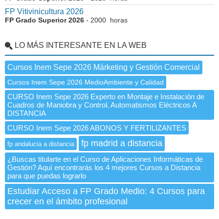
FP Vitivinicultura 2026
FP Grado Superior 2026
- 2000 horas
LO MÁS INTERESANTE EN LA WEB
Cursos Inem Sepe 2026 Márketing y Gestión Comercial
Cursos Inem Sepe 2026 MedioAmbiente y Calidad
CURSO Inem Sepe 2026 Experto en Montaje e Instalación de
Cuadros de Maniobra y Control. Automatismos Eléctricos A
DISTANCIA
CURSO Inem Sepe 2026 ABONOS Y FERTILIZANTES
fp madrid a distancia
fp andalucia a distancia
¿Buscas titularte en el Curso de Aplicaciones Informáticas de
Gestión? Aquí encontrarás los 4 mejores Cursos a Distancia
para que puedas lograrlo
Estudiar Acceso a FP Grado Medio: 4 Cursos para
crecer en el ámbito profesional