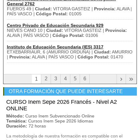
General 2762
FUEROS 49 |
Ciudad:
VITORIA GASTEIZ |
Provincia:
ALAVA |
PAÍS VASCO |
Código Postal:
01005
Centro Privado de Educación Secundaria 929
NIEVES CANO 10 |
Ciudad:
VITORIA GASTEIZ |
Provincia:
ALAVA | PAÍS VASCO |
Código Postal:
01006
Instituto de Educación Secundaria (IES) 3317
ETXEBARRIAUR, 6 (AMURRIO ORDUÑA) |
Ciudad:
AMURRIO
|
Provincia:
ALAVA | PAÍS VASCO |
Código Postal:
01470
›
»
2
3
4
5
6
1
OTRA FORMACIÓN QUE PUEDE INTERESARTE
CURSO Inem Sepe 2026 Francés - Nivel A2
ONLINE
Método:
Curso Inem Subvencionado Online
Temática:
Cursos Inem Sepe 2026 Idiomas
Duración:
72 horas
La metodología de nuestra formación es compatible con el