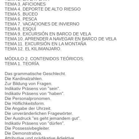
TEMA 3. AFICIONES
TEMA 4. DEPORTE DE ALTO RIESGO
TEMA 5. BUCEO
TEMA 6. PESCA
TEMA 7. VACACIONES DE INVIERNO
TEMA 8. ESQUÍ
TEMA 9. EXCURSIÓN EN BARCO DE VELA
TEMA 10. APRENDER A NAVEGAR EN BARCO DE VELA
TEMA 11. EXCURSIÓN EN LA MONTAÑA
TEMA 12. EL KILIMANJARO.
MÓDULO 2. CONTENIDOS TEÓRICOS.
TEMA 1. TEORÍA.
Das grammatische Geschlecht.
Die Kardinalzahlen.
Zur Bildung von Fragen.
Indikativ Präsens von "sein".
Indikativ Präsens von "haben".
Die Personalpronomen.
Die Höflichkeitsform.
Die Angabe der Uhrzeit.
Die unveränderlichen Fragewörter.
Der Ausdruck "es geht jemandem gut".
Indikativ Präsens von "dürfen".
Die Possessivbegleiter.
Die Demonstrativa.
Attributive und prädikative Adjektive.