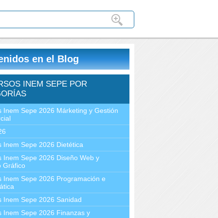
enidos en el Blog
RSOS INEM SEPE POR
ORÍAS
 Inem Sepe 2026 Márketing y Gestión
cial
26
 Inem Sepe 2026 Dietética
s Inem Sepe 2026 Diseño Web y
 Gráfico
s Inem Sepe 2026 Programación e
ática
s Inem Sepe 2026 Sanidad
s Inem Sepe 2026 Finanzas y