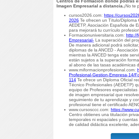
Centros de Formación donde podrás est
Imagen Empresarial a distancia.
¡No te 
cursos2026.com:
https://cursos20
2026
Te ofrecen un Título/Diploma 
AEDETP, Asociación Española de En
para mejorará tu currículo profesio
Formacionuniversitaria.com:
http:/
Empresarial-
La superación del prog
De manera adicional podrá solicitar,
diplomas de la ANCED - Asociación 
mientras la ANCED tenga este servi
están sujetos a la superación forma
al abono de las tasas académicas de
www.miformacionprofesional.com:
Profesional-Gestion-Empresa-14/Fo
114
Te ofrece un Diploma Oficial r
Técnico Profesionales (AEDETP) que
equipo de Profesores especialistas 
de imagen empresarial que resolver
seguimiento de tu aprendizaje y co
profesional tiene el certificado AE
www.cursosccc.com:
https://www.c
Centro obtienes una titulación priva
temporales ni espaciales y cuentas
de calidad didáctica excelente, ade