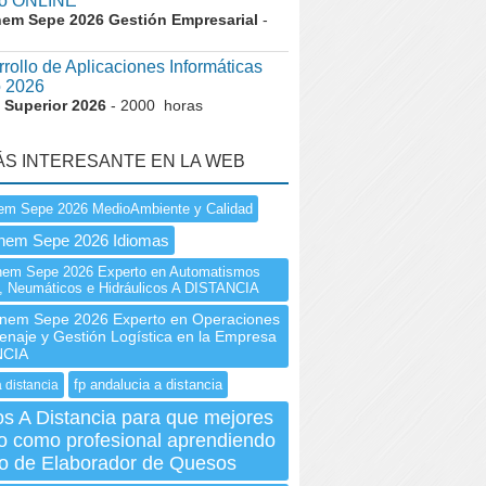
o ONLINE
nem Sepe 2026 Gestión Empresarial
-
rollo de Aplicaciones Informáticas
o 2026
 Superior 2026
- 2000 horas
ÁS INTERESANTE EN LA WEB
em Sepe 2026 MedioAmbiente y Calidad
Inem Sepe 2026 Idiomas
em Sepe 2026 Experto en Automatismos
s, Neumáticos e Hidráulicos A DISTANCIA
em Sepe 2026 Experto en Operaciones
enaje y Gestión Logística en la Empresa
NCIA
fp andalucia a distancia
a distancia
s A Distancia para que mejores
ro como profesional aprendiendo
so de Elaborador de Quesos