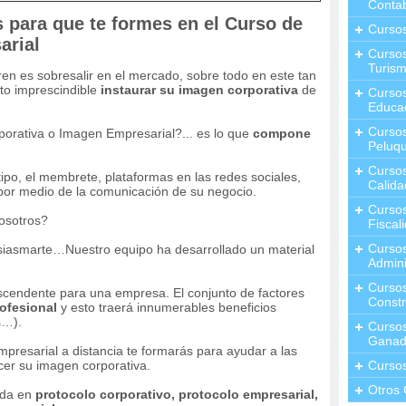
Contab
para que te formes en el Curso de
Curso
arial
Cursos
Turis
en es sobresalir en el mercado, sobre todo en este tan
ito imprescindible
instaurar su imagen corporativa
de
Curso
Educa
Cursos
orativa o Imagen Empresarial?... es lo que
compone
Peluqu
Curso
tipo, el membrete, plataformas en las redes sociales,
Calida
 por medio de la comunicación de su negocio.
Curso
osotros?
Fiscal
Curso
siasmarte…Nuestro equipo ha desarrollado un material
Admini
Cursos
ascendente para una empresa. El conjunto de factores
Constr
ofesional
y esto traerá innumerables beneficios
s…).
Cursos
Ganad
resarial a distancia te formarás para ayudar a las
er su imagen corporativa.
Curso
Otros 
nda en
protocolo corporativo, protocolo empresarial,