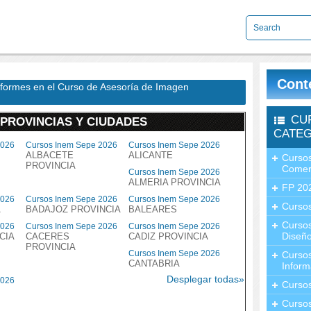
Cont
formes en el Curso de Asesoría de Imagen
CU
 PROVINCIAS Y CIUDADES
CATEG
2026
Cursos Inem Sepe 2026
Cursos Inem Sepe 2026
ALBACETE
ALICANTE
Cursos
PROVINCIA
Comer
Cursos Inem Sepe 2026
ALMERIA PROVINCIA
FP 20
2026
Cursos Inem Sepe 2026
Cursos Inem Sepe 2026
Cursos
A
BADAJOZ PROVINCIA
BALEARES
Curso
2026
Cursos Inem Sepe 2026
Cursos Inem Sepe 2026
Diseño
CIA
CACERES
CADIZ PROVINCIA
PROVINCIA
Cursos Inem Sepe 2026
Curso
CANTABRIA
Inform
Desplegar todas»
2026
Curso
Curso