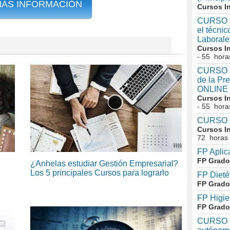
MÁS INFORMACIÓN
Cursos I
CURSO I
el técni
Laboral
Cursos I
- 55 hora
CURSO In
de la Pr
ONLINE
Cursos I
- 55 hora
CURSO I
Cursos I
72 horas
FP Aplic
FP Grado
¿Anhelas estudiar Gestión Empresarial?
Los 5 principales Cursos para lograrlo
FP Dieté
FP Grado
FP Higie
FP Grado
CURSO I