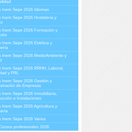
ilidad
s Inem Sepe 2026 Idiomas
 Inem Sepe 2026 Hostelería y
mo
s Inem Sepe 2026 Formación y
ción
 Inem Sepe 2026 Estética y
ería
s Inem Sepe 2026 MedioAmbiente y
d
s Inem Sepe 2026 RRHH, Laboral,
idad y PRL
s Inem Sepe 2026 Gestión y
stración de Empresas
 Inem Sepe 2026 Inmobiliaria,
ucción e Instalaciones
 Inem Sepe 2026 Agricultura y
ería
s Inem Sepe 2026 Varios
Cursos profesionales 2026