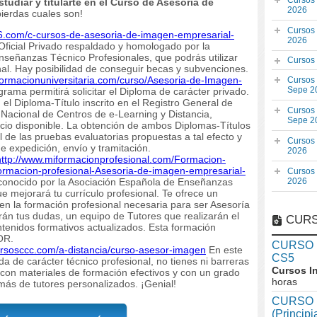
Cursos
udiar y titularte en el Curso de Asesoría de
2026
pierdas cuales son!
Cursos
26.com/c-cursos-de-asesoria-de-imagen-empresarial-
2026
Oficial Privado respaldado y homologado por la
señanzas Técnico Profesionales, que podrás utilizar
Cursos
nal. Hay posibilidad de conseguir becas y subvenciones.
/formacionuniversitaria.com/curso/Asesoria-de-Imagen-
Cursos
Sepe 2
rama permitirá solicitar el Diploma de carácter privado.
 el Diploma-Título inscrito en el Registro General de
Cursos
Nacional de Centros de e-Learning y Distancia,
Sepe 2
cio disponible. La obtención de ambos Diplomas-Títulos
l de las pruebas evaluatorias propuestas a tal efecto y
Cursos
 expedición, envío y tramitación.
2026
http://www.miformacionprofesional.com/Formacion-
rmacion-profesional-Asesoria-de-imagen-empresarial-
Cursos
econocido por la Asociación Española de Enseñanzas
2026
 mejorará tu currículo profesional. Te ofrece un
en la formación profesional necesaria para ser Asesoría
án tus dudas, un equipo de Tutores que realizarán el
CURS
ntenidos formativos actualizados. Esta formación
NOR.
CURSO In
ursosccc.com/a-distancia/curso-asesor-imagen
En este
CS5
da de carácter técnico profesional, no tienes ni barreras
Cursos I
 con materiales de formación efectivos y con un grado
horas
más de tutores personalizados. ¡Genial!
CURSO I
(Princip