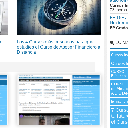
autónom
Cursos I
72 horas
FP Desar
Nocturn
FP Grado
a
Los 4 Cursos más buscados para que
LO M
estudies el Curso de Asesor Financiero a
Distancia
Cursos In
Cursos 
CURSO In
Eléctrico
CURSO In
de Almac
A DISTA
fp madrid 
7 Curso
tu futu
el Cur