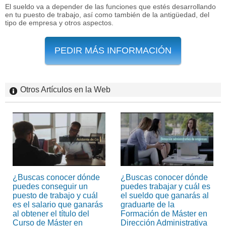
El sueldo va a depender de las funciones que estés desarrollando
en tu puesto de trabajo, así como también de la antigüedad, del
tipo de empresa y otros aspectos.
PEDIR MÁS INFORMACIÓN
Otros Artículos en la Web
¿Buscas conocer dónde
¿Buscas conocer dónde
puedes conseguir un
puedes trabajar y cuál es
puesto de trabajo y cuál
el sueldo que ganarás al
es el salario que ganarás
graduarte de la
al obtener el título del
Formación de Máster en
Curso de Máster en
Dirección Administrativa