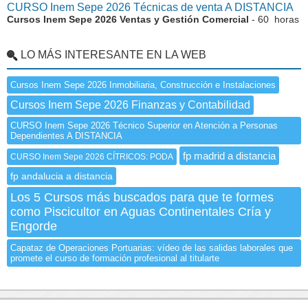
CURSO Inem Sepe 2026 Técnicas de venta A DISTANCIA
Cursos Inem Sepe 2026 Ventas y Gestión Comercial
- 60 horas
LO MÁS INTERESANTE EN LA WEB
Cursos Inem Sepe 2026 Inmobiliaria, Construcción e Instalaciones
Cursos Inem Sepe 2026 Finanzas y Contabilidad
CURSO Inem Sepe 2026 Técnico Superior en Atención a Personas
Dependientes A DISTANCIA
fp madrid a distancia
CURSO Inem Sepe 2026 CÍTRICOS: PODA
fp andalucia a distancia
Los 5 Cursos más buscados para que te formes
como Piscicultor en Aguas Continentales Cría y
Engorde
Capataz de Operaciones Portuarias: vídeo de las salidas laborales que
promete el curso de formación profesional al titularte