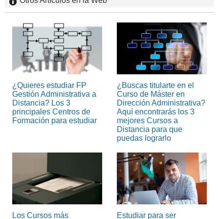
Otros Artículos en la Web
¿Quieres estudiar FP
¿Buscas titularte en el
Gestión Administrativa a
Curso de Máster en
Distancia? Los 3
Dirección Administrativa?
principales Centros de
Aquí encontrarás los 3
Formación para estudiar
mejores Cursos a
Distancia para que
puedas lograrlo
Los Cursos más
Estudiar para ser