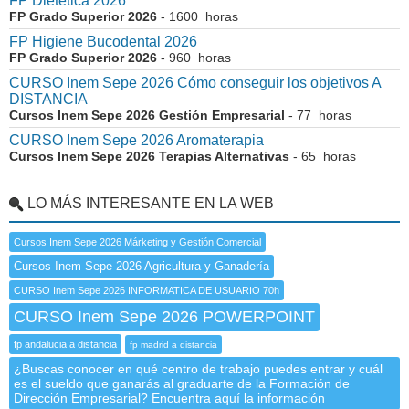
FP Dietética 2026
FP Grado Superior 2026
- 1600 horas
FP Higiene Bucodental 2026
FP Grado Superior 2026
- 960 horas
CURSO Inem Sepe 2026 Cómo conseguir los objetivos A
DISTANCIA
Cursos Inem Sepe 2026 Gestión Empresarial
- 77 horas
CURSO Inem Sepe 2026 Aromaterapia
Cursos Inem Sepe 2026 Terapias Alternativas
- 65 horas
LO MÁS INTERESANTE EN LA WEB
Cursos Inem Sepe 2026 Márketing y Gestión Comercial
Cursos Inem Sepe 2026 Agricultura y Ganadería
CURSO Inem Sepe 2026 INFORMATICA DE USUARIO 70h
CURSO Inem Sepe 2026 POWERPOINT
fp andalucia a distancia
fp madrid a distancia
¿Buscas conocer en qué centro de trabajo puedes entrar y cuál
es el sueldo que ganarás al graduarte de la Formación de
Dirección Empresarial? Encuentra aquí la información