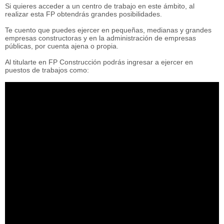
Si quieres acceder a un centro de trabajo en este ámbito, al
realizar esta FP obtendrás grandes posibilidades.
Te cuento que puedes ejercer en pequeñas, medianas y grandes
empresas constructoras y en la administración de empresas
públicas, por cuenta ajena o propia.
Al titularte en FP Construcción podrás ingresar a ejercer en
puestos de trabajos como: