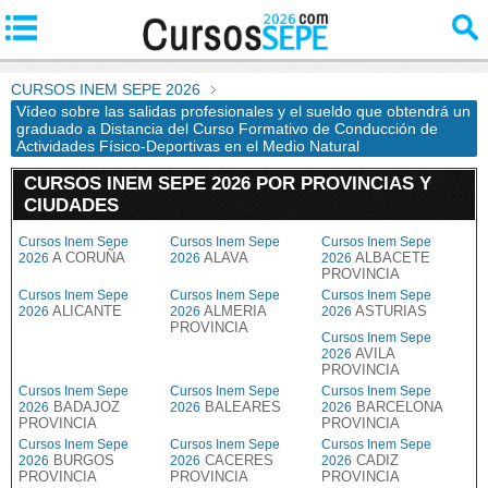
CURSOS INEM SEPE 2026
Vídeo sobre las salidas profesionales y el sueldo que obtendrá un
graduado a Distancia del Curso Formativo de Conducción de
Actividades Físico-Deportivas en el Medio Natural
CURSOS INEM SEPE 2026 POR PROVINCIAS Y
CIUDADES
Cursos Inem Sepe
Cursos Inem Sepe
Cursos Inem Sepe
A CORUÑA
ALAVA
ALBACETE
2026
2026
2026
PROVINCIA
Cursos Inem Sepe
Cursos Inem Sepe
Cursos Inem Sepe
ALICANTE
ALMERIA
ASTURIAS
2026
2026
2026
PROVINCIA
Cursos Inem Sepe
AVILA
2026
PROVINCIA
Cursos Inem Sepe
Cursos Inem Sepe
Cursos Inem Sepe
BADAJOZ
BALEARES
BARCELONA
2026
2026
2026
PROVINCIA
PROVINCIA
Cursos Inem Sepe
Cursos Inem Sepe
Cursos Inem Sepe
BURGOS
CACERES
CADIZ
2026
2026
2026
PROVINCIA
PROVINCIA
PROVINCIA