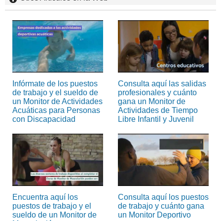
Infórmate de los puestos
Consulta aquí las salidas
de trabajo y el sueldo de
profesionales y cuánto
un Monitor de Actividades
gana un Monitor de
Acuáticas para Personas
Actividades de Tiempo
con Discapacidad
Libre Infantil y Juvenil
Encuentra aquí los
Consulta aquí los puestos
puestos de trabajo y el
de trabajo y cuánto gana
sueldo de un Monitor de
un Monitor Deportivo