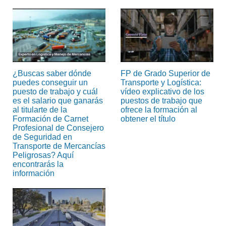
¿Buscas saber dónde
FP de Grado Superior de
puedes conseguir un
Transporte y Logística:
puesto de trabajo y cuál
vídeo explicativo de los
es el salario que ganarás
puestos de trabajo que
al titularte de la
ofrece la formación al
Formación de Carnet
obtener el título
Profesional de Consejero
de Seguridad en
Transporte de Mercancías
Peligrosas? Aquí
encontrarás la
información