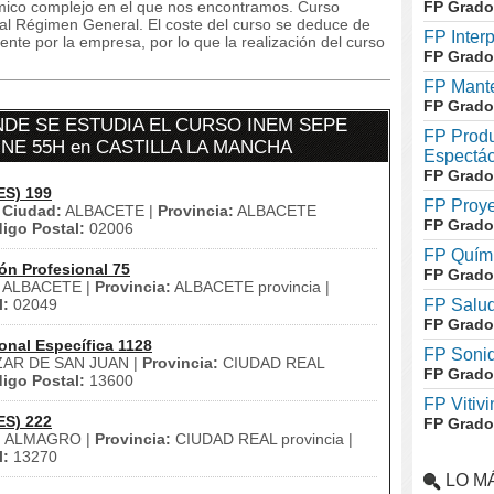
ómico complejo en el que nos encontramos. Curso
FP Grado
s al Régimen General. El coste del curso se deduce de
FP Inter
te por la empresa, por lo que la realización del curso
FP Grado
FP Mante
FP Grado
DE SE ESTUDIA EL CURSO INEM SEPE
FP Produ
INE 55H en CASTILLA LA MANCHA
Espectác
FP Grado
ES) 199
FP Proye
|
Ciudad:
ALBACETE |
Provincia:
ALBACETE
FP Grado
igo Postal:
02006
FP Quími
ón Profesional 75
FP Grado
ALBACETE |
Provincia:
ALBACETE provincia |
l:
02049
FP Salud
FP Grado
onal Específica 1128
FP Soni
AR DE SAN JUAN |
Provincia:
CIUDAD REAL
FP Grado
igo Postal:
13600
FP Vitivi
ES) 222
FP Grado
:
ALMAGRO |
Provincia:
CIUDAD REAL provincia |
l:
13270
LO M