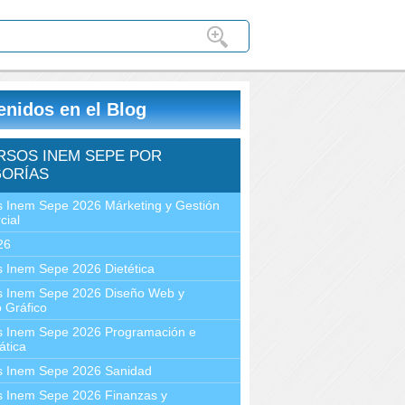
enidos en el Blog
RSOS INEM SEPE POR
ORÍAS
 Inem Sepe 2026 Márketing y Gestión
cial
26
 Inem Sepe 2026 Dietética
s Inem Sepe 2026 Diseño Web y
 Gráfico
s Inem Sepe 2026 Programación e
ática
s Inem Sepe 2026 Sanidad
s Inem Sepe 2026 Finanzas y