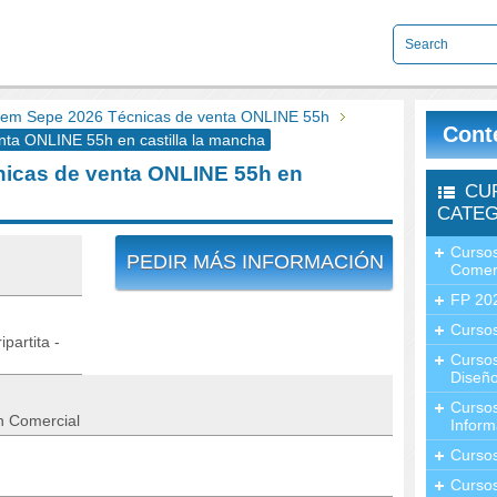
em Sepe 2026 Técnicas de venta ONLINE 55h
Cont
a ONLINE 55h en castilla la mancha
icas de venta ONLINE 55h en
CU
CATEG
Cursos
PEDIR MÁS INFORMACIÓN
Comer
FP 20
Cursos
partita -
Curso
Diseño
Curso
n Comercial
Inform
Curso
Curso