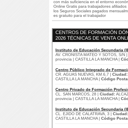
con más suficiencia en el entorno econ
Online Gratis para trabajadores afiliado
los Seguros Sociales pagados mensualmen
es gratuito para el trabajador
CENTROS DE FORMACIÓN DÓN
2026 TÉCNICAS DE VENTA ONL
Instituto de Educación Secundaria (I
AV. CRONISTA MATEO Y SOTOS, S/N 
provincia | CASTILLA LA MANCHA |
Cód
Centro Público Integrado de Formaci
CR. AGUAS NUEVAS, KM.6,7 |
Ciudad:
CASTILLA LA MANCHA |
Código Posta
Centro Privado de Formación Profesi
CL. SAN MARCOS, 28 |
Ciudad:
ALCAZ
provincia | CASTILLA LA MANCHA |
Cód
Instituto de Educación Secundaria (I
CL. EJIDO DE CALATRAVA, 3 |
Ciudad
CASTILLA LA MANCHA |
Código Posta