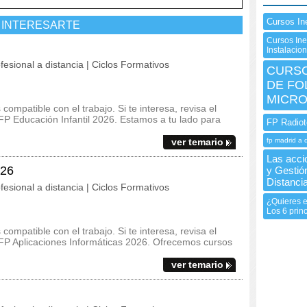
Cursos In
 INTERESARTE
Cursos Ine
Instalacio
fesional a distancia | Ciclos Formativos
CURSO
DE FO
MICRO
ompatible con el trabajo. Si te interesa, revisa el
l FP Educación Infantil 2026. Estamos a tu lado para
FP Radiot
ver temario
fp madrid a 
Las acci
026
y Gestió
Distanci
fesional a distancia | Ciclos Formativos
¿Quieres e
Los 6 prin
ompatible con el trabajo. Si te interesa, revisa el
l FP Aplicaciones Informáticas 2026. Ofrecemos cursos
ver temario