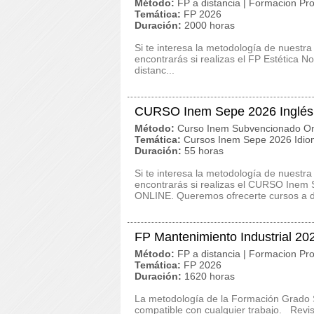
Método:
FP a distancia | Formacion Pro
Temática:
FP 2026
Duración:
2000 horas
Si te interesa la metodología de nuestra
encontrarás si realizas el FP Estética N
distanc...
CURSO Inem Sepe 2026 Inglés I
Método:
Curso Inem Subvencionado On
Temática:
Cursos Inem Sepe 2026 Idi
Duración:
55 horas
Si te interesa la metodología de nuestra
encontrarás si realizas el CURSO Inem S
ONLINE. Queremos ofrecerte cursos a di
FP Mantenimiento Industrial 20
Método:
FP a distancia | Formacion Pro
Temática:
FP 2026
Duración:
1620 horas
La metodología de la Formación Grado S
compatible con cualquier trabajo. Revis