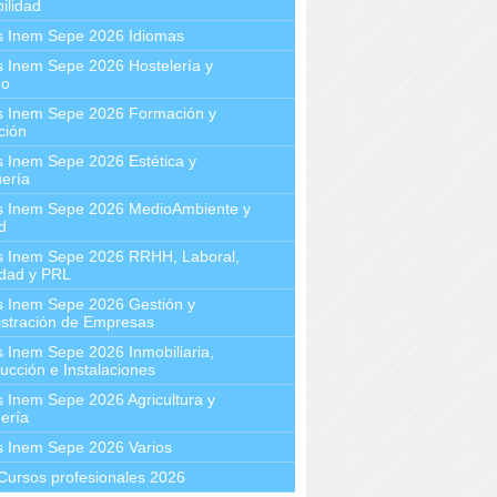
ilidad
s Inem Sepe 2026 Idiomas
 Inem Sepe 2026 Hostelería y
mo
s Inem Sepe 2026 Formación y
ción
 Inem Sepe 2026 Estética y
ería
s Inem Sepe 2026 MedioAmbiente y
d
s Inem Sepe 2026 RRHH, Laboral,
idad y PRL
s Inem Sepe 2026 Gestión y
stración de Empresas
 Inem Sepe 2026 Inmobiliaria,
ucción e Instalaciones
 Inem Sepe 2026 Agricultura y
ería
s Inem Sepe 2026 Varios
Cursos profesionales 2026