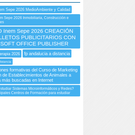
em Sepe 2026 MedioAmbiente y Calidad
m Sepe 2026 Inmobiliaria, Construcción e
nes
 Inem Sepe 2026 CREACIÓN
LLETOS PUBLICITARIOS CON
SOFT OFFICE PUBLISHER
fp andalucia a distancia
erapia 2026
distancia
ones formativas del Curso de Marketing
n de Establecimientos de Animales a
a más buscadas en Internet
studiar Sistemas Microinformáticos y Redes?
cipales Centros de Formación para estudiar