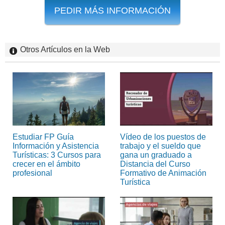
PEDIR MÁS INFORMACIÓN
Otros Artículos en la Web
Estudiar FP Guía
Vídeo de los puestos de
Información y Asistencia
trabajo y el sueldo que
Turísticas: 3 Cursos para
gana un graduado a
crecer en el ámbito
Distancia del Curso
profesional
Formativo de Animación
Turística