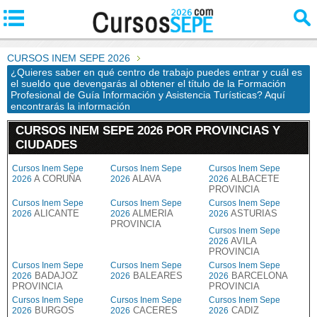
CURSOS INEM SEPE 2026
¿Quieres saber en qué centro de trabajo puedes entrar y cuál es
el sueldo que devengarás al obtener el título de la Formación
Profesional de Guía Información y Asistencia Turísticas? Aquí
encontrarás la información
CURSOS INEM SEPE 2026 POR PROVINCIAS Y
CIUDADES
Cursos Inem Sepe
Cursos Inem Sepe
Cursos Inem Sepe
A CORUÑA
ALAVA
ALBACETE
2026
2026
2026
PROVINCIA
Cursos Inem Sepe
Cursos Inem Sepe
Cursos Inem Sepe
ALICANTE
ALMERIA
ASTURIAS
2026
2026
2026
PROVINCIA
Cursos Inem Sepe
AVILA
2026
PROVINCIA
Cursos Inem Sepe
Cursos Inem Sepe
Cursos Inem Sepe
BADAJOZ
BALEARES
BARCELONA
2026
2026
2026
PROVINCIA
PROVINCIA
Cursos Inem Sepe
Cursos Inem Sepe
Cursos Inem Sepe
BURGOS
CACERES
CADIZ
2026
2026
2026