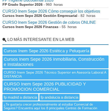
FP Higiene Bucodental 2026
FP Grado Superior 2026
- 960 horas
CURSO Inem Sepe 2026 Cómo conseguir los objetivos
Cursos Inem Sepe 2026 Gestión Empresarial
- 82 horas
CURSO Inem Sepe 2026 Gestión de cobros ONLINE
Cursos Inem Sepe 2026 Finanzas
- 55 horas
LO MÁS INTERESANTE EN LA WEB
Cursos Inem Sepe 2026 Estética y Peluquería
Cursos Inem Sepe 2026 Inmobiliaria, Construcción
e Instalaciones
CURSO Inem Sepe 2026 Técnico Superior en Asesoría Laboral A
DISTANCIA
CURSO Inem Sepe 2026 PUBLICIDAD Y
PROMOCION COMERCIAL
fp madrid a distancia
fp andalucia a distancia
¿Te gustaría crecer profesionalmente al estudiar Comercial de
Seguros? Encuentra aquí los 8 principales Centros de Formación