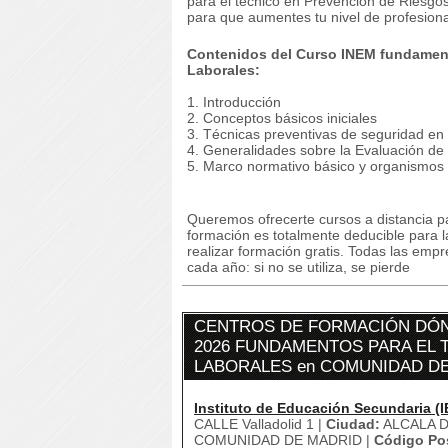
para el técnico en Prevención de Riesgo
para que aumentes tu nivel de profesiona
Contenidos del Curso INEM fundament
Laborales:
1. Introducción
2. Conceptos básicos iniciales
3. Técnicas preventivas de seguridad en e
4. Generalidades sobre la Evaluación de
5. Marco normativo básico y organismos
Queremos ofrecerte cursos a distancia pa
formación es totalmente deducible para 
realizar formación gratis. Todas las emp
cada año: si no se utiliza, se pierde
CENTROS DE FORMACIÓN DÓN
2026 FUNDAMENTOS PARA EL 
LABORALES en COMUNIDAD D
Instituto de Educación Secundaria (I
CALLE Valladolid 1 |
Ciudad:
ALCALA D
COMUNIDAD DE MADRID |
Código Pos