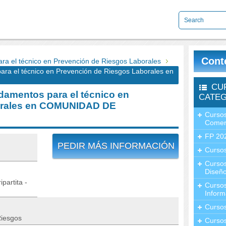
Cont
 el técnico en Prevención de Riesgos Laborales
 el técnico en Prevención de Riesgos Laborales en
CU
amentos para el técnico en
CATEG
orales en COMUNIDAD DE
Cursos
Comer
FP 20
PEDIR MÁS INFORMACIÓN
Cursos
Curso
Diseño
partita -
Curso
Inform
Curso
Riesgos
Curso