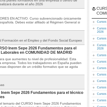
rcha planes formativos en una empresa o centro de
realizará durante el año 2026
CURS
COM
DORES EN ACTIVO. Curso subvencionado únicamente
Cursos
española. Debes estar afiliado al Régimen General si
Cursos
2026
Cursos
 al Formación en el Empleo y del Fondo Social Europeo
Cursos
CURSO Inem Sepe 2026 Fundamentos para el
2026
os Laborales en COMUNIDAD DE MADRID
Cursos
ra que aumentes tu nivel de profesionalidad. Esta
Cursos
la empresa. Todos los trabajadores en España pueden
resas disponen de un crédito formativo que se agota
Cursos
Cursos
Cursos
sas
Cursos
 Inem Sepe 2026 Fundamentos para el técnico
Cursos
les
Cursos
s y el temario del CURSO Inem Sepe 2026 Fundamentos