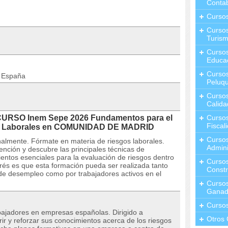
Contab
Curso
Cursos
Turis
Curso
Educa
Cursos
n España
Peluqu
Curso
Calida
 CURSO Inem Sepe 2026 Fundamentos para el
Curso
Fiscal
os Laborales en COMUNIDAD DE MADRID
Curso
almente. Fórmate en materia de riesgos laborales.
Admini
nción y descubre las principales técnicas de
entos esenciales para la evaluación de riesgos dentro
Cursos
rés es que esta formación pueda ser realizada tanto
Constr
 de desempleo como por trabajadores activos en el
Cursos
Ganad
Curso
ajadores en empresas españolas. Dirigido a
Otros 
ir y reforzar sus conocimientos acerca de los riesgos