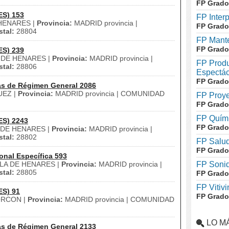
FP Grado
ES) 153
FP Inter
HENARES |
Provincia:
MADRID provincia |
FP Grado
tal:
28804
FP Mante
FP Grado
ES) 239
 DE HENARES |
Provincia:
MADRID provincia |
FP Produ
tal:
28806
Espectác
FP Grado
as de Régimen General 2086
EZ |
Provincia:
MADRID provincia | COMUNIDAD
FP Proye
FP Grado
FP Quími
ES) 2243
FP Grado
DE HENARES |
Provincia:
MADRID provincia |
tal:
28802
FP Salud
FP Grado
onal Específica 593
LA DE HENARES |
Provincia:
MADRID provincia |
FP Soni
tal:
28805
FP Grado
FP Vitivi
ES) 91
FP Grado
RCON |
Provincia:
MADRID provincia | COMUNIDAD
LO M
as de Régimen General 2133