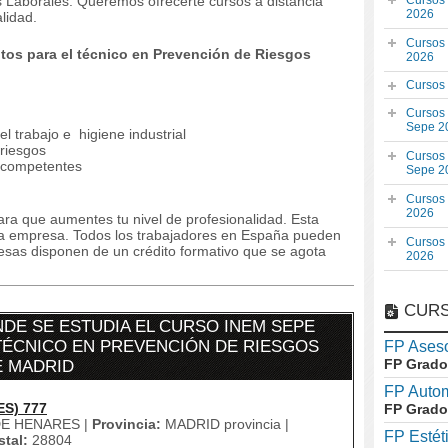
s Laborales. Queremos ofrecerte cursos a distancia
Cursos
2026
lidad.
Cursos
os para el técnico en Prevención de Riesgos
2026
Cursos
Cursos
Sepe 2
l trabajo e higiene industrial
 riesgos
Cursos
 competentes
Sepe 2
Cursos
2026
ra que aumentes tu nivel de profesionalidad. Esta
la empresa. Todos los trabajadores en España pueden
Cursos
resas disponen de un crédito formativo que se agota
2026
CURS
DE SE ESTUDIA EL CURSO INEM SEPE
TÉCNICO EN PREVENCIÓN DE RIESGOS
FP Aseso
FP Grado
E MADRID
FP Auto
ES) 777
FP Grado
E HENARES |
Provincia:
MADRID provincia |
FP Estét
tal:
28804