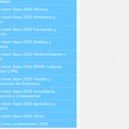
ilidad
s Inem Sepe 2026 Idiomas
 Inem Sepe 2026 Hostelería y
mo
s Inem Sepe 2026 Formación y
ción
 Inem Sepe 2026 Estética y
ería
s Inem Sepe 2026 MedioAmbiente y
d
s Inem Sepe 2026 RRHH, Laboral,
idad y PRL
s Inem Sepe 2026 Gestión y
stración de Empresas
 Inem Sepe 2026 Inmobiliaria,
ucción e Instalaciones
 Inem Sepe 2026 Agricultura y
ería
s Inem Sepe 2026 Varios
Cursos profesionales 2026