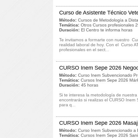
Curso de Asistente Técnico Vet
Método:
Cursos de Metodología a Dista
Temática:
Otros Cursos profesionales 
Duración:
El Centro te informa horas
Te invitamos a formarte con nuestro C
realidad laboral de hoy. Con el Curso 
profesionales en el sect...
CURSO Inem Sepe 2026 Negoci
Método:
Curso Inem Subvencionado Pr
Temática:
Cursos Inem Sepe 2026 Márk
Duración:
45 horas
Si te interesa la metodología de nuestra
encontrarás si realizas el CURSO Inem 
para q...
CURSO Inem Sepe 2026 Masaj
Método:
Curso Inem Subvencionado a D
Temática:
Cursos Inem Sepe 2026 San