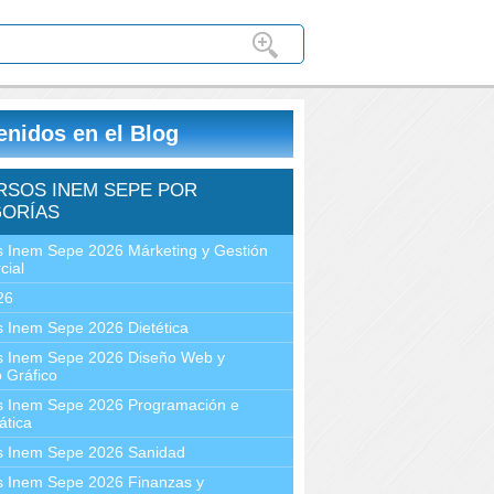
enidos en el Blog
RSOS INEM SEPE POR
ORÍAS
 Inem Sepe 2026 Márketing y Gestión
cial
26
 Inem Sepe 2026 Dietética
s Inem Sepe 2026 Diseño Web y
 Gráfico
s Inem Sepe 2026 Programación e
ática
s Inem Sepe 2026 Sanidad
s Inem Sepe 2026 Finanzas y