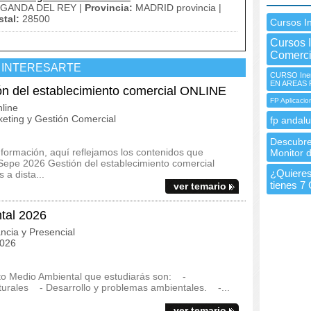
GANDA DEL REY |
Provincia:
MADRID provincia |
tal:
28500
Cursos I
Cursos 
Comerci
 INTERESARTE
CURSO Ine
EN AREAS
 del establecimiento comercial ONLINE
FP Aplicacio
line
eting y Gestión Comercial
fp andalu
Descubre 
 formación, aquí reflejamos los contenidos que
Monitor 
Sepe 2026 Gestión del establecimiento comercial
¿Quieres 
a dista...
tienes 7
ver temario
tal 2026
ncia y Presencial
2026
to Medio Ambiental que estudiarás son: -
turales - Desarrollo y problemas ambientales. -...
ver temario