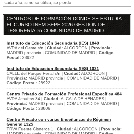
cada año: si no se utiliza, se pierde
CENTROS DE FORMACIÓN DÓNDE SE ESTUDIA
EL CURSO INEM SEPE 2026 GESTIÓN DE
TESORERÍA en COMUNIDAD DE MADRID
Instituto de Educación Secundaria (IES) 1848
AVDA del Oeste s/n |
Ciudad:
ALCORCON |
Provincia:
MADRID provincia | COMUNIDAD DE MADRID |
Código
Postal:
28922
Instituto de Educación Secundaria (IES) 1021
CALLE del Parque Ferial s/n |
Ciudad:
ALCORCON |
Provincia:
MADRID provincia | COMUNIDAD DE MADRID |
Código Postal:
28922
Centro Privado de Formación Profesional Específica 484
AVDA Jesuítas 34 |
Ciudad:
ALCALA DE HENARES |
Provincia:
MADRID provincia | COMUNIDAD DE MADRID |
Código Postal:
28806
Centro Privado con varias Enseñanzas de Régimen
General 1325
TRVA Fuente Cisneros 1 |
Ciudad:
ALCORCON |
Provincia:
MADRID provincia | COMUNIDAD DE MADRID |
Código