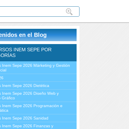
enidos en el Blog
RSOS INEM SEPE POR
ORÍAS
 Inem Sepe 2026 Márketing y Gestión
cial
26
 Inem Sepe 2026 Dietética
s Inem Sepe 2026 Diseño Web y
 Gráfico
s Inem Sepe 2026 Programación e
ática
s Inem Sepe 2026 Sanidad
s Inem Sepe 2026 Finanzas y