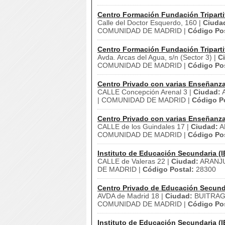
Centro Formación Fundación Triparti
Calle del Doctor Esquerdo, 160 |
Ciuda
COMUNIDAD DE MADRID |
Código Pos
Centro Formación Fundación Triparti
Avda. Arcas del Agua, s/n (Sector 3) |
C
COMUNIDAD DE MADRID |
Código Pos
Centro Privado con varias Enseñanz
CALLE Concepción Arenal 3 |
Ciudad:
A
| COMUNIDAD DE MADRID |
Código Po
Centro Privado con varias Enseñanz
CALLE de los Guindales 17 |
Ciudad:
A
COMUNIDAD DE MADRID |
Código Pos
Instituto de Educación Secundaria (I
CALLE de Valeras 22 |
Ciudad:
ARANJU
DE MADRID |
Código Postal:
28300
Centro Privado de Educación Secund
AVDA de Madrid 18 |
Ciudad:
BUITRAG
COMUNIDAD DE MADRID |
Código Pos
Instituto de Educación Secundaria (I