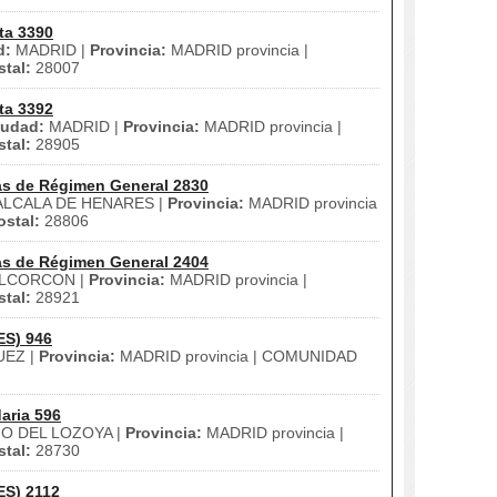
ta 3390
d:
MADRID |
Provincia:
MADRID provincia |
tal:
28007
ta 3392
iudad:
MADRID |
Provincia:
MADRID provincia |
tal:
28905
as de Régimen General 2830
LCALA DE HENARES |
Provincia:
MADRID provincia
stal:
28806
as de Régimen General 2404
LCORCON |
Provincia:
MADRID provincia |
tal:
28921
ES) 946
EZ |
Provincia:
MADRID provincia | COMUNIDAD
aria 596
O DEL LOZOYA |
Provincia:
MADRID provincia |
tal:
28730
ES) 2112