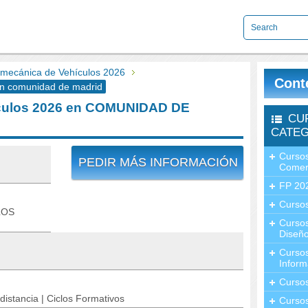
omecánica de Vehículos 2026
Cont
en comunidad de madrid
ículos 2026 en COMUNIDAD DE
CU
CATEG
Cursos
PEDIR MÁS INFORMACIÓN
Comer
FP 20
Cursos
LOS
Curso
Diseño
Curso
Inform
Curso
distancia | Ciclos Formativos
Curso