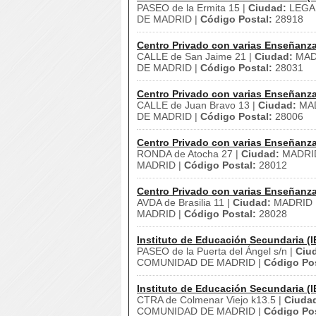
PASEO de la Ermita 15 |
Ciudad:
LEGA
DE MADRID |
Código Postal:
28918
Centro Privado con varias Enseñanz
CALLE de San Jaime 21 |
Ciudad:
MAD
DE MADRID |
Código Postal:
28031
Centro Privado con varias Enseñanz
CALLE de Juan Bravo 13 |
Ciudad:
MAD
DE MADRID |
Código Postal:
28006
Centro Privado con varias Enseñanz
RONDA de Atocha 27 |
Ciudad:
MADRI
MADRID |
Código Postal:
28012
Centro Privado con varias Enseñanz
AVDA de Brasilia 11 |
Ciudad:
MADRID 
MADRID |
Código Postal:
28028
Instituto de Educación Secundaria (I
PASEO de la Puerta del Ángel s/n |
Ciu
COMUNIDAD DE MADRID |
Código Pos
Instituto de Educación Secundaria (I
CTRA de Colmenar Viejo k13.5 |
Ciuda
COMUNIDAD DE MADRID |
Código Pos