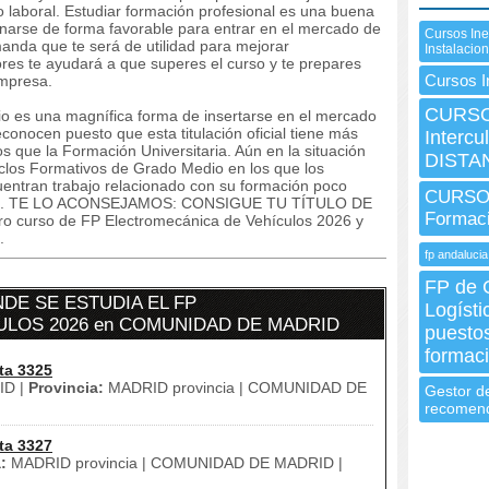
laboral. Estudiar formación profesional es una buena
onarse de forma favorable para entrar en el mercado de
Cursos Ine
anda que te será de utilidad para mejorar
Instalacio
res te ayudará a que superes el curso y te prepares
Cursos I
empresa.
CURSO 
o es una magnífica forma de insertarse en el mercado
conocen puesto que esta titulación oficial tiene más
Intercu
os que la Formación Universitaria. Aún en la situación
DISTA
iclos Formativos de Grado Medio en los que los
cuentran trabajo relacionado con su formación poco
CURSO 
dios. TE LO ACONSEJAMOS: CONSIGUE TU TÍTULO DE
Formac
 curso de FP Electromecánica de Vehículos 2026 y
.
fp andalucia
FP de 
E SE ESTUDIA EL FP
Logísti
LOS 2026 en COMUNIDAD DE MADRID
puestos
formaci
ta 3325
D |
Provincia:
MADRID provincia | COMUNIDAD DE
Gestor d
recomen
ta 3327
:
MADRID provincia | COMUNIDAD DE MADRID |