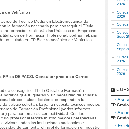
Cursos
2026
ca de Vehículos
Cursos
2026
el Curso de Técnico Medio en Electromecánica de
Cursos
con la formación necesaria para conseguir el Título
estra formación realizarás las Prácticas en Empresas
Cursos
 titulación de Formación Profesional, podrás trabajar
Sepe 2
 de un titulado en FP Electromecánica de Vehículos,
Cursos
Sepe 2
Cursos
2026
s
Cursos
2026
 FP es DE PAGO. Consultar precio en Centro
CURS
dad de conseguir el Título Oficial de Formación
os horarios que tú quieras y sin necesidad de acudir a
onal ofrece títulos oficiales que responde a la
FP Aseso
 de trabajo solicitan. España necesita técnicos medios
FP Grado
riores de Formación Profesional (varios informes
FP Auto
ran) para aumentar su competitividad. Con las
FP Grado
 futuro profesional tendrá mucho mejores perspectivas:
 vivimos todas las instituciones nacionales e
FP Estét
necesidad de aumentar el nivel de formación en nuestro