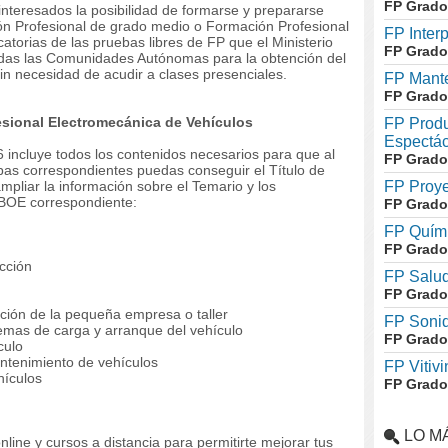
FP Grado
nteresados la posibilidad de formarse y prepararse
ión Profesional de grado medio o Formación Profesional
FP Inter
atorias de las pruebas libres de FP que el Ministerio
FP Grado
das las Comunidades Autónomas para la obtención del
sin necesidad de acudir a clases presenciales.
FP Mante
FP Grado
sional Electromecánica de Vehículos
FP Produ
Espectác
 incluye todos los contenidos necesarios para que al
FP Grado
ebas correspondientes puedas conseguir el Título de
pliar la información sobre el Temario y los
FP Proye
 BOE correspondiente:
FP Grado
FP Quími
FP Grado
ección
FP Salud
FP Grado
ción de la pequeña empresa o taller
FP Soni
temas de carga y arranque del vehículo
FP Grado
culo
ntenimiento de vehículos
FP Vitivi
hículos
FP Grado
LO M
line y cursos a distancia para permitirte mejorar tus