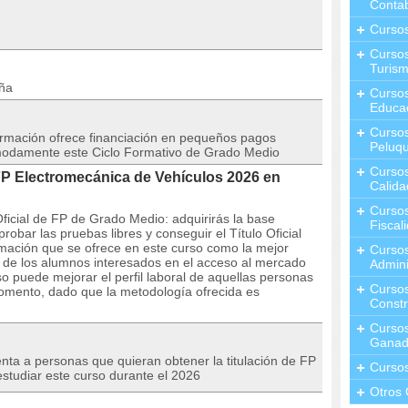
Contab
Curso
Cursos
Turis
aña
Curso
Educa
Cursos
rmación ofrece financiación en pequeños pagos
Peluqu
modamente este Ciclo Formativo de Grado Medio
Curso
P Electromecánica de Vehículos 2026 en
Calida
Curso
ficial de FP de Grado Medio: adquirirás la base
Fiscal
bar las pruebas libres y conseguir el Título Oficial
mación que se ofrece en este curso como la mejor
Curso
l de los alumnos interesados en el acceso al mercado
Admini
o puede mejorar el perfil laboral de aquellas personas
Cursos
omento, dado que la metodología ofrecida es
Constr
Cursos
Ganad
nta a personas que quieran obtener la titulación de FP
Curso
studiar este curso durante el 2026
Otros 