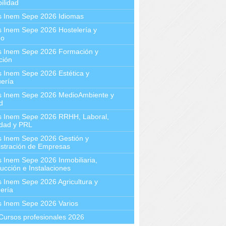
ilidad
s Inem Sepe 2026 Idiomas
 Inem Sepe 2026 Hostelería y
mo
s Inem Sepe 2026 Formación y
ción
 Inem Sepe 2026 Estética y
ería
s Inem Sepe 2026 MedioAmbiente y
d
s Inem Sepe 2026 RRHH, Laboral,
idad y PRL
s Inem Sepe 2026 Gestión y
stración de Empresas
 Inem Sepe 2026 Inmobiliaria,
ucción e Instalaciones
 Inem Sepe 2026 Agricultura y
ería
s Inem Sepe 2026 Varios
Cursos profesionales 2026