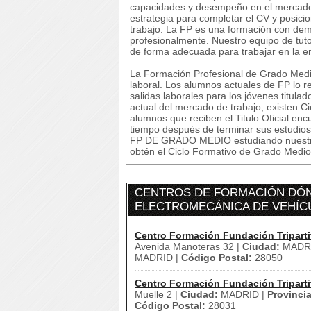
capacidades y desempeño en el mercado 
estrategia para completar el CV y posici
trabajo. La FP es una formación con dem
profesionalmente. Nuestro equipo de tuto
de forma adecuada para trabajar en la 
La Formación Profesional de Grado Medi
laboral. Los alumnos actuales de FP lo re
salidas laborales para los jóvenes titulad
actual del mercado de trabajo, existen C
alumnos que reciben el Titulo Oficial en
tiempo después de terminar sus estu
FP DE GRADO MEDIO estudiando nuestro
obtén el Ciclo Formativo de Grado Medio
CENTROS DE FORMACIÓN DÓND
ELECTROMECÁNICA DE VEHÍCU
Centro Formación Fundación Triparti
Avenida Manoteras 32 |
Ciudad:
MADRI
MADRID |
Código Postal:
28050
Centro Formación Fundación Triparti
Muelle 2 |
Ciudad:
MADRID |
Provincia
Código Postal:
28031