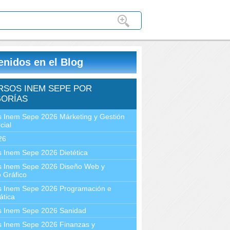
enidos en el Blog
RSOS INEM SEPE POR
ORÍAS
 Inem Sepe 2026 Márketing y Gestión
cial
26
 Inem Sepe 2026 Dietética
s Inem Sepe 2026 Diseño Web y
 Gráfico
s Inem Sepe 2026 Programación e
ática
s Inem Sepe 2026 Sanidad
s Inem Sepe 2026 Finanzas y