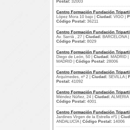
Postal:
32003
Centro Formación Fundación Triparti
López Mora 10 bajo |
Ciudad:
VIGO |
P
Código Postal:
36211
Centro Formación Fundación Triparti
Av. Sarrià , 27 |
Ciudad:
BARCELONA 
Código Postal:
8029
Centro Formación Fundación Triparti
Diego de León, 50 |
Ciudad:
MADRID |
MADRID |
Código Postal:
28006
Centro Formación Fundación Triparti
Arquímedes, nº 2 |
Ciudad:
SEVILLA |
P
Postal:
41092
Centro Formación Fundación Triparti
Méndez Núñez, 24 |
Ciudad:
ALMERIA 
Código Postal:
4001
Centro Formación Fundación Triparti
Jardines Virgen de la Estrella nº1 |
Ciud
ANDALUCÍA |
Código Postal:
14006