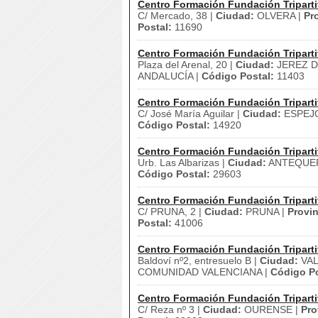
Centro Formación Fundación Triparti
C/ Mercado, 38 |
Ciudad:
OLVERA |
Pr
Postal:
11690
Centro Formación Fundación Triparti
Plaza del Arenal, 20 |
Ciudad:
JEREZ D
ANDALUCÍA |
Código Postal:
11403
Centro Formación Fundación Triparti
C/ José María Aguilar |
Ciudad:
ESPEJ
Código Postal:
14920
Centro Formación Fundación Triparti
Urb. Las Albarizas |
Ciudad:
ANTEQUER
Código Postal:
29603
Centro Formación Fundación Triparti
C/ PRUNA, 2 |
Ciudad:
PRUNA |
Provin
Postal:
41006
Centro Formación Fundación Triparti
Baldoví nº2, entresuelo B |
Ciudad:
VAL
COMUNIDAD VALENCIANA |
Código Po
Centro Formación Fundación Triparti
C/ Reza nº 3 |
Ciudad:
OURENSE |
Pro