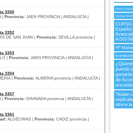
Otros Cursos
ta 3350
 |
Provincia:
JAEN PROVINCIA | ANDALUCÍA |
Cursos Inem
CURSO I
Español 
ta 3352
Avanzado
S DE SAN JUAN |
Provincia:
SEVILLA provincia |
A DISTA
FP Manten
ta 3353
fp andalucia
LO |
Provincia:
JAEN PROVINCIA | ANDALUCÍA |
¿Quiere
puesto d
ta 3354
ganarás 
ERIA |
Provincia:
ALMERIA provincia | ANDALUCÍA |
de Acce
encontra
ta 3357
Titúlate 
 |
Provincia:
GRANADA provincia | ANDALUCÍA |
explicati
ofrece la
ta 3361
ad:
ALGECIRAS |
Provincia:
CADIZ provincia |