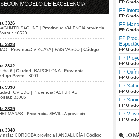
FP Grado
N SEGÚN MODELO DE EXCELENCIA
FP Inter
FP Grado
ta 3326
FP Mante
AGUNTO/SAGUNT |
Provincia:
VALENCIA provincia
FP Grado
ostal:
46520
FP Produ
Espectác
ta 3328
BAO |
Provincia:
VIZCAYA | PAÍS VASCO |
Código
FP Grado
FP Proye
FP Grado
ta 3332
acho 6 |
Ciudad:
BARCELONA |
Provincia:
FP Quími
ódigo Postal:
8001
FP Grado
FP Salud
ta 3336
FP Grado
udad:
OVIEDO |
Provincia:
ASTURIAS |
ostal:
33005
FP Soni
FP Grado
ta 3339
HERMANAS |
Provincia:
SEVILLA provincia |
FP Vitivi
FP Grado
ta 3348
vincia:
CORDOBA provincia | ANDALUCÍA |
Código
LO M