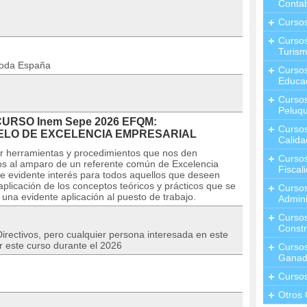
Contab
Curso
Cursos
Turis
toda España
Curso
Educa
Cursos
Peluqu
 CURSO Inem Sepe 2026 EFQM:
Curso
LO DE EXCELENCIA EMPRESARIAL
Calida
er herramientas y procedimientos que nos den
Curso
dos al amparo de un referente común de Excelencia
Fiscal
ne evidente interés para todos aquellos que deseen
plicación de los conceptos teóricos y prácticos que se
Curso
una evidente aplicación al puesto de trabajo.
Admini
Cursos
Constr
irectivos, pero cualquier persona interesada en este
r este curso durante el 2026
Cursos
Ganad
Curso
Otros 