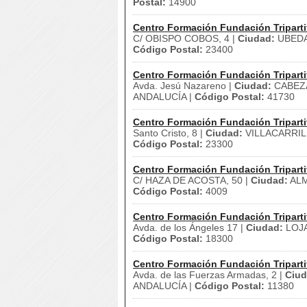
Postal:
14900
Centro Formación Fundación Triparti
C/ OBISPO COBOS, 4 |
Ciudad:
UBEDA
Código Postal:
23400
Centro Formación Fundación Triparti
Avda. Jesú Nazareno |
Ciudad:
CABEZA
ANDALUCÍA |
Código Postal:
41730
Centro Formación Fundación Triparti
Santo Cristo, 8 |
Ciudad:
VILLACARRIL
Código Postal:
23300
Centro Formación Fundación Triparti
C/ HAZA DE ACOSTA, 50 |
Ciudad:
ALM
Código Postal:
4009
Centro Formación Fundación Triparti
Avda. de los Ángeles 17 |
Ciudad:
LOJA
Código Postal:
18300
Centro Formación Fundación Triparti
Avda. de las Fuerzas Armadas, 2 |
Ciud
ANDALUCÍA |
Código Postal:
11380