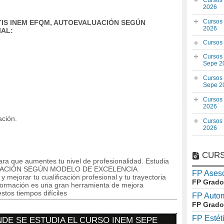
Cursos
2026
Cursos
ATIS INEM EFQM, AUTOEVALUACIÓN SEGÚN
2026
AL:
Cursos
Cursos
Sepe 2
Cursos
Sepe 2
Cursos
2026
ación.
Cursos
2026
CURS
ra que aumentes tu nivel de profesionalidad. Estudia
UACIÓN SEGÚN MODELO DE EXCELENCIA
FP Aseso
ejorar tu cualificación profesional y tu trayectoria
FP Grado
formación es una gran herramienta de mejora
stos tiempos difíciles
FP Auto
FP Grado
FP Estét
DE SE ESTUDIA EL CURSO INEM SEPE