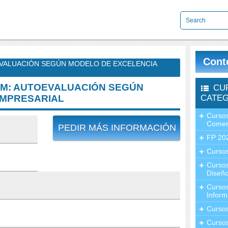
Cont
EVALUACIÓN SEGÚN MODELO DE EXCELENCIA
FQM: AUTOEVALUACIÓN SEGÚN
CU
EMPRESARIAL
CATEG
Cursos
Comer
PEDIR MÁS INFORMACIÓN
FP 20
Cursos
Curso
Diseño
Curso
Inform
Curso
Curso