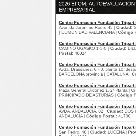
2026 EFQM: AUTOEVALUACIÓ
EMPRESARIAL
Centro Formación Fundación Triparti
Avenida Jerónimo Roure 43 |
Ciudad:
S
| COMUNIDAD VALENCIANA |
Código P
Centro Formación Fundación Triparti
CAMINO UGASKO 1-3-5 |
Ciudad:
BIL
Postal:
48014
Centro Formación Fundación Triparti
Avda. Drassanes, 6 - 8, planta 10, desp
BARCELONA provincia | CATALUÑA |
C
Centro Formación Fundación Triparti
Plaza General Ordóñez 1, 2ª Planta |
Ci
PRINCIPADO DE ASTURIAS |
Código P
Centro Formación Fundación Triparti
AVDA. ANDALUCIA, 82 |
Ciudad:
DOS 
ANDALUCÍA |
Código Postal:
41700
Centro Formación Fundación Triparti
San Pedro, 48 |
Ciudad:
LUCENA |
Pro