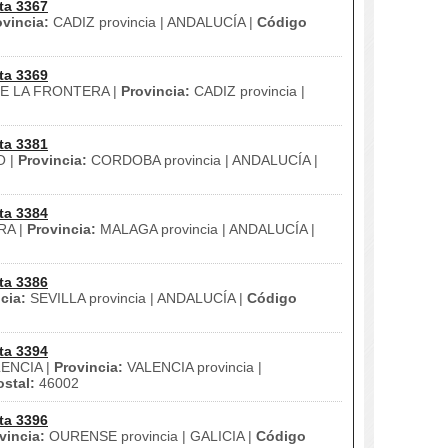
ta 3367
ovincia:
CADIZ provincia | ANDALUCÍA |
Código
ta 3369
E LA FRONTERA |
Provincia:
CADIZ provincia |
ta 3381
O |
Provincia:
CORDOBA provincia | ANDALUCÍA |
ta 3384
A |
Provincia:
MALAGA provincia | ANDALUCÍA |
ta 3386
cia:
SEVILLA provincia | ANDALUCÍA |
Código
ta 3394
ENCIA |
Provincia:
VALENCIA provincia |
stal:
46002
ta 3396
vincia:
OURENSE provincia | GALICIA |
Código