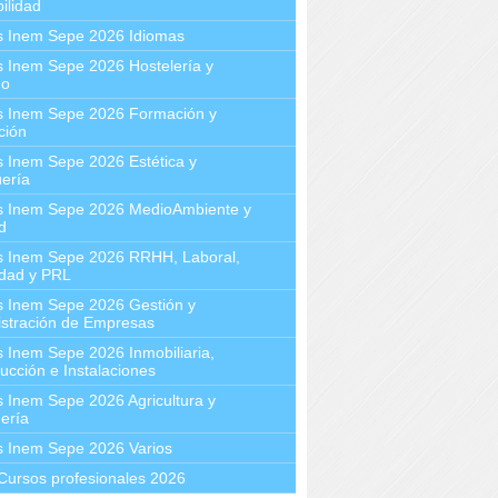
ilidad
s Inem Sepe 2026 Idiomas
 Inem Sepe 2026 Hostelería y
mo
s Inem Sepe 2026 Formación y
ción
 Inem Sepe 2026 Estética y
ería
s Inem Sepe 2026 MedioAmbiente y
d
s Inem Sepe 2026 RRHH, Laboral,
idad y PRL
s Inem Sepe 2026 Gestión y
stración de Empresas
 Inem Sepe 2026 Inmobiliaria,
ucción e Instalaciones
 Inem Sepe 2026 Agricultura y
ería
s Inem Sepe 2026 Varios
Cursos profesionales 2026