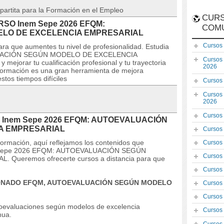
partita para la Formación en el Empleo
CURS
CURSO Inem Sepe 2026 EFQM:
COM
LO DE EXCELENCIA EMPRESARIAL
Cursos
ra que aumentes tu nivel de profesionalidad. Estudia
UACIÓN SEGÚN MODELO DE EXCELENCIA
Cursos
ejorar tu cualificación profesional y tu trayectoria
2026
formación es una gran herramienta de mejora
stos tiempos difíciles
Cursos
Cursos
2026
Cursos
SO Inem Sepe 2026 EFQM: AUTOEVALUACIÓN
A EMPRESARIAL
Cursos
 formación, aquí reflejamos los contenidos que
Cursos
nem Sepe 2026 EFQM: AUTOEVALUACIÓN SEGÚN
Cursos
ueremos ofrecerte cursos a distancia para que
Cursos
CIONADO EFQM, AUTOEVALUACIÓN SEGÚN MODELO
Cursos
Cursos
utoevaluaciones según modelos de excelencia
Cursos
nua.