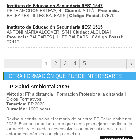
Instituto de Educación Secundaria (IES) 1547
PERE AMORÓS ESTEVA, 4 |
Ciudad:
ARTÀ |
Provincia:
BALEARES | ILLES BALEARS |
Código Postal:
07570
Instituto de Educación Secundaria (IES) 1515
ANTONI MARIA ALCOVER, S/N |
Ciudad:
ALCUDIA |
Provincia:
BALEARES | ILLES BALEARS |
Código Postal:
07410
›
2
3
4
5
1
OTRA FORMACIÓN QUE PUEDE INTERESARTE
FP Salud Ambiental 2026
Método:
FP a distancia | Formacion Profesional a distancia |
Ciclos Formativos
Temática:
FP 2026
Duración:
1600 horas
Revisa a continuación el temario de nuestro FP Salud Ambiental
2026. Estamos a tu lado para que consigas mejorar mediante la
formación y te puedas desenvolver con más suficiencia en el
entorno económico complejo en el qu...