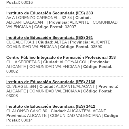
Postal:
03016
Instituto de Educación Secundaria (IES) 233
AV A.LORENZO CARBONELL 32 34 |
Ciudad:
ALICANTE/ALACANT |
Provincia:
ALICANTE | COMUNIDAD
VALENCIANA |
Código Postal:
03007
Instituto de Educación Secundaria (IES) 361
CL GALOTXA 1 |
Ciudad:
ALTEA |
Provincia:
ALICANTE |
COMUNIDAD VALENCIANA |
Código Postal:
03590
Centro Público Integrado de Formación Profesional 353
CL LA SERRETA 5 |
Ciudad:
ALCOY/ALCOI |
Provincia:
ALICANTE | COMUNIDAD VALENCIANA |
Código Postal:
03802
Instituto de Educación Secundaria (IES) 2168
CL VERGEL S/N |
Ciudad:
ALICANTE/ALACANT |
Provincia:
ALICANTE | COMUNIDAD VALENCIANA |
Código Postal:
03008
Instituto de Educación Secundaria (IES) 1412
CL ALONSO CANO 80 |
Ciudad:
ALICANTE/ALACANT |
Provincia:
ALICANTE | COMUNIDAD VALENCIANA |
Código
Postal:
03014