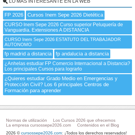
LO MÁS INTERESANTE EN LA WEB
FP 2026
Cursos Inem Sepe 2026 Dietética
CURSO Inem Sepe 2026 Curso superior Peluquería de
Vanguardia. Extensiones A DISTANCIA
CURSO Inem Sepe 2026 ESTATUTO DEL TRABAJADOR
AUTONOMO
fp madrid a distancia
fp andalucia a distancia
¿Anhelas estudiar FP Comercio Internacional a Distancia?
Los principales Cursos para lograrlo
¿Quieres estudiar Grado Medio en Emergencias y
Protección Civil? Los 6 principales Centros de
Formación para aprender
Normas de utilización
Los Cursos 2026 que ofrecemos
La empresa cursossepe2026.com
Contenidos en el Blog
2026 ©
cursossepe2026.com
: ¡Todos los derechos reservados!