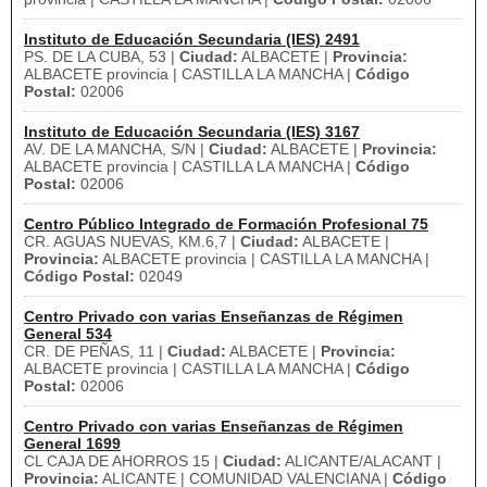
Instituto de Educación Secundaria (IES) 2491
PS. DE LA CUBA, 53 |
Ciudad:
ALBACETE |
Provincia:
ALBACETE provincia | CASTILLA LA MANCHA |
Código
Postal:
02006
Instituto de Educación Secundaria (IES) 3167
AV. DE LA MANCHA, S/N |
Ciudad:
ALBACETE |
Provincia:
ALBACETE provincia | CASTILLA LA MANCHA |
Código
Postal:
02006
Centro Público Integrado de Formación Profesional 75
CR. AGUAS NUEVAS, KM.6,7 |
Ciudad:
ALBACETE |
Provincia:
ALBACETE provincia | CASTILLA LA MANCHA |
Código Postal:
02049
Centro Privado con varias Enseñanzas de Régimen
General 534
CR. DE PEÑAS, 11 |
Ciudad:
ALBACETE |
Provincia:
ALBACETE provincia | CASTILLA LA MANCHA |
Código
Postal:
02006
Centro Privado con varias Enseñanzas de Régimen
General 1699
CL CAJA DE AHORROS 15 |
Ciudad:
ALICANTE/ALACANT |
Provincia:
ALICANTE | COMUNIDAD VALENCIANA |
Código