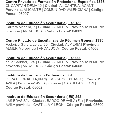
Centro Privado de Formación Profesional Específica 1358
CL CAPITÁN DEMA 12 |
Ciudad:
ALICANTE/ALACANT |
Provincia:
ALICANTE | COMUNIDAD VALENCIANA |
Código
Postal:
03007
Instituto de Educación Secundaria (IES) 132
Carrera Alhadra, 7 |
Ciudad:
ALMERIA |
Provincia:
ALMERIA
provincia | ANDALUCÍA |
Código Postal:
04009
Centro Privado de Enseñanzas de Régimen General 1935
Federico García Lorca, 60 |
Ciudad:
ALMERIA |
Provincia:
ALMERIA provincia | ANDALUCÍA |
Código Postal:
04005
Instituto de Educación Secundaria (IES) 990
de la Caridad, 125 |
Ciudad:
ALMERIA |
Provincia:
ALMERIA
provincia | ANDALUCÍA |
Código Postal:
04008
Instituto de Formación Profesional 851
CTRA.PIEDRAHITA,KM.3(ESC.CAP.Y EXP.AGR.) |
Ciudad:
AVILA |
Provincia:
AVILA provincia | CASTILLA Y LEÓN |
Código Postal:
05002
Instituto de Educación Secundaria (IES) 252
LAS ERAS,S/N |
Ciudad:
BARCO DE AVILA (EL) |
Provincia:
AVILA provincia | CASTILLA Y LEÓN |
Código Postal:
05600