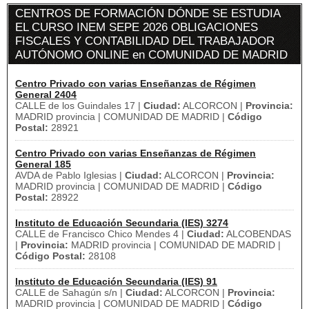
CENTROS DE FORMACIÓN DÓNDE SE ESTUDIA
EL CURSO INEM SEPE 2026 OBLIGACIONES
FISCALES Y CONTABILIDAD DEL TRABAJADOR
AUTÓNOMO ONLINE en COMUNIDAD DE MADRID
Centro Privado con varias Enseñanzas de Régimen
General 2404
CALLE de los Guindales 17 |
Ciudad:
ALCORCON |
Provincia:
MADRID provincia | COMUNIDAD DE MADRID |
Código
Postal:
28921
Centro Privado con varias Enseñanzas de Régimen
General 185
AVDA de Pablo Iglesias |
Ciudad:
ALCORCON |
Provincia:
MADRID provincia | COMUNIDAD DE MADRID |
Código
Postal:
28922
Instituto de Educación Secundaria (IES) 3274
CALLE de Francisco Chico Mendes 4 |
Ciudad:
ALCOBENDAS
|
Provincia:
MADRID provincia | COMUNIDAD DE MADRID |
Código Postal:
28108
Instituto de Educación Secundaria (IES) 91
CALLE de Sahagún s/n |
Ciudad:
ALCORCON |
Provincia:
MADRID provincia | COMUNIDAD DE MADRID |
Código