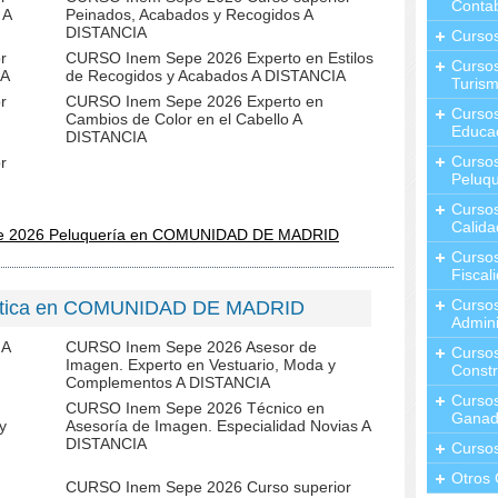
Contab
 A
Peinados, Acabados y Recogidos A
DISTANCIA
Curso
r
CURSO Inem Sepe 2026 Experto en Estilos
Cursos
IA
de Recogidos y Acabados A DISTANCIA
Turis
r
CURSO Inem Sepe 2026 Experto en
Curso
Cambios de Color en el Cabello A
Educa
DISTANCIA
Cursos
r
Peluqu
Curso
Calida
pe 2026 Peluquería en COMUNIDAD DE MADRID
Curso
Fiscal
Curso
tética en COMUNIDAD DE MADRID
Admini
 A
CURSO Inem Sepe 2026 Asesor de
Cursos
Imagen. Experto en Vestuario, Moda y
Constr
Complementos A DISTANCIA
Cursos
CURSO Inem Sepe 2026 Técnico en
Ganad
y
Asesoría de Imagen. Especialidad Novias A
DISTANCIA
Curso
Otros 
CURSO Inem Sepe 2026 Curso superior