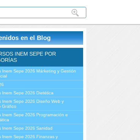
enidos en el Blog
RSOS INEM SEPE POR
ORÍAS
 Inem Sepe 2026 Márketing y Gestión
cial
26
 Inem Sepe 2026 Dietética
s Inem Sepe 2026 Diseño Web y
 Gráfico
s Inem Sepe 2026 Programación e
ática
s Inem Sepe 2026 Sanidad
s Inem Sepe 2026 Finanzas y