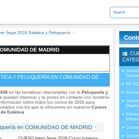
em Sepe 2026 Estética y Peluquería
Cont
COMUNIDAD DE MADRID
CU
CATEG
Cursos
Comer
ÉTICA Y PELUQUERÍA EN COMUNIDAD DE
FP 20
2026
en las temáticas relacionadas con la
Peluquería y
Cursos
te puedan interesar y te pones en contacto con nosotros
Curso
r información sobre todos los cursos de 2026 para
Diseño
cionados con los que te ofrecemos en nuestros
Cursos
 de Estética
Curso
Inform
luquería en COMUNIDAD DE MADRID
Curso
Curso
r
CURSO Inem Sepe 2026 Curso superior