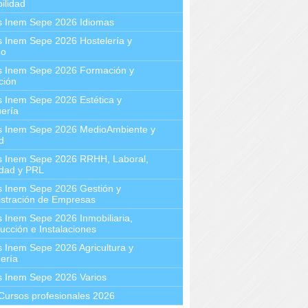
ilidad
s Inem Sepe 2026 Idiomas
 Inem Sepe 2026 Hostelería y
mo
s Inem Sepe 2026 Formación y
ción
 Inem Sepe 2026 Estética y
ería
s Inem Sepe 2026 MedioAmbiente y
d
s Inem Sepe 2026 RRHH, Laboral,
idad y PRL
s Inem Sepe 2026 Gestión y
stración de Empresas
 Inem Sepe 2026 Inmobiliaria,
ucción e Instalaciones
 Inem Sepe 2026 Agricultura y
ería
s Inem Sepe 2026 Varios
Cursos profesionales 2026