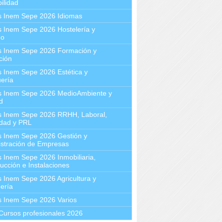
ilidad
s Inem Sepe 2026 Idiomas
 Inem Sepe 2026 Hostelería y
mo
s Inem Sepe 2026 Formación y
ción
 Inem Sepe 2026 Estética y
ería
s Inem Sepe 2026 MedioAmbiente y
d
s Inem Sepe 2026 RRHH, Laboral,
idad y PRL
s Inem Sepe 2026 Gestión y
stración de Empresas
 Inem Sepe 2026 Inmobiliaria,
ucción e Instalaciones
 Inem Sepe 2026 Agricultura y
ería
s Inem Sepe 2026 Varios
Cursos profesionales 2026