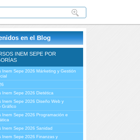
enidos en el Blog
RSOS INEM SEPE POR
ORÍAS
 Inem Sepe 2026 Márketing y Gestión
cial
26
 Inem Sepe 2026 Dietética
s Inem Sepe 2026 Diseño Web y
 Gráfico
s Inem Sepe 2026 Programación e
ática
s Inem Sepe 2026 Sanidad
s Inem Sepe 2026 Finanzas y