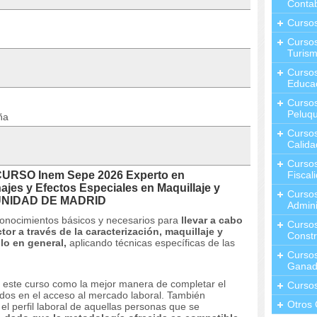
Contab
Curso
Cursos
Turis
Curso
Educa
Cursos
Peluqu
ña
Curso
Calida
Curso
CURSO Inem Sepe 2026 Experto en
Fiscal
ajes y Efectos Especiales en Maquillaje y
Curso
MUNIDAD DE MADRID
Admini
 conocimientos básicos y necesarios para
llevar a cabo
Cursos
or a través de la caracterización, maquillaje y
Constr
lo en general,
aplicando técnicas específicas de las
Cursos
Ganad
 este curso como la mejor manera de completar el
Curso
dos ​​en el acceso al mercado laboral.
También
Otros 
l perfil laboral de aquellas personas que se