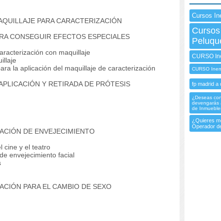
Cursos In
AQUILLAJE PARA CARACTERIZACIÓN
Cursos
PARA CONSEGUIR EFECTOS ESPECIALES
Peluqu
caracterización con maquillaje
CURSO In
illaje
para la aplicación del maquillaje de caracterización
CURSO Inem
 APLICACIÓN Y RETIRADA DE PRÓTESIS
fp madrid a 
¿Deseas cono
devengarás a
de Inmuebles
¿Quieres me
Operador de
ZACIÓN DE ENVEJECIMIENTO
 cine y el teatro
 de envejecimiento facial
s
ZACIÓN PARA EL CAMBIO DE SEXO