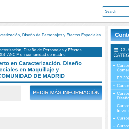
Cont
erización, Diseño de Personajes y Efectos Especiales
CU
terización, Diseño de Personajes y Efectos
A DISTANCIA en comunidad de madrid
CATEG
to en Caracterización, Diseño
Cursos
ciales en Maquillaje y
Comer
n COMUNIDAD DE MADRID
FP 20
Cursos
PEDIR MÁS INFORMACIÓN
Curso
Diseño
Curso
Inform
Curso
Curso