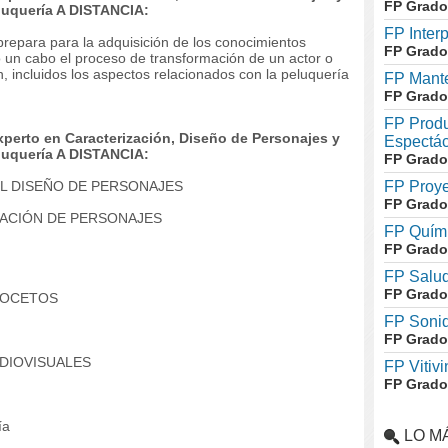
FP Grado
eluquería A DISTANCIA:
FP Inter
prepara para la adquisición de los conocimientos
FP Grado
o un cabo el proceso de transformación de un actor o
n, incluidos los aspectos relacionados con la peluquería
FP Mante
FP Grado
FP Produ
erto en Caracterización, Diseño de Personajes y
Espectác
eluquería A DISTANCIA:
FP Grado
EL DISEÑO DE PERSONAJES
FP Proye
FP Grado
ZACIÓN DE PERSONAJES
FP Quími
FP Grado
FP Salud
FP Grado
 BOCETOS
FP Soni
FP Grado
UDIOVISUALES
FP Vitivi
FP Grado
ía
LO M