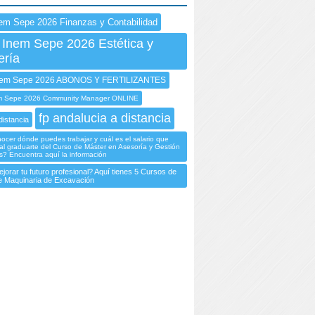
em Sepe 2026 Finanzas y Contabilidad
 Inem Sepe 2026 Estética y
ería
em Sepe 2026 ABONOS Y FERTILIZANTES
 Sepe 2026 Community Manager ONLINE
fp andalucia a distancia
distancia
cer dónde puedes trabajar y cuál es el salario que
l graduarte del Curso de Máster en Asesoría y Gestión
? Encuentra aquí la información
jorar tu futuro profesional? Aquí tienes 5 Cursos de
 Maquinaria de Excavación