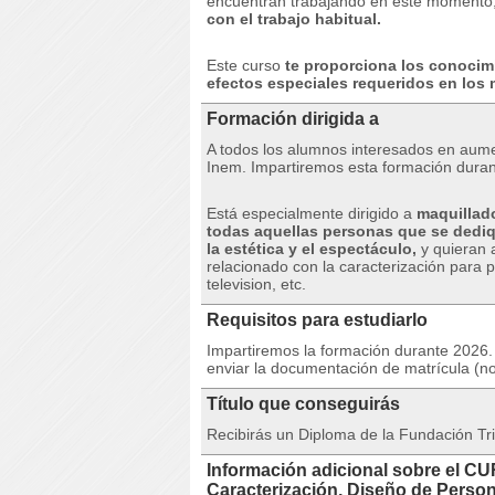
encuentran trabajando en este momento
con el trabajo habitual.
Este curso
te proporciona los conocimi
efectos especiales requeridos en los
Formación dirigida a
A todos los alumnos interesados ​​​​en aum
Inem.
Impartiremos esta formación duran
Está especialmente dirigido a
maquillado
todas aquellas personas que se dedi
la estética y el espectáculo,
y quieran 
relacionado con la caracterización para po
television, etc.
Requisitos para estudiarlo
Impartiremos la formación durante 2026. 
enviar la documentación de matrícula (no
Título que conseguirás
Recibirás un Diploma de la Fundación Tri
Información adicional sobre el C
Caracterización, Diseño de Person