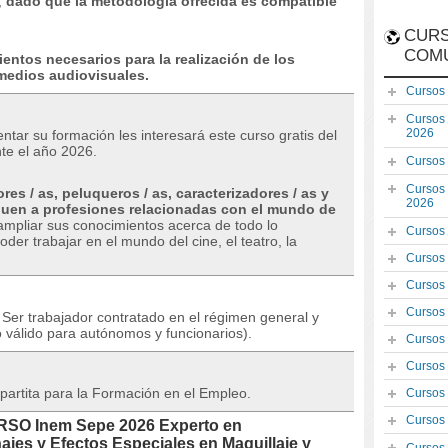
,
dado que la metodología ofrecida es compatible
CURS
COM
entos necesarios para la realización de los
 medios audiovisuales.
Cursos
Cursos
2026
entar su formación les interesará este curso gratis del
te el año 2026.
Cursos
Cursos
res / as, peluqueros / as, caracterizadores / as y
2026
quen a profesiones relacionadas con el mundo de
ampliar sus conocimientos acerca de todo lo
Cursos
der trabajar en el mundo del cine, el teatro, la
Cursos
Cursos
Cursos
Ser trabajador contratado en el régimen general y
 válido para autónomos y funcionarios).
Cursos
Cursos
partita para la Formación en el Empleo.
Cursos
Cursos
URSO Inem Sepe 2026 Experto en
ajes y Efectos Especiales en Maquillaje y