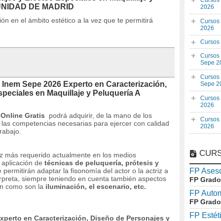
Cursos
MUNIDAD DE MADRID
2026
n en el ámbito estético a la vez que te permitirá
Cursos
2026
Cursos
Cursos
Sepe 2
Cursos
Inem Sepe 2026 Experto en Caracterización,
Sepe 2
peciales en Maquillaje y Peluquería A
Cursos
2026
 Online Gratis
podrá adquirir, de la mano de los
Cursos
s las competencias necesarias para ejercer con calidad
2026
rabajo.
CURS
ez más requerido actualmente en los medios
a aplicación de
técnicas de peluquería, prótesis y
ermitirán adaptar la fisonomía del actor o la actriz a
FP Aseso
terpreta, siempre teniendo en cuenta también aspectos
FP Grado
an como son la
iluminación, el escenario, etc.
FP Auto
FP Grado
FP Estét
perto en Caracterización, Diseño de Personajes y