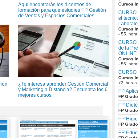
Cursos I
Aquí encontrarás los 4 centros de
formación para que estudies FP Gestión
CURSO I
de Ventas y Espacios Comerciales
el técni
Laboral
Cursos I
- 55 hora
CURSO In
de la Pr
ONLINE
Cursos I
- 55 hora
CURSO I
Cursos I
72 horas
ción
¿Te interesa aprender Gestión Comercial
y Marketing a Distancia? Encuentra los 6
FP Aplic
mejores cursos
FP Grado
FP Dieté
FP Grado
FP Higie
FP Grado
FP Educa