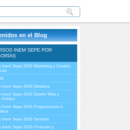
enidos en el Blog
RSOS INEM SEPE POR
ORÍAS
 Inem Sepe 2026 Márketing y Gestión
cial
26
 Inem Sepe 2026 Dietética
s Inem Sepe 2026 Diseño Web y
 Gráfico
s Inem Sepe 2026 Programación e
ática
s Inem Sepe 2026 Sanidad
s Inem Sepe 2026 Finanzas y