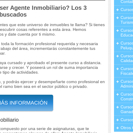
Contab
ser Agente Inmobiliario? Los 3
Curso
 buscados
Cursos
Turis
ntes que este universo de inmuebles te llama? Si tienes
descubrir cosas referentes a esta área. Hemos
Curso
 y date cuenta por ti mismo.
Educa
Cursos
s toda la formación profesional requerida y necesaria
Peluqu
trabajo del área, incrementarás constantemente tus
ar.
Curso
Calida
haya cursado y aprobado el presente curso a distancia.
larse y crecer. Y poseerá un rol de suma importancia
Curso
 tipo de actividades.
Fiscal
Curso
o, y podrás ejercer y desempeñarte como profesional en
Admini
l ramo bien sea en el sector público o privado.
Cursos
Constr
MÁS INFORMACIÓN
Cursos
Ganad
biliario
Curso
Otros 
compuesto por una serie de asignaturas, que te