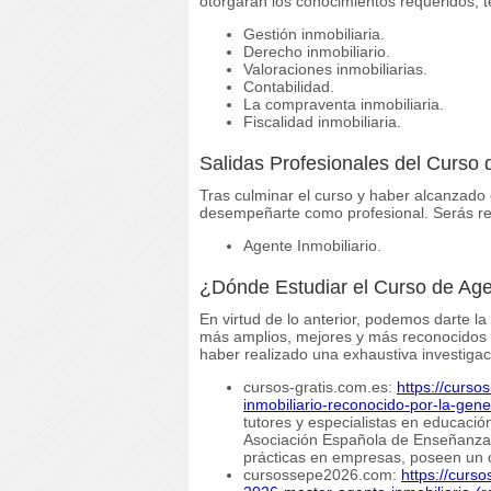
otorgarán los conocimientos requeridos, t
Gestión inmobiliaria.
Derecho inmobiliario.
Valoraciones inmobiliarias.
Contabilidad.
La compraventa inmobiliaria.
Fiscalidad inmobiliaria.
Salidas Profesionales del Curso 
Tras culminar el curso y haber alcanzado e
desempeñarte como profesional. Serás r
Agente Inmobiliario.
¿Dónde Estudiar el Curso de Age
En virtud de lo anterior, podemos darte la
más amplios, mejores y más reconocidos si
haber realizado una exhaustiva investigaci
cursos-gratis.com.es:
https://curso
inmobiliario-reconocido-por-la-gene
tutores y especialistas en educación
Asociación Española de Enseñanzas
prácticas en empresas, poseen un 
cursossepe2026.com:
https://cur