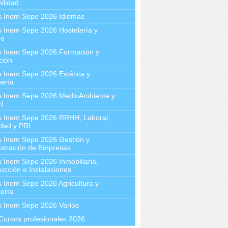
ilidad
s Inem Sepe 2026 Idiomas
 Inem Sepe 2026 Hostelería y
mo
s Inem Sepe 2026 Formación y
ción
 Inem Sepe 2026 Estética y
ería
s Inem Sepe 2026 MedioAmbiente y
d
s Inem Sepe 2026 RRHH, Laboral,
idad y PRL
s Inem Sepe 2026 Gestión y
stración de Empresas
 Inem Sepe 2026 Inmobiliaria,
ucción e Instalaciones
 Inem Sepe 2026 Agricultura y
ería
s Inem Sepe 2026 Varios
Cursos profesionales 2026