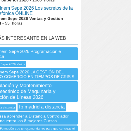
 Superior 2026
- 2000 horas
nem Sepe 2026 Los secretos de la
lefónica ONLINE
nem Sepe 2026 Ventas y Gestión
l
- 55 horas
ÁS INTERESANTE EN LA WEB
Inem Sepe 2026 Programación e
ica
 Sepe 2026 Varios
nem Sepe 2026 LA GESTIÓN DEL
O COMERCIO EN TIEMPOS DE CRISIS
alación y Mantenimiento
mecánico de Maquinaria y
ión de Líneas 2026
fp madrid a distancia
 a distancia
esa aprender a Distancia Controlador
ncuentra los 8 mejores Cursos
 Formación que te recomendamos para que consigas el