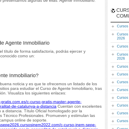
e presentamos algunas de ellas: Agente Inmobiliario.
CURS
COM
Cursos
Cursos
2026
de Agente Inmobiliario
Cursos
l título de forma satisfactoria, podrás ejercer y
Cursos
econocido como un:
2026
Cursos
Cursos
nte Inmobiliario?
Cursos
 buena noticia y es que te ofrecemos un listado de los
tios para estudiar el Curso de Agente Inmobiliario, tras
Cursos
ón. Visualiza los siguientes enlaces:
Cursos
s-gratis.com.es/c-curso-gratis-master-agente-
Cursos
ralitat-de-catalunya-a-distancia
Cuentan con excelentes
 a distancia. Título Oficial homologado por la
Cursos
 Técnico Profesionales. Promueven y estimulan las
campus online de soporte.
Cursos
sossepe2026.cursosinem2022.com/c-curso-inem-sepe-