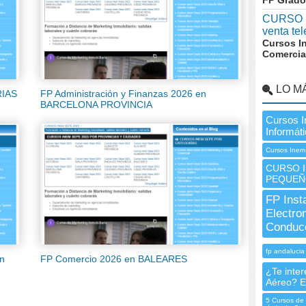
FP Grado
CURSO I
venta te
Cursos I
Comercia
LO M
RIAS
FP Administración y Finanzas 2026 en
BARCELONA PROVINCIA
Cursos 
Informát
Cursos Inem
CURSO I
PEQUEÑ
FP Inst
Electro
Conducc
fp andalucia
en
FP Comercio 2026 en BALEARES
¿Te inter
Aéreo? E
5 Cursos de