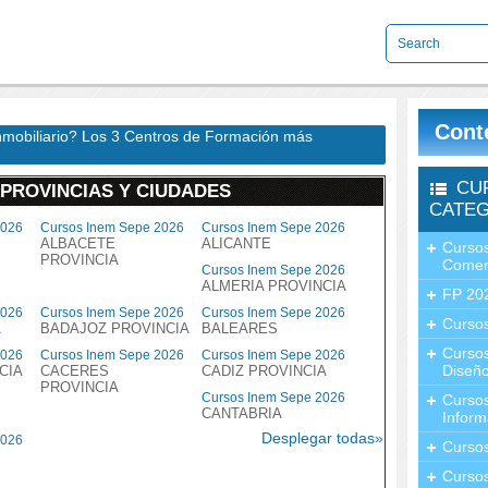
Cont
nmobiliario? Los 3 Centros de Formación más
CU
 PROVINCIAS Y CIUDADES
CATEG
2026
Cursos Inem Sepe 2026
Cursos Inem Sepe 2026
ALBACETE
ALICANTE
Cursos
PROVINCIA
Comer
Cursos Inem Sepe 2026
ALMERIA PROVINCIA
FP 20
2026
Cursos Inem Sepe 2026
Cursos Inem Sepe 2026
Cursos
A
BADAJOZ PROVINCIA
BALEARES
Curso
2026
Cursos Inem Sepe 2026
Cursos Inem Sepe 2026
Diseño
CIA
CACERES
CADIZ PROVINCIA
PROVINCIA
Cursos Inem Sepe 2026
Curso
CANTABRIA
Inform
Desplegar todas»
2026
Curso
Curso