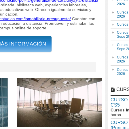
conocido-por-la-generalitat-de-catalunya)-a-distancia
Cursos
2026
rdinada, biblioteca web, experiencias laborales,
mas educativas web. Ofrecen igualmente servicios y
Cursos
unicación.
2026
estudios.com/inmobiliaria-presupuesto/
Cuentan con
en educación a distancia. Promueven y estimulan las
Cursos
campus online de soporte.
Cursos
Sepe 2
MÁS INFORMACIÓN
Cursos
Sepe 2
Cursos
2026
Cursos
2026
CURS
CURSO In
CS5
Cursos I
horas
CURSO I
(Princip