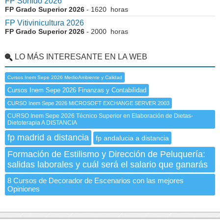
FP Sonido 2026
FP Grado Superior 2026
- 1620 horas
FP Vitivinicultura 2026
FP Grado Superior 2026
- 2000 horas
LO MÁS INTERESANTE EN LA WEB
Cursos Inem Sepe 2026 MedioAmbiente y Calidad
Cursos Inem Sepe 2026 Finanzas y Contabilidad
CURSO Inem Sepe 2026 MICROSOFT EXCHANGE SERVER 2003
CURSO Inem Sepe 2026 Técnico Superior en Elaboración de Dietas-
Dietoterapia A DISTANCIA
fp madrid a distancia
fp andalucia a distancia
Formación de Estilismo y Dirección de Peluquería:
salidas laborales y cuál será el salario que ganarás
8 Cursos de Decorador de Escenarios con las mejores
Opiniones