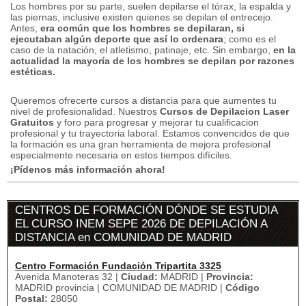
Los hombres por su parte, suelen depilarse el tórax, la espalda y
las piernas, inclusive existen quienes se depilan el entrecejo.
Antes,
era común que los hombres se depilaran, si
ejecutaban algún deporte que así lo ordenara
; como es el
caso de la natación, el atletismo, patinaje, etc. Sin embargo,
en la
actualidad la mayoría de los hombres se depilan por razones
estéticas.
Queremos ofrecerte cursos a distancia para que aumentes tu
nivel de profesionalidad.
Nuestros
Cursos de Depilacion Laser
Gratuitos
y foro para progresar y mejorar tu cualificacion
profesional y tu trayectoria laboral.
Estamos convencidos de que
la formación es una gran herramienta de mejora profesional
especialmente necesaria en estos tiempos difíciles.
¡Pídenos más información ahora!
CENTROS DE FORMACIÓN DÓNDE SE ESTUDIA
EL CURSO INEM SEPE 2026 DE DEPILACIÓN A
DISTANCIA en COMUNIDAD DE MADRID
Centro Formación Fundación Tripartita 3325
Avenida Manoteras 32 |
Ciudad:
MADRID |
Provincia:
MADRID provincia | COMUNIDAD DE MADRID |
Código
Postal:
28050