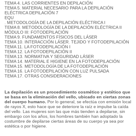
TEMA 4. LAS CORRIENTES EN DEPILACIÓN
TEMA 5. MATERIAL NECESARIO PARA LA DEPILACIÓN
ELÉCTRICA DEPILACIÓN 7
EQU
. METODOLOGÍA DE LA DEPILACIÓN ELÉCTRICA I
TEMA 8. METODOLOGÍA DE LA DEPILACIÓN ELÉCTRICA II
MÓDULO III: FOTODEPILACIÓN
TEMA 9. FUNDAMENTOS FÍSICOS DEL LÁSER
TEMA 10. INTERACCIÓN LÁSER.
TEJIDO Y FOTODEPILACIÓN
TEMA 11. LA FOTODEPILACIÓN I
TEMA 12. LA FOTODEPILACIÓN II
TEMA 13. NORMATIVA Y SEGURIDAD LÁSER
TEMA 14. MATERIAL E HIGIENE EN LA FOTODEPILACIÓN
TEMA 15. METODOLOGÍA DE LA FOTODEPILACIÓN
TEMA 16. LA FOTODEPILACIÓN CON LUZ PULSADA
TEMA 17. OTRAS CONSIDERACIONES
La depilación es un procedimiento cosmético y estético que
se basa en la eliminación del vello, ubicado en ciertas zonas
del cuerpo humano.
Por lo general, se efectúa con emisión local
de rayos X, esto hace que se deteriore la raíz e impulse la caída
del vello. Las mujeres son las que más tienden a depilarse, sin
embargo con los años, los hombres también han adoptado la
costumbre de depilarse ciertas áreas de su cuerpo ya sea por
estética o por higiene.