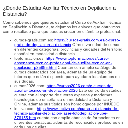
¿Dónde Estudiar Auxiliar Técnico en Depilación a
Distancia?
Como sabemos que quieres estudiar el Curso de Auxiliar Técnico
en Depilación a Distancia, te dejamos los enlaces que obtuvimos
como resultado para que puedas crecer en el ámbito profesional:
cursos-gratis.com.es:
https://cursos-gratis.com.es/c-curso-
gratis-de-depilacion-a-distancia
Ofrece variedad de cursos
en diferentes categorías, provincias y ciudades del territorio
español en modalidad a distancia.
topformacion.es:
https://www.topformacion.es/curso-
ensenanza-tecnico-profesional-de-auxiliar-tecnico-en-
depilacion-p25985.html
Cuentan con amplio catálogo de
cursos destacados por área, además de un equipo de
tutores que están dispuesto para ayudar a los alumnos en
sus dudas.
cursos2026.com:
https://cursos2026.com/c-cursos-de-
auxiliar-tecnico-en-depilacion-2026
Este centro de estudios
cuenta con el soporte de tutores expertos y modernas
tecnologías de enseñanza en modalidad a Distancia y
Online, además sus títulos son homologados por INUEDE
lectiva.com:
https://www.lectiva.com/curso-a-distancia-de-
tecnico-auxiliar-depilacion-laser-fotodepilacion-upe-
376155.htm
cuenta con amplio abanico de formaciones en
diferentes temáticas, además de reconocidos profesores en
cada una de ellas.