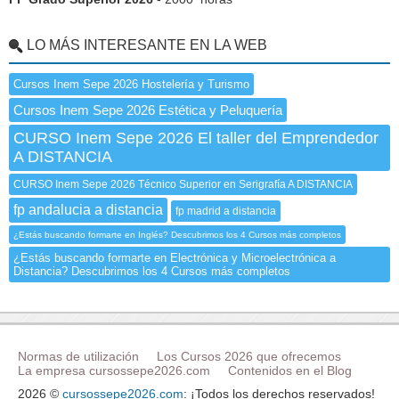
LO MÁS INTERESANTE EN LA WEB
Cursos Inem Sepe 2026 Hostelería y Turismo
Cursos Inem Sepe 2026 Estética y Peluquería
CURSO Inem Sepe 2026 El taller del Emprendedor
A DISTANCIA
CURSO Inem Sepe 2026 Técnico Superior en Serigrafía A DISTANCIA
fp andalucia a distancia
fp madrid a distancia
¿Estás buscando formarte en Inglés? Descubrimos los 4 Cursos más completos
¿Estás buscando formarte en Electrónica y Microelectrónica a
Distancia? Descubrimos los 4 Cursos más completos
Normas de utilización
Los Cursos 2026 que ofrecemos
La empresa cursossepe2026.com
Contenidos en el Blog
2026 ©
cursossepe2026.com
: ¡Todos los derechos reservados!