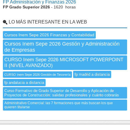
FP Administración y Finanzas 2026
FP Grado Superior 2026
- 1620 horas
LO MÁS INTERESANTE EN LA WEB
Cursos Inem Sepe 2026 Finanzas y Contabilidad
Cursos Inem Sepe 2026 Gestión y Administración
de Empresas
CURSO Inem Sepe 2026 MICROSOFT POWERPOINT
II (NIVEL AVANZADO)
fp madrid a distancia
CURSO Inem Sepe 2026 Gestión de Tesorería
fp andalucia a distancia
Curso Formativo de Grado Superior de Desarrollo y Aplicación de
Proyectos de Construcción: salidas profesionales y cuánto cobrarás
Administrativo Comercial: las 7 formaciones que más buscan los que
quieren titularse