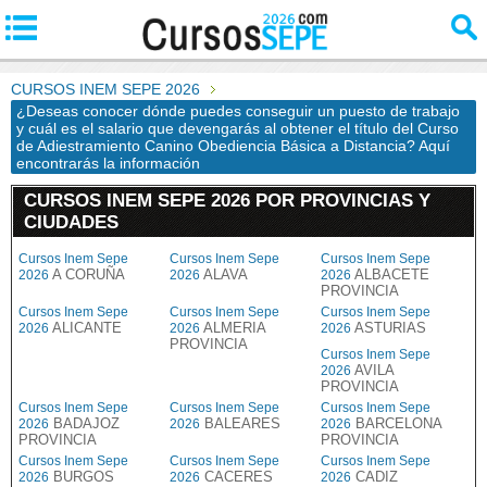
CURSOS INEM SEPE 2026
¿Deseas conocer dónde puedes conseguir un puesto de trabajo
y cuál es el salario que devengarás al obtener el título del Curso
de Adiestramiento Canino Obediencia Básica a Distancia? Aquí
encontrarás la información
CURSOS INEM SEPE 2026 POR PROVINCIAS Y
CIUDADES
Cursos Inem Sepe
Cursos Inem Sepe
Cursos Inem Sepe
A CORUÑA
ALAVA
ALBACETE
2026
2026
2026
PROVINCIA
Cursos Inem Sepe
Cursos Inem Sepe
Cursos Inem Sepe
ALICANTE
ALMERIA
ASTURIAS
2026
2026
2026
PROVINCIA
Cursos Inem Sepe
AVILA
2026
PROVINCIA
Cursos Inem Sepe
Cursos Inem Sepe
Cursos Inem Sepe
BADAJOZ
BALEARES
BARCELONA
2026
2026
2026
PROVINCIA
PROVINCIA
Cursos Inem Sepe
Cursos Inem Sepe
Cursos Inem Sepe
BURGOS
CACERES
CADIZ
2026
2026
2026