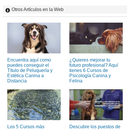
Otros Artículos en la Web
Encuentra aquí como
¿Quieres mejorar tu
puedes conseguir el
futuro profesional? Aquí
Título de Peluquería y
tienes 6 Cursos de
Estética Canina a
Psicología Canina y
Distancia
Felina
Los 5 Cursos más
Descubre los puestos de