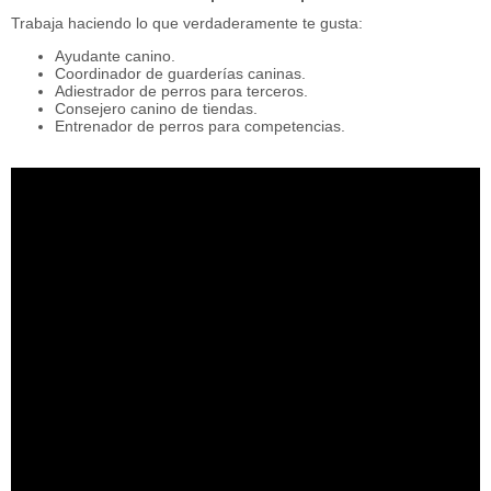
Trabaja haciendo lo que verdaderamente te gusta:
Ayudante canino.
Coordinador de guarderías caninas.
Adiestrador de perros para terceros.
Consejero canino de tiendas.
Entrenador de perros para competencias.