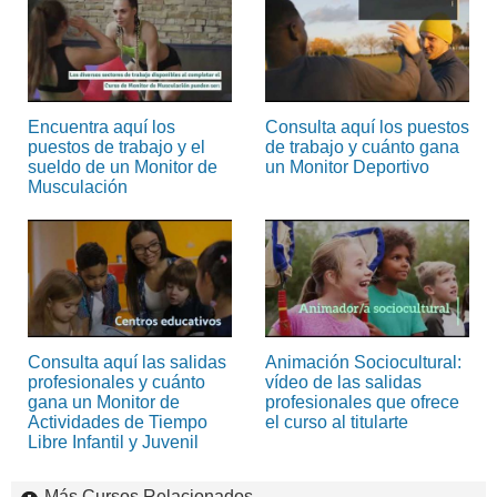
Encuentra aquí los
Consulta aquí los puestos
puestos de trabajo y el
de trabajo y cuánto gana
sueldo de un Monitor de
un Monitor Deportivo
Musculación
Consulta aquí las salidas
Animación Sociocultural:
profesionales y cuánto
vídeo de las salidas
gana un Monitor de
profesionales que ofrece
Actividades de Tiempo
el curso al titularte
Libre Infantil y Juvenil
Más Cursos Relacionados