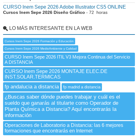
CURSO Inem Sepe 2026 Adobe Illustrator CS5 ONLINE
Cursos Inem Sepe 2026 Diseño Gráfico
- 72 horas
LO MÁS INTERESANTE EN LA WEB
Cursos Inem Sepe 2026 Formación y Educación
Cursos Inem Sepe 2026 MedioAmbiente y Calidad
CURSO Inem Sepe 2026 ITIL V3 Mejora Continua del Servicio
A DISTANCIA
CURSO Inem Sepe 2026 MONTAJE ELEC.DE
INST.SOLAR.TERMICAS
fp andalucia a distancia
fp madrid a distancia
¿Buscas saber dónde puedes trabajar y cuál es el
sueldo que ganarás al titularte como Operador de
Planta Química a Distancia? Aquí encontrarás la
información
Operaciones de Laboratorio a Distancia: las 6 mejores
formaciones que encontrarás en Internet