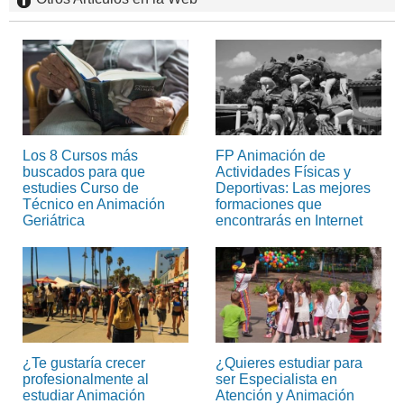
Los 8 Cursos más
FP Animación de
buscados para que
Actividades Físicas y
estudies Curso de
Deportivas: Las mejores
Técnico en Animación
formaciones que
Geriátrica
encontrarás en Internet
¿Te gustaría crecer
¿Quieres estudiar para
profesionalmente al
ser Especialista en
estudiar Animación
Atención y Animación