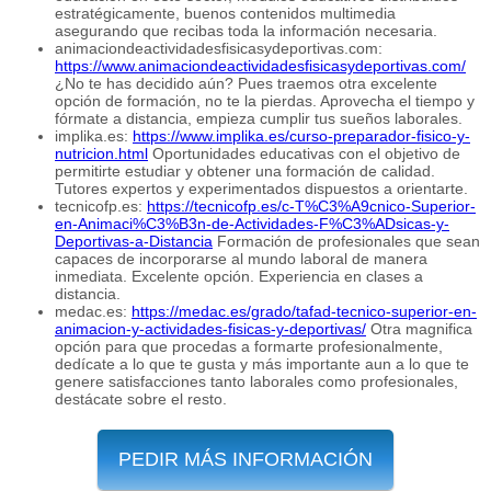
estratégicamente, buenos contenidos multimedia
asegurando que recibas toda la información necesaria.
animaciondeactividadesfisicasydeportivas.com:
https://www.animaciondeactividadesfisicasydeportivas.com/
¿No te has decidido aún? Pues traemos otra excelente
opción de formación, no te la pierdas. Aprovecha el tiempo y
fórmate a distancia, empieza cumplir tus sueños laborales.
implika.es:
https://www.implika.es/curso-preparador-fisico-y-
nutricion.html
Oportunidades educativas con el objetivo de
permitirte estudiar y obtener una formación de calidad.
Tutores expertos y experimentados dispuestos a orientarte.
tecnicofp.es:
https://tecnicofp.es/c-T%C3%A9cnico-Superior-
en-Animaci%C3%B3n-de-Actividades-F%C3%ADsicas-y-
Deportivas-a-Distancia
Formación de profesionales que sean
capaces de incorporarse al mundo laboral de manera
inmediata. Excelente opción. Experiencia en clases a
distancia.
medac.es:
https://medac.es/grado/tafad-tecnico-superior-en-
animacion-y-actividades-fisicas-y-deportivas/
Otra magnifica
opción para que procedas a formarte profesionalmente,
dedícate a lo que te gusta y más importante aun a lo que te
genere satisfacciones tanto laborales como profesionales,
destácate sobre el resto.
PEDIR MÁS INFORMACIÓN