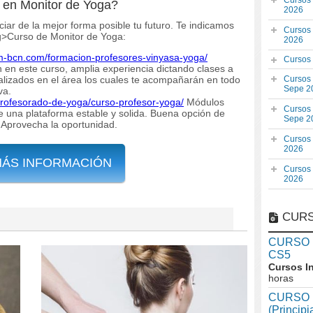
Cursos
e en Monitor de Yoga?
2026
nciar de la mejor forma posible tu futuro. Te indicamos
Cursos
ng>Curso de Monitor de Yoga:
2026
m-bcn.com/formacion-profesores-vinyasa-yoga/
Cursos
 en este curso, amplia experiencia dictando clases a
ializados en el área los cuales te acompañarán en todo
Cursos
Sepe 2
va.
profesorado-de-yoga/curso-profesor-yoga/
Módulos
Cursos
 una plataforma estable y solida. Buena opción de
Sepe 2
! Aprovecha la oportunidad.
Cursos
2026
MÁS INFORMACIÓN
Cursos
2026
CURS
CURSO In
CS5
Cursos I
horas
CURSO I
(Princip