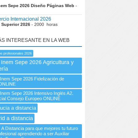
nem Sepe 2026 Diseño Páginas Web
-
cio Internacional 2026
 Superior 2026
- 2000 horas
ÁS INTERESANTE EN LA WEB
s profesionales 2026
 Inem Sepe 2026 Agricultura y
ría
nem Sepe 2026 Fidelización de
 ONLINE
em Sepe 2026 Intensivo Inglés A2.
icial Consejo Europeo ONLINE
ucia a distancia
id a distancia
 A Distancia para que mejores tu futuro
fesional aprendiendo a ser Auxiliar