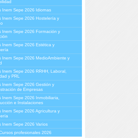
ilidad
s Inem Sepe 2026 Idiomas
 Inem Sepe 2026 Hostelería y
mo
s Inem Sepe 2026 Formación y
ción
 Inem Sepe 2026 Estética y
ería
s Inem Sepe 2026 MedioAmbiente y
d
s Inem Sepe 2026 RRHH, Laboral,
idad y PRL
s Inem Sepe 2026 Gestión y
stración de Empresas
 Inem Sepe 2026 Inmobiliaria,
ucción e Instalaciones
 Inem Sepe 2026 Agricultura y
ería
s Inem Sepe 2026 Varios
Cursos profesionales 2026