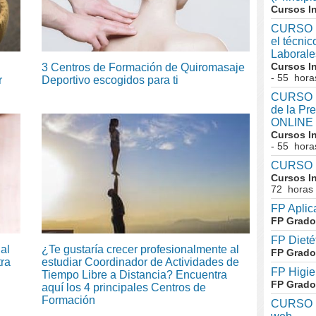
Cursos I
CURSO I
el técni
Laboral
Cursos I
3 Centros de Formación de Quiromasaje
- 55 hora
r
Deportivo escogidos para ti
CURSO In
de la Pr
ONLINE
Cursos I
- 55 hora
CURSO I
Cursos I
72 horas
FP Aplic
FP Grado
FP Dieté
al
¿Te gustaría crecer profesionalmente al
FP Grado
tra
estudiar Coordinador de Actividades de
FP Higie
Tiempo Libre a Distancia? Encuentra
FP Grado
aquí los 4 principales Centros de
Formación
CURSO I