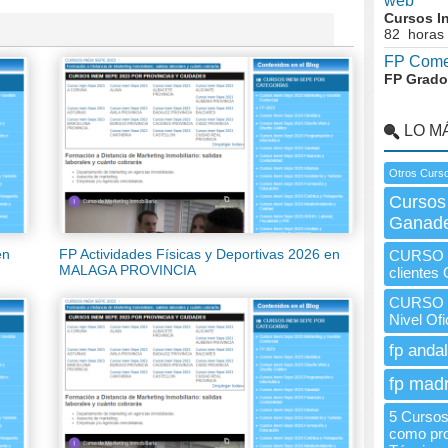
web
Cursos I
82 horas
FP Comer
FP Grado
LO M
Otros Curso
Cursos
Ganade
en
FP Actividades Físicas y Deportivas 2026 en
CURSO I
MALAGA PROVINCIA
clientes
CURSO In
Nivel Of
fp andal
fp madr
5 Cursos
como pro