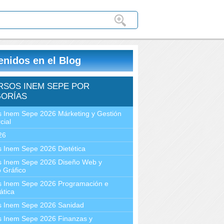
enidos en el Blog
RSOS INEM SEPE POR
ORÍAS
 Inem Sepe 2026 Márketing y Gestión
cial
26
 Inem Sepe 2026 Dietética
s Inem Sepe 2026 Diseño Web y
 Gráfico
s Inem Sepe 2026 Programación e
ática
s Inem Sepe 2026 Sanidad
s Inem Sepe 2026 Finanzas y