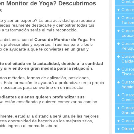
Contab
en Monitor de Yoga? Descubrimos
s
Curso
Cursos
te y ser un experto? Es una actividad que requiere
Turis
uedas realmente destacarte y demostrar todas tus
s a tu formación serás el más reconocido.
Curso
Educa
a distancia con el
Curso de Monitor de Yoga
. En
Cursos
s profesionales y expertos. Traemos para ti los 5
Peluqu
vo de ayudarte a que te conviertas en un gran y
Curso
Calida
e solicitada en la actualidad, debido a la cantidad
 y sirviendo en gran medida para la relajación
.
Curso
Fiscal
intos métodos, formas de aplicación, posiciones,
Curso
 Esta formación te ayudará a profundizar en tu propia
Admini
 necesarias para convertirte en un instructor.
Cursos
tudiantes quienes quieren profundizar sus
Constr
ya están enseñando y quieren comenzar su camino
Cursos
Ganad
lmente, estudiar a distancia será una de las mejores
Curso
ta oportunidad de hacerlo en los mejores sitios,
uido ingreso al mercado laboral.
Otros 