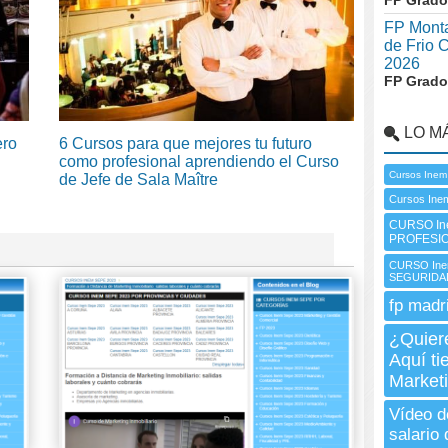
FP Grado
FP Monta
de Frio 
2026
FP Grado
LO M
ero
6 Cursos para que mejores tu futuro
como profesional aprendiendo el Curso
Cursos Inem
de Jefe de Sala Maître
Cursos Inem
CURSO In
PROFESI
CURSO Ine
SEGURIDA
fp madr
¿Quiere
Aquí ti
Market
Vídeo d
salario