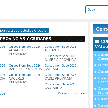
Cont
ción para que estudies Croupier
 PROVINCIAS Y CIUDADES
CU
CATEG
2026
Cursos Inem Sepe 2026
Cursos Inem Sepe 2026
ALBACETE
ALICANTE
PROVINCIA
Cursos
Cursos Inem Sepe 2026
Comer
ALMERIA PROVINCIA
FP 20
2026
Cursos Inem Sepe 2026
Cursos Inem Sepe 2026
A
BADAJOZ PROVINCIA
BALEARES
Cursos
2026
Cursos Inem Sepe 2026
Cursos Inem Sepe 2026
Curso
CIA
CACERES
CADIZ PROVINCIA
Diseño
PROVINCIA
Cursos Inem Sepe 2026
CANTABRIA
Curso
Inform
Desplegar todas»
2026
Curso
Curso