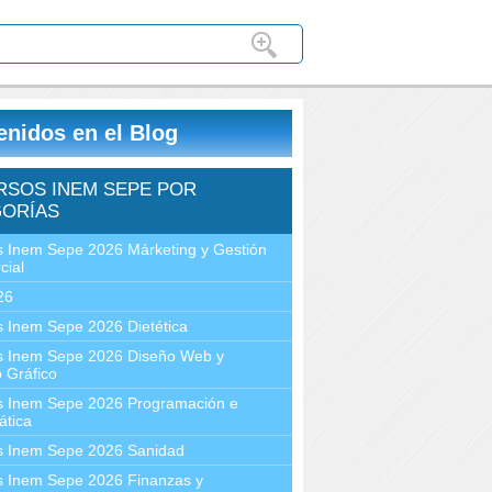
enidos en el Blog
RSOS INEM SEPE POR
ORÍAS
 Inem Sepe 2026 Márketing y Gestión
cial
26
 Inem Sepe 2026 Dietética
s Inem Sepe 2026 Diseño Web y
 Gráfico
s Inem Sepe 2026 Programación e
ática
s Inem Sepe 2026 Sanidad
s Inem Sepe 2026 Finanzas y