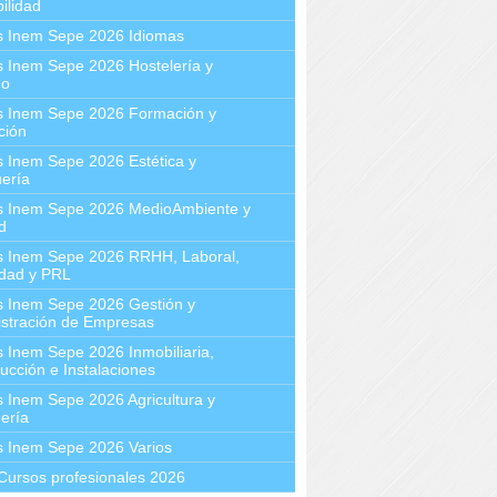
ilidad
s Inem Sepe 2026 Idiomas
 Inem Sepe 2026 Hostelería y
mo
s Inem Sepe 2026 Formación y
ción
 Inem Sepe 2026 Estética y
ería
s Inem Sepe 2026 MedioAmbiente y
d
s Inem Sepe 2026 RRHH, Laboral,
idad y PRL
s Inem Sepe 2026 Gestión y
stración de Empresas
 Inem Sepe 2026 Inmobiliaria,
ucción e Instalaciones
 Inem Sepe 2026 Agricultura y
ería
s Inem Sepe 2026 Varios
Cursos profesionales 2026