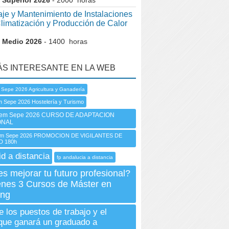
 Superior 2026
- 2000 horas
je y Mantenimiento de Instalaciones
Climatización y Producción de Calor
 Medio 2026
- 1400 horas
ÁS INTERESANTE EN LA WEB
 Sepe 2026 Agricultura y Ganadería
 Sepe 2026 Hostelería y Turismo
em Sepe 2026 CURSO DE ADAPTACION
ONAL
m Sepe 2026 PROMOCION DE VIGILANTES DE
D 180h
id a distancia
fp andalucia a distancia
s mejorar tu futuro profesional?
enes 3 Cursos de Máster en
ing
e los puestos de trabajo y el
 que ganará un graduado a