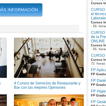
Cursos I
MÁS INFORMACIÓN
CURSO I
el técni
Laboral
Cursos I
- 55 hora
CURSO In
de la Pr
ONLINE
Cursos I
- 55 hora
CURSO I
Cursos I
72 horas
FP Aplic
FP Grado
FP Dieté
s
4 Cursos de Servicios de Restaurante y
FP Grado
Bar con las mejores Opiniones
FP Higie
FP Grado
FP Gesti