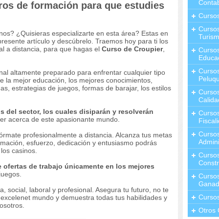
Contab
tros de formación para que estudies
Curso
Cursos
sinos? ¿Quisieras especializarte en esta área? Estas en
Turis
presente artículo y descúbrelo. Traemos hoy para ti los
al a distancia, para que hagas el
Curso de Croupier
,
Curso
Educa
Cursos
onal altamente preparado para enfrentar cualquier tipo
Peluqu
te la mejor educación, los mejores conocimientos,
s, estrategias de juegos, formas de barajar, los estilos
Curso
Calida
 del sector, los cuales disiparán y resolverán
Curso
er acerca de este apasionante mundo.
Fiscal
Curso
fórmate profesionalmente a distancia. Alcanza tus metas
Admini
ormación, esfuerzo, dedicación y entusiasmo podrás
los casinos.
Cursos
Constr
 ofertas de trabajo únicamente en los mejores
juegos.
Cursos
Ganad
 social, laboral y profesional. Asegura tu futuro, no te
Curso
e excelenet mundo y demuestra todas tus habilidades y
osotros.
Otros 