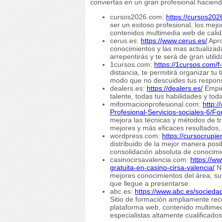
conviertas en un gran profesional hacien
cursos2026.com:
https://cursos20
ser un exitoso profesional, los mejo
contenidos multimedia web de calid
cerus.es:
https://www.cerus.es/
Apro
conocimientos y las mas actualizad
arrepentirás y te será de gran utilid
1cursos.com:
https://1cursos.com/f
distancia, te permitirá organizar tu
modo que no descuides tus respons
dealers.es:
https://dealers.es/
Empie
talente, todas tus habilidades y tod
miformacionprofesional.com:
http:
Profesional-Servicios-sociales-6/F
mejora las técnicas y métodos de t
mejores y más eficaces resultados, 
wordpress.com:
https://cursocrupi
distribuido de la mejor manera pos
consolidación absoluta de conocimi
casinocirsavalencia.com:
https://w
gratuita-en-casino-cirsa-valencia/
Nu
mejores conocimientos del área, sup
que llegue a presentarse.
abc.es:
https://www.abc.es/socieda
Sitio de formación ampliamente re
plataforma web, contenido multimed
especialistas altamente cualificados