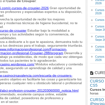
Cursos
do el
Curso de Croupier
:
2026
26.com/c-cursos-de-croupier-2026
Gran oportunidad de
Cursos
res profesores y especialistas expertos a tu disposición,
2026
ad.
vecha la oportunidad de recibir los mejores
Cursos
as y modernas técnicas de higiene bucodental, no te
ad.
Cursos
Sepe 2
-curso-de-croupier
Estudiar bajo la modalidad a
 tiempo y tus actividades según tu conveniencia, de
Cursos
abilidades.
Sepe 2
za a dedicarte a lo que te apasiona, demuestra todo tu
as tus destrezas para el trabajo, seguramente triunfarás.
Cursos
//www.miformacionprofesional.com/Formacion-
2026
ormacion-profesional-Croupier-288/program
Desarrolla y
rabajo ya establecidas, de modo que cada vez obtengas
Cursos
2026
todos tus pacientes te lo agradecerán.
ercasino.wordpress.com/
Módulos educativos y contenido
ible, asegurando un aprendizaje de calidad y una
entos.
CURS
ww.casinocirsavalencia.com/escuela-de-croupiers-
estro objetivo es facilitarte las cosas y garantizarte los
CURSO In
eraras cualquier reto u obstáculo laboral o profesional
CS5
Cursos I
d/abci-profesion-croupier-201203060000_noticia.html
horas
comendado, excelente campus online, estable
ia de calidad, poseedores de profesores y
CURSO I
 en el sector.
(Princip