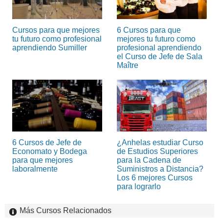
Cursos para que mejores
6 Cursos para que
tu futuro como profesional
mejores tu futuro como
aprendiendo Sumiller
profesional aprendiendo
el Curso de Jefe de Sala
Maître
6 Cursos de Jefe de
¿Anhelas estudiar Curso
Economato y Bodega
de Estudios Superiores
para que mejores
para la Cadena de
laboralmente
Suministros a Distancia?
Los 6 mejores Cursos
para lograrlo
Más Cursos Relacionados