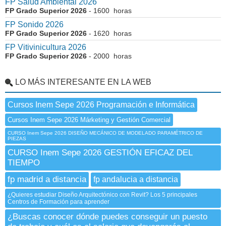
FP Salud Ambiental 2026
FP Grado Superior 2026
- 1600 horas
FP Sonido 2026
FP Grado Superior 2026
- 1620 horas
FP Vitivinicultura 2026
FP Grado Superior 2026
- 2000 horas
LO MÁS INTERESANTE EN LA WEB
Cursos Inem Sepe 2026 Programación e Informática
Cursos Inem Sepe 2026 Márketing y Gestión Comercial
CURSO Inem Sepe 2026 DISEÑO MECÁNICO DE MODELADO PARAMÉTRICO DE
PIEZAS
CURSO Inem Sepe 2026 GESTIÓN EFICAZ DEL
TIEMPO
fp madrid a distancia
fp andalucia a distancia
¿Quieres estudiar Diseño Arquitectónico con Revit? Los 5 principales
Centros de Formación para aprender
¿Buscas conocer dónde puedes conseguir un puesto