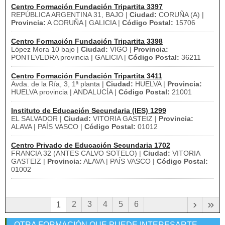
Centro Formación Fundación Tripartita 3397
REPÚBLICA ARGENTINA 31, BAJO |
Ciudad:
CORUÑA (A) |
Provincia:
A CORUÑA | GALICIA |
Código Postal:
15706
Centro Formación Fundación Tripartita 3398
López Mora 10 bajo |
Ciudad:
VIGO |
Provincia:
PONTEVEDRA provincia | GALICIA |
Código Postal:
36211
Centro Formación Fundación Tripartita 3411
Avda. de la Ría, 3, 1ª planta |
Ciudad:
HUELVA |
Provincia:
HUELVA provincia | ANDALUCÍA |
Código Postal:
21001
Instituto de Educación Secundaria (IES) 1299
EL SALVADOR |
Ciudad:
VITORIA GASTEIZ |
Provincia:
ALAVA | PAÍS VASCO |
Código Postal:
01012
Centro Privado de Educación Secundaria 1702
FRANCIA 32 (ANTES CALVO SOTELO) |
Ciudad:
VITORIA
GASTEIZ |
Provincia:
ALAVA | PAÍS VASCO |
Código Postal:
01002
›
»
2
3
4
5
6
1
OTRA FORMACIÓN QUE PUEDE INTERESARTE