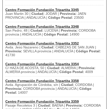
Centro Formación Fundación Tripartita 3345
Juan Martin 30 |
Ciudad:
JODAR |
Provincia:
JAEN
PROVINCIA | ANDALUCÍA |
Código Postal:
23500
Centro Formación Fundación Tripartita 3348
San Pedro, 48 |
Ciudad:
LUCENA |
Provincia:
CORDOBA
provincia | ANDALUCÍA |
Código Postal:
14900
Centro Formación Fundación Tripartita 3352
Avda. Jesú Nazareno |
Ciudad:
CABEZAS DE SAN JUAN |
Provincia:
SEVILLA provincia | ANDALUCÍA |
Código Postal:
41730
Centro Formación Fundación Tripartita 3354
C/ HAZA DE ACOSTA, 50 |
Ciudad:
ALMERIA |
Provincia:
ALMERIA provincia | ANDALUCÍA |
Código Postal:
4009
Centro Formación Fundación Tripartita 3358
Avda. Agrupación de Córdoba, s/n |
Ciudad:
CORDOBA |
Provincia:
CORDOBA provincia | ANDALUCÍA |
Código
Postal:
14007
Centro Formación Fundación Tripartita 3359
Pasaje Recoletos 3 |
Ciudad:
BAENA |
Provincia:
CORDOBA