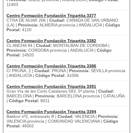
11403
Centro Formación Fundación Tripartita 3377
CTRA DE NIJAR 206 |
Ciudad:
CAÑADA DE SAN URBANO
(LA) |
Provincia:
ALMERIA provincia | ANDALUCÍA |
Código
Postal:
4120
Centro Formación Fundación Tripartita 3382
CL ANCHA 94 |
Ciudad:
MONTALBAN DE CORDOBA |
Provincia:
CORDOBA provincia | ANDALUCÍA |
Código
Postal:
14920
Centro Formación Fundación Tripartita 3386
C/ PRUNA, 2 |
Ciudad:
PRUNA |
Provincia:
SEVILLA provincia
| ANDALUCÍA |
Código Postal:
41006
Centro Formación Fundación Tripartita 3391
Gran Vía de les Corts Catalanes 583, 5ª planta |
Ciudad:
BARCELONA |
Provincia:
BARCELONA provincia | CATALUÑA
|
Código Postal:
8011
Centro Formación Fundación Tripartita 3394
Baldoví nº2, entresuelo B |
Ciudad:
VALENCIA |
Provincia:
VALENCIA provincia | COMUNIDAD VALENCIANA |
Código
Postal:
46002