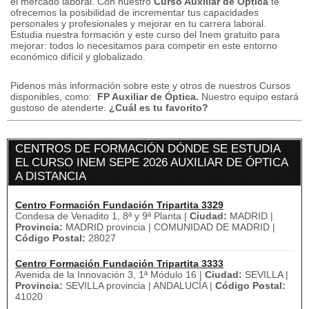
el mercado laboral.
Con nuestro
Curso Auxiliar de Óptica
te
ofrecemos la posibilidad de incrementar tus capacidades
personales y profesionales y mejorar en tu carrera laboral.
Estudia nuestra formación y este curso del Inem gratuito para
mejorar: todos lo necesitamos para competir en este entorno
económico difícil y globalizado.
Pidenos más información sobre este y otros de nuestros Cursos
disponibles, como:
FP Auxiliar de Óptica.
Nuestro equipo estará
gustoso de atenderte.
¿Cuál es tu favorito?
CENTROS DE FORMACIÓN DÓNDE SE ESTUDIA
EL CURSO INEM SEPE 2026 AUXILIAR DE ÓPTICA
A DISTANCIA
Centro Formación Fundación Tripartita 3329
Condesa de Venadito 1, 8ª y 9ª Planta |
Ciudad:
MADRID |
Provincia:
MADRID provincia | COMUNIDAD DE MADRID |
Código Postal:
28027
Centro Formación Fundación Tripartita 3333
Avenida de la Innovación 3, 1ª Módulo 16 |
Ciudad:
SEVILLA |
Provincia:
SEVILLA provincia | ANDALUCÍA |
Código Postal:
41020