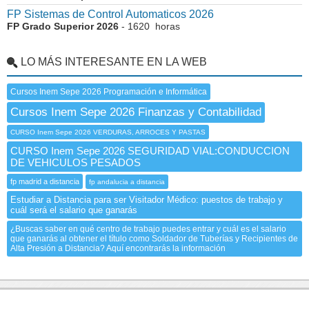
FP Sistemas de Control Automaticos 2026
FP Grado Superior 2026
- 1620 horas
LO MÁS INTERESANTE EN LA WEB
Cursos Inem Sepe 2026 Programación e Informática
Cursos Inem Sepe 2026 Finanzas y Contabilidad
CURSO Inem Sepe 2026 VERDURAS, ARROCES Y PASTAS
CURSO Inem Sepe 2026 SEGURIDAD VIAL:CONDUCCION
DE VEHICULOS PESADOS
fp madrid a distancia
fp andalucia a distancia
Estudiar a Distancia para ser Visitador Médico: puestos de trabajo y
cuál será el salario que ganarás
¿Buscas saber en qué centro de trabajo puedes entrar y cuál es el salario
que ganarás al obtener el título como Soldador de Tuberías y Recipientes de
Alta Presión a Distancia? Aquí encontrarás la información