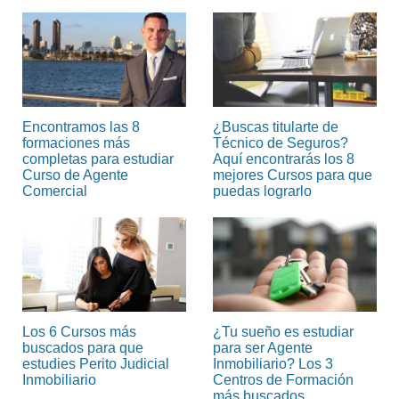
Encontramos las 8
¿Buscas titularte de
formaciones más
Técnico de Seguros?
completas para estudiar
Aquí encontrarás los 8
Curso de Agente
mejores Cursos para que
Comercial
puedas lograrlo
Los 6 Cursos más
¿Tu sueño es estudiar
buscados para que
para ser Agente
estudies Perito Judicial
Inmobiliario? Los 3
Inmobiliario
Centros de Formación
más buscados