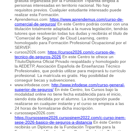
gratuita organizada por la Fundación Tripartita dirigida a
personas interesadas en territorio nacional. No hay
requisitos previos. Cualquier estudiante interesado puede
realizar esta Formación.
Aprendemus.com:
https://www.aprendemus.com/curso-de-
comercial-de-seguros/
En este Centro podrás contar con una
titulación totalmente adaptada a la nueva legislación, tendrás
tutores que resolverán todas tus dudas y recibirás el título de
“Comercial de Seguros” de Cloud Learning, centro
homologado para Formación Profesional Ocupacional por el
SERVEF.
cursos2026.com:
https://cursos2026.com/c-cursos-de-
tecnico-de-seguros-2026
En este Centro te ofrece un
Título/Diploma Oficial Privado respaldado y homologado por
la AEDETP, Asociación Española de Enseñanzas Técnico
Profesionales, que podrás utilizar para mejorará tu currículo
profesional. La matrícula es gratis. Hay posibilidad de
conseguir becas y subvenciones.
www.infodese.com:
http://www.infodese.com/curso-general-
superior-de-seguros/
En éste Centro, los Cursos bajo la
modalidad online no tiene fecha establecida para el inicio,
siendo ésta decidida por el alumno. La inscripción puede
realizarse en cualquier instante y el curso se empieza a las
24 horas de formalizarse dicha inscripción.
cursossepe2026.com:
https://cursossepe2026.cursosinem2022.com/c-curso-inem-
sepe-2026-basico-de-seguros-a-distancia
En éste Centro
recibirás un Diploma de la Fundación Tripartita para la