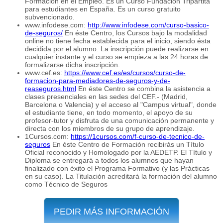
Formación en el Empleo. Es un Curso Fundación Tripartita
para estudiantes en España. Es un curso gratuito
subvencionado.
www.infodese.com:
http://www.infodese.com/curso-basico-
de-seguros/
En éste Centro, los Cursos bajo la modalidad
online no tiene fecha establecida para el inicio, siendo ésta
decidida por el alumno. La inscripción puede realizarse en
cualquier instante y el curso se empieza a las 24 horas de
formalizarse dicha inscripción.
www.cef.es:
https://www.cef.es/es/cursos/curso-de-
formacion-para-mediadores-de-seguros-y-de-
reaseguros.html
En éste Centro se combina la asistencia a
clases presenciales en las sedes del CEF.- (Madrid,
Barcelona o Valencia) y el acceso al "Campus virtual", donde
el estudiante tiene, en todo momento, el apoyo de su
profesor-tutor y disfruta de una comunicación permanente y
directa con los miembros de su grupo de aprendizaje.
1Cursos.com:
https://1cursos.com/f-curso-de-tecnico-de-
seguros
En éste Centro de Formación recibirás un Título
Oficial reconocido y Homologado por la AEDETP. El Título y
Diploma se entregará a todos los alumnos que hayan
finalizado con éxito el Programa Formativo (y las Prácticas
en su caso). La Titulación acreditará la formación del alumno
como Técnico de Seguros
PEDIR MÁS INFORMACIÓN