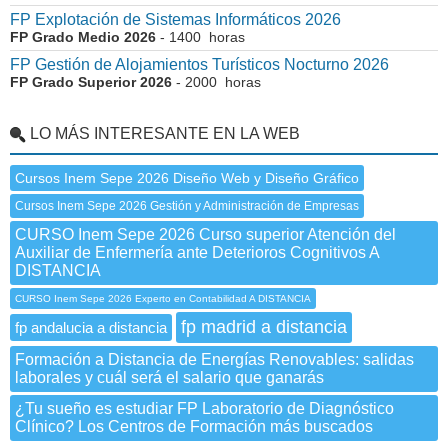
FP Explotación de Sistemas Informáticos 2026
FP Grado Medio 2026
- 1400 horas
FP Gestión de Alojamientos Turísticos Nocturno 2026
FP Grado Superior 2026
- 2000 horas
LO MÁS INTERESANTE EN LA WEB
Cursos Inem Sepe 2026 Diseño Web y Diseño Gráfico
Cursos Inem Sepe 2026 Gestión y Administración de Empresas
CURSO Inem Sepe 2026 Curso superior Atención del
Auxiliar de Enfermería ante Deterioros Cognitivos A
DISTANCIA
CURSO Inem Sepe 2026 Experto en Contabilidad A DISTANCIA
fp madrid a distancia
fp andalucia a distancia
Formación a Distancia de Energías Renovables: salidas
laborales y cuál será el salario que ganarás
¿Tu sueño es estudiar FP Laboratorio de Diagnóstico
Clínico? Los Centros de Formación más buscados