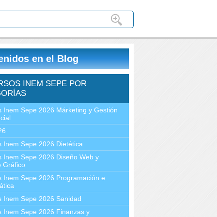
enidos en el Blog
RSOS INEM SEPE POR
ORÍAS
 Inem Sepe 2026 Márketing y Gestión
cial
26
 Inem Sepe 2026 Dietética
s Inem Sepe 2026 Diseño Web y
 Gráfico
s Inem Sepe 2026 Programación e
ática
s Inem Sepe 2026 Sanidad
s Inem Sepe 2026 Finanzas y