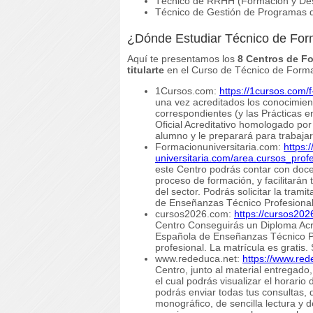
Técnico de RRHH (Formación y Desa
Técnico de Gestión de Programas 
¿Dónde Estudiar Técnico de For
Aquí te presentamos los
8 Centros de F
titularte
en el Curso de Técnico de Formac
1Cursos.com:
https://1cursos.com/
una vez acreditados los conocimien
correspondientes (y las Prácticas e
Oficial Acreditativo homologado por
alumno y le preparará para trabaj
Formacionuniversitaria.com:
https:
universitaria.com/area.cursos_prof
este Centro podrás contar con doce
proceso de formación, y facilitará
del sector. Podrás solicitar la tram
de Enseñanzas Técnico Profesiona
cursos2026.com:
https://cursos20
Centro Conseguirás un Diploma Acr
Española de Enseñanzas Técnico Pr
profesional. La matrícula es gratis
www.rededuca.net:
https://www.re
Centro, junto al material entregad
el cual podrás visualizar el horario
podrás enviar todas tus consultas, 
monográfico, de sencilla lectura y