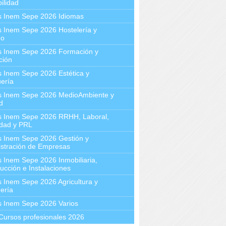
ilidad
s Inem Sepe 2026 Idiomas
 Inem Sepe 2026 Hostelería y
mo
s Inem Sepe 2026 Formación y
ción
 Inem Sepe 2026 Estética y
ería
s Inem Sepe 2026 MedioAmbiente y
d
s Inem Sepe 2026 RRHH, Laboral,
idad y PRL
s Inem Sepe 2026 Gestión y
stración de Empresas
 Inem Sepe 2026 Inmobiliaria,
ucción e Instalaciones
 Inem Sepe 2026 Agricultura y
ería
s Inem Sepe 2026 Varios
Cursos profesionales 2026