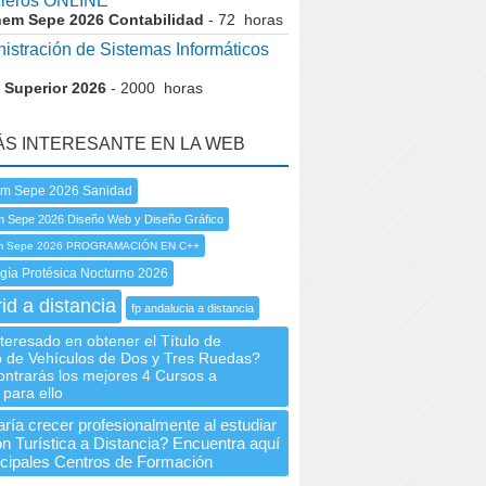
cieros ONLINE
nem Sepe 2026 Contabilidad
- 72 horas
istración de Sistemas Informáticos
 Superior 2026
- 2000 horas
ÁS INTERESANTE EN LA WEB
em Sepe 2026 Sanidad
m Sepe 2026 Diseño Web y Diseño Gráfico
m Sepe 2026 PROGRAMACIÓN EN C++
gía Protésica Nocturno 2026
id a distancia
fp andalucia a distancia
teresado en obtener el Título de
 de Vehículos de Dos y Tres Ruedas?
ontrarás los mejores 4 Cursos a
 para ello
ría crecer profesionalmente al estudiar
n Turística a Distancia? Encuentra aquí
incipales Centros de Formación