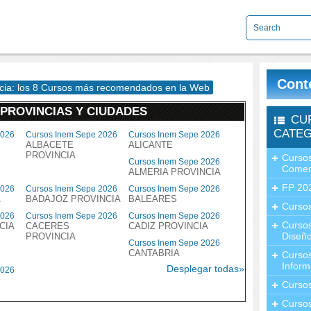
Cont
cia: los 8 Cursos más recomendados en la Web
 PROVINCIAS Y CIUDADES
CU
CATEG
2026
Cursos Inem Sepe 2026
Cursos Inem Sepe 2026
ALBACETE
ALICANTE
PROVINCIA
Cursos
Cursos Inem Sepe 2026
Comer
ALMERIA PROVINCIA
FP 20
2026
Cursos Inem Sepe 2026
Cursos Inem Sepe 2026
A
BADAJOZ PROVINCIA
BALEARES
Cursos
2026
Cursos Inem Sepe 2026
Cursos Inem Sepe 2026
Curso
CIA
CACERES
CADIZ PROVINCIA
Diseño
PROVINCIA
Cursos Inem Sepe 2026
CANTABRIA
Curso
Inform
Desplegar todas»
2026
Curso
Curso