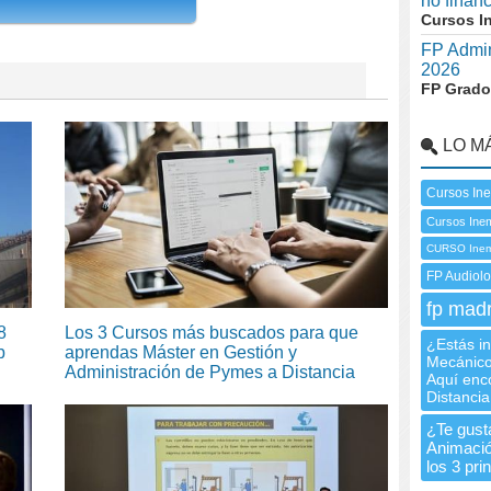
no finan
Cursos I
FP Admin
2026
FP Grado
LO M
Cursos In
Cursos Ine
CURSO Ine
FP Audiolo
fp madr
8
Los 3 Cursos más buscados para que
¿Estás in
b
aprendas Máster en Gestión y
Mecánico
Administración de Pymes a Distancia
Aquí enc
Distancia
¿Te gusta
Animació
los 3 pr