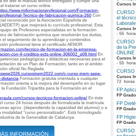
a en leer el manual teórico entregado y cumplir una
Cursos I
al tratarse un curso online.
https://www.miformacionprofesional.com/Formacion-
CURSO I
profesional-Tecnico-de-fabricacion-quimica-260
Con
el técni
cial reconocido por la Asociación Española de
Laboral
AEDETP) que mejorará tu currículo profesional. Esta
Cursos I
equipo de Profesores especialistas en la formación
- 55 hora
nico de fabricación química que resolverán tus dudas,
n el seguimiento de tu aprendizaje y contenidos
CURSO In
ción profesional tiene el certificado AENOR.
de la Pr
ormazion.com/tecnico-de-formacion-en-la-empresa-
ONLINE
acion-con-4-creditos-ects-online-306002_q08.html
En
Cursos I
mpetencias pedagógicas y didácticas necesarias para el
- 55 hora
plantación de un Plan de Formación, tanto en el ámbito
ión oficial No Reglada.
CURSO I
sossepe2026.cursosinem2022.com/c-curso-inem-sepe-
Cursos I
-distancia
Formación gratuita orientada a cualquier
72 horas
mación orienta a la mejora del desempeño en su lugar
 la Fundación Tripartita para la Formación en el
FP Aplic
FP Grado
beraula.com/cursos-tecnicos-formacion-online/
En éste
l curso 24 horas después de formalizada la matrícula.
FP Dieté
horas aprox. (dependiendo la capacidad del alumno) o a
FP Grado
 la modalidad "curso personalizado". Está homologado
FP Higie
dustria de la Generalitat de Catalunya.
FP Grado
CURSO I
MÁS INFORMACIÓN