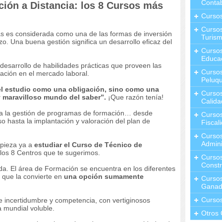
Contab
ión a Distancia: los 8 Cursos más
Curso
Cursos
as es considerada como una de las formas de inversión
Turis
o. Una buena gestión significa un desarrollo eficaz del
Curso
Educa
 desarrollo de habilidades prácticas que proveen las
Cursos
ación en el mercado laboral.
Peluqu
l estudio como una obligación, sino como una
Curso
y maravilloso mundo del saber”.
¡Que razón tenía!
Calida
to a la gestión de programas de formación… desde
Curso
so hasta la implantación y valoración del plan de
Fiscal
Curso
Admini
mpieza ya a
estudiar el Curso de Técnico de
los 8 Centros que te sugerimos.
Cursos
Constr
a. El área de Formación se encuentra en los diferentes
 que la convierte en
una opción sumamente
Cursos
Ganad
Curso
 incertidumbre y competencia, con vertiginosos
 mundial voluble.
Otros 