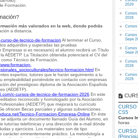
rrollo).
Cursos
2026
de Formación.
Cursos
mación?
2026
ormación más valorados en la web, donde podrás
Cursos
ión a distancia.
Cursos
Sepe 2
f-curso-de-tecnico-de-formacion
Al terminar el Curso,
tos adquiridos y superadas las pruebas
Cursos
n Empresas si es necesario) el alumno recibirá un Título
Sepe 2
 la AEDETP. La Titulación obtenida potenciará el CV del
ar como Técnico de Formación.
Cursos
//www.formacion-
2026
esionales_socioculturales/tecnico-formacion.html
En
ntes expertos, tutores que le harán seguimiento a tu
Cursos
2026
n tu empleabilidad poniéndote en contacto con empresas
itación del prestigioso diploma de la Asociación Española
les (AEDETP).
26.com/c-cursos-de-tecnico-de-formacion-2026
En este
CURS
editativo reconocido y homologado por la Asociación
ofesionales (AEDETP) que mejorará tu currículo
CURSO In
. Se ofrecen Becas parciales y algunas subvenciones.
CS5
deduca.net/Tecnico-Formacion-Empresa-Online
En éste
Cursos I
o, se adjunta un documento llamado Guía del Alumno, en
horas
 de tutorías telefónicas y una dirección de e-mail dónde
dudas y ejercicios. Los materiales son de tipo
CURSO I
 de carácter eminentemente práctico. La metodología a
(Princip