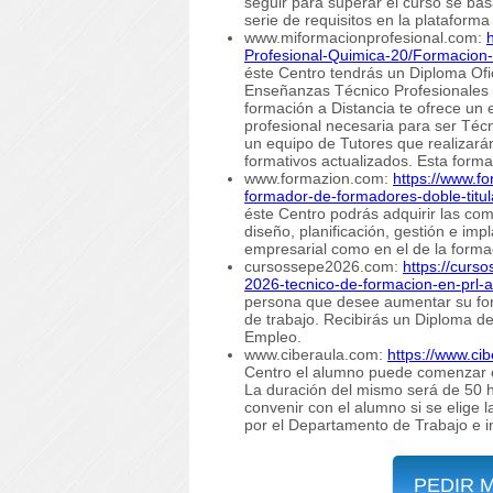
seguir para superar el curso se bas
serie de requisitos en la plataforma 
www.miformacionprofesional.com:
Profesional-Quimica-20/Formacion-
éste Centro tendrás un Diploma Ofi
Enseñanzas Técnico Profesionales (
formación a Distancia te ofrece un 
profesional necesaria para ser Téc
un equipo de Tutores que realizará
formativos actualizados. Esta forma
www.formazion.com:
https://www.f
formador-de-formadores-doble-titul
éste Centro podrás adquirir las co
diseño, planificación, gestión e im
empresarial como en el de la formac
cursossepe2026.com:
https://cur
2026-tecnico-de-formacion-en-prl-a
persona que desee aumentar su for
de trabajo. Recibirás un Diploma de
Empleo.
www.ciberaula.com:
https://www.ci
Centro el alumno puede comenzar e
La duración del mismo será de 50 
convenir con el alumno si se elige
por el Departamento de Trabajo e in
PEDIR 