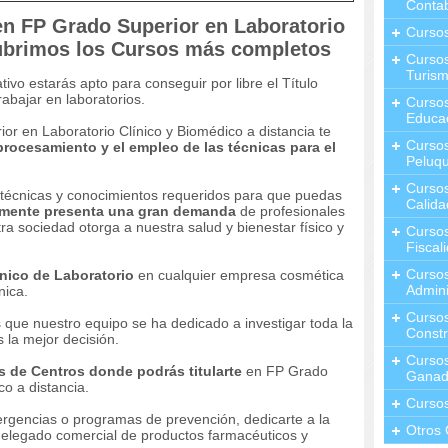
Contab
n FP Grado Superior en Laboratorio
Curso
ubrimos los Cursos más completos
Cursos
Turis
tivo estarás apto para conseguir por libre el Título
abajar en laboratorios.
Curso
Educa
or en Laboratorio Clínico y Biomédico a distancia te
Cursos
procesamiento y el empleo de las técnicas para el
Peluqu
Curso
s técnicas y conocimientos requeridos para que puedas
Calida
lmente presenta una gran demanda
de profesionales
a sociedad otorga a nuestra salud y bienestar físico y
Curso
Fiscal
Curso
cnico de Laboratorio
en cualquier empresa cosmética
Admini
nica.
Cursos
s que nuestro equipo se ha dedicado a investigar toda la
Constr
 la mejor decisión.
Cursos
s de Centros donde podrás titularte
en FP Grado
Ganad
co a distancia.
Curso
ergencias o programas de prevención, dedicarte a la
Otros 
delegado comercial de productos farmacéuticos y