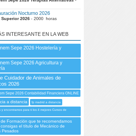
nem Sepe 2026 Terapias Alternativas
-
uración Nocturno 2026
 Superior 2026
- 2000 horas
ÁS INTERESANTE EN LA WEB
Inem Sepe 2026 Hostelería y
Inem Sepe 2026 Agricultura y
ía
e Cuidador de Animales de
cos 2026
m Sepe 2026 Contabilidad Financiera ONLINE
cia a distancia
fp madrid a distancia
 y encontramos para ti los 4 mejores Cursos de
 de Formación que te recomendamos
consigas el título de Mecánico de
s Pesados