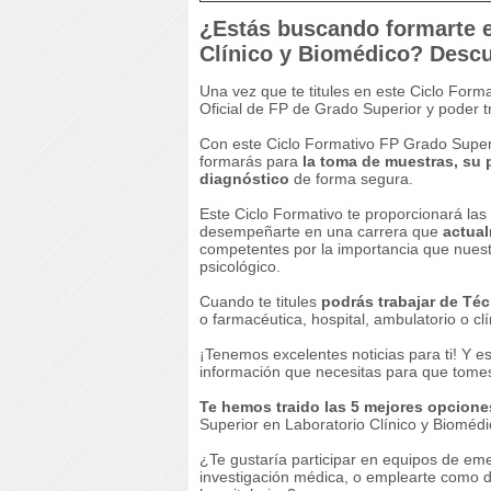
¿Estás buscando formarte e
Clínico y Biomédico? Desc
Una vez que te titules en este Ciclo Forma
Oficial de FP de Grado Superior y poder tr
Con este Ciclo Formativo FP Grado Superi
formarás para
la toma de muestras, su 
diagnóstico
de forma segura.
Este Ciclo Formativo te proporcionará la
desempeñarte en una carrera que
actua
competentes por la importancia que nuestr
psicológico.
Cuando te titules
podrás trabajar de Té
o farmacéutica, hospital, ambulatorio o clí
¡Tenemos excelentes noticias para ti! Y e
información que necesitas para que tomes
Te hemos traido las 5 mejores opcione
Superior en Laboratorio Clínico y Biomédi
¿Te gustaría participar en equipos de em
investigación médica, o emplearte como 