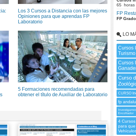
Cursos I
65 horas
ia:
Los 3 Cursos a Distancia con las mejores
FP Resta
Opiniones para que aprendas FP
FP Grado
Laboratorio
LO M
Cursos 
Turismo
Cursos 
Ganader
Curso d
Zoológi
5 Formaciones recomendadas para
CURSO Ine
ás
obtener el título de Auxiliar de Laboratorio
fp andalu
Investigamos
Encofrador
4 Cursos
para que 
Vehículo