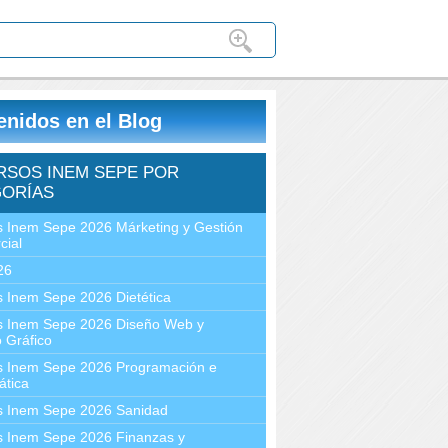
enidos en el Blog
RSOS INEM SEPE POR
ORÍAS
 Inem Sepe 2026 Márketing y Gestión
cial
26
 Inem Sepe 2026 Dietética
s Inem Sepe 2026 Diseño Web y
 Gráfico
s Inem Sepe 2026 Programación e
ática
s Inem Sepe 2026 Sanidad
s Inem Sepe 2026 Finanzas y