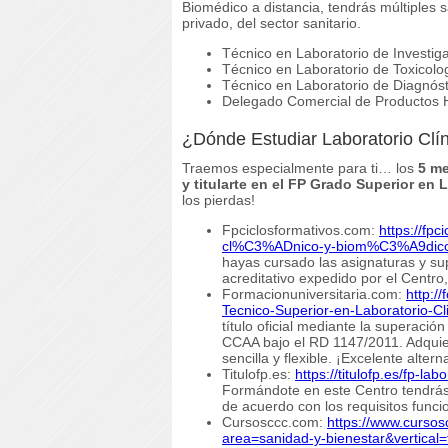
Biomédico a distancia, tendrás múltiples s
privado, del sector sanitario.
Técnico en Laboratorio de Investig
Técnico en Laboratorio de Toxicolo
Técnico en Laboratorio de Diagnósti
Delegado Comercial de Productos H
¿Dónde Estudiar Laboratorio Clí
Traemos especialmente para ti… los
5 me
y titularte en el FP Grado Superior en 
los pierdas!
Fpciclosformativos.com:
https://fpc
cl%C3%ADnico-y-biom%C3%A9dic
hayas cursado las asignaturas y su
acreditativo expedido por el Centr
Formacionuniversitaria.com:
http:/
Tecnico-Superior-en-Laboratorio-Cl
título oficial mediante la superació
CCAA bajo el RD 1147/2011. Adquier
sencilla y flexible. ¡Excelente altern
Titulofp.es:
https://titulofp.es/fp
Formándote en este Centro tendrás 
de acuerdo con los requisitos funci
Cursosccc.com:
https://www.cursos
area=sanidad-y-bienestar&vertical=