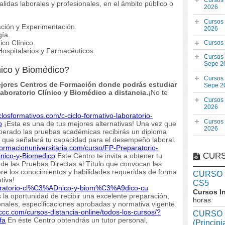
Cursos
alidas laborales y profesionales, en el ámbito público o
2026
Cursos
ación y Experimentación.
2026
gía.
co Clínico.
Cursos
ospitalarios y Farmacéuticos.
Cursos
Sepe 2
nico y Biomédico?
Cursos
jores Centros de Formación donde podrás estudiar
Sepe 2
Laboratorio Clínico y Biomédico a distancia.
¡No te
Cursos
2026
iclosformativos.com/c-ciclo-formativo-laboratorio-
Cursos
o
¡Esta es una de tus mejores alternativas! Una vez que
2026
perado las pruebas académicas recibirás un diploma
o, que señalará tu capacidad para el desempeño laboral.
/formacionuniversitaria.com/curso/FP-Preparatorio-
CURS
inico-y-Biomedico
Este Centro te invita a obtener tu
n de las Pruebas Directas al Título que convocan las
e los conocimientos y habilidades requeridas de forma
CURSO In
ativa!
CS5
-laboratorio-cl%C3%ADnico-y-biom%C3%A9dico-cu
Cursos I
la oportunidad de recibir una excelente preparación,
horas
onales, especificaciones aprobadas y normativa vigente.
ccc.com/cursos-distancia-online/todos-los-cursos/?
CURSO I
fa
En éste Centro obtendrás un tutor personal,
(Princip