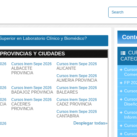
Cont
uperior en Laboratorio Clínico y Biomédico?
CU
 PROVINCIAS Y CIUDADES
CATEG
2026
Cursos Inem Sepe 2026
Cursos Inem Sepe 2026
ALBACETE
ALICANTE
Cursos
PROVINCIA
Comer
Cursos Inem Sepe 2026
ALMERIA PROVINCIA
FP 20
2026
Cursos Inem Sepe 2026
Cursos Inem Sepe 2026
Cursos
A
BADAJOZ PROVINCIA
BALEARES
Curso
2026
Cursos Inem Sepe 2026
Cursos Inem Sepe 2026
Diseño
CIA
CACERES
CADIZ PROVINCIA
PROVINCIA
Cursos Inem Sepe 2026
Curso
CANTABRIA
Inform
Desplegar todas»
2026
Curso
Curso