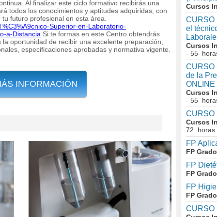
tinua. Al finalizar este ciclo formativo recibirás una
Cursos I
icará todos los conocimientos y aptitudes adquiridas, con
 tu futuro profesional en esta área.
CURSO I
/c-T%C3%A9cnico-Superior-en-Laboratorio-
el técni
-a-Distancia
Si te formas en este Centro obtendrás
Laboral
s la oportunidad de recibir una excelente preparación,
Cursos I
onales, especificaciones aprobadas y normativa vigente.
- 55 hora
CURSO In
de la Pr
MÁS INFORMACIÓN
ONLINE
Cursos I
- 55 hora
CURSO I
Cursos I
72 horas
FP Aplic
FP Grado
FP Dieté
FP Grado
FP Higie
FP Grado
CURSO I