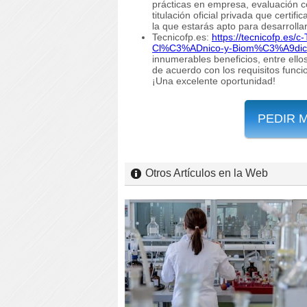
prácticas en empresa, evaluación con
titulación oficial privada que certif
la que estarás apto para desarrollar
Tecnicofp.es:
https://tecnicofp.es
Cl%C3%ADnico-y-Biom%C3%A9dico
innumerables beneficios, entre ello
de acuerdo con los requisitos funci
¡Una excelente oportunidad!
PEDIR 
Otros Artículos en la Web