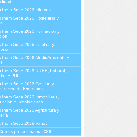
ilidad
s Inem Sepe 2026 Idiomas
 Inem Sepe 2026 Hostelería y
mo
s Inem Sepe 2026 Formación y
ción
 Inem Sepe 2026 Estética y
ería
s Inem Sepe 2026 MedioAmbiente y
d
s Inem Sepe 2026 RRHH, Laboral,
idad y PRL
s Inem Sepe 2026 Gestión y
stración de Empresas
 Inem Sepe 2026 Inmobiliaria,
ucción e Instalaciones
 Inem Sepe 2026 Agricultura y
ería
s Inem Sepe 2026 Varios
Cursos profesionales 2026