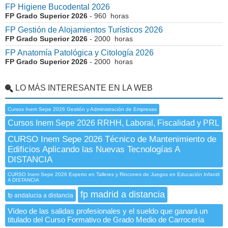
FP Higiene Bucodental 2026
FP Grado Superior 2026
- 960 horas
FP Gestión de Alojamientos Turísticos 2026
FP Grado Superior 2026
- 2000 horas
FP Anatomía Patológica y Citología 2026
FP Grado Superior 2026
- 2000 horas
LO MÁS INTERESANTE EN LA WEB
Cursos Inem Sepe 2026 Gestión y Administración de Empresas
Cursos Inem Sepe 2026 RRHH, Laboral, Fiscalidad y PRL
CURSO Inem Sepe 2026 Técnico de Mantenimiento de
Edificios Aplicando las Nuevas Tecnologías A
DISTANCIA
CURSO Inem Sepe 2026 Experto en Talleres y Rincones de Juegos en Educación Infantil
A DISTANCIA
fp madrid a distancia
fp andalucia a distancia
Vídeo de las salidas profesionales y el sueldo que ganará un
titulado del Curso Formativo de Grado Medio de Carrocería