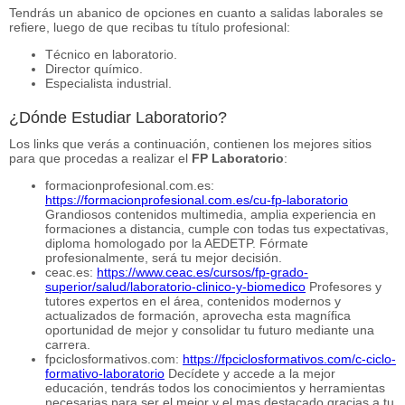
Tendrás un abanico de opciones en cuanto a salidas laborales se
refiere, luego de que recibas tu título profesional:
Técnico en laboratorio.
Director químico.
Especialista industrial.
¿Dónde Estudiar Laboratorio?
Los links que verás a continuación, contienen los mejores sitios
para que procedas a realizar el
FP Laboratorio
:
formacionprofesional.com.es:
https://formacionprofesional.com.es/cu-fp-laboratorio
Grandiosos contenidos multimedia, amplia experiencia en
formaciones a distancia, cumple con todas tus expectativas,
diploma homologado por la AEDETP. Fórmate
profesionalmente, será tu mejor decisión.
ceac.es:
https://www.ceac.es/cursos/fp-grado-
superior/salud/laboratorio-clinico-y-biomedico
Profesores y
tutores expertos en el área, contenidos modernos y
actualizados de formación, aprovecha esta magnífica
oportunidad de mejor y consolidar tu futuro mediante una
carrera.
fpciclosformativos.com:
https://fpciclosformativos.com/c-ciclo-
formativo-laboratorio
Decídete y accede a la mejor
educación, tendrás todos los conocimientos y herramientas
necesarias para ser el mejor y el mas destacado gracias a tu