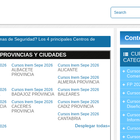
Cont
emas de Seguridad? Los 4 principales Centros de
CU
 PROVINCIAS Y CIUDADES
CATEG
2026
Cursos Inem Sepe 2026
Cursos Inem Sepe 2026
ALBACETE
ALICANTE
Cursos
PROVINCIA
Comer
Cursos Inem Sepe 2026
ALMERIA PROVINCIA
FP 20
2026
Cursos Inem Sepe 2026
Cursos Inem Sepe 2026
Cursos
A
BADAJOZ PROVINCIA
BALEARES
Curso
2026
Cursos Inem Sepe 2026
Cursos Inem Sepe 2026
Diseño
CIA
CACERES
CADIZ PROVINCIA
PROVINCIA
Cursos Inem Sepe 2026
Curso
CANTABRIA
Inform
Desplegar todas»
2026
Curso
Curso