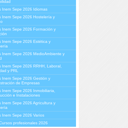
ilidad
s Inem Sepe 2026 Idiomas
 Inem Sepe 2026 Hostelería y
mo
s Inem Sepe 2026 Formación y
ción
 Inem Sepe 2026 Estética y
ería
s Inem Sepe 2026 MedioAmbiente y
d
s Inem Sepe 2026 RRHH, Laboral,
idad y PRL
s Inem Sepe 2026 Gestión y
stración de Empresas
 Inem Sepe 2026 Inmobiliaria,
ucción e Instalaciones
 Inem Sepe 2026 Agricultura y
ería
s Inem Sepe 2026 Varios
Cursos profesionales 2026