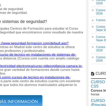
Cursos
2026
d.
as de seguridad.
Cursos
emas de seguridad.
2026
Cursos
e sistemas de seguridad?
Cursos
ncipales Centros de Formación para estudiar el Curso
Sepe 2
 Seguridad que encontramos como resultado de nuestra
Cursos
Sepe 2
p://www.seguridad-formacion.com/default.asp?
ntras en Madrid este centro de estudios te ofrece
Cursos
es profesores y profesionales.
2026
-curso-de-tecnico-en-instalaciones-de-sistemas-de-
Cursos
a distancia 1Cursos.com cuenta con amplio catálogo
2026
lectricidad-electronica/curso-videovigilancia-camara-ip-
ece gran variedad de formaciones desde cursos hasta
CURS
dios.
6.com/c-cursos-de-tecnico-en-instalaciones-de-
ra parte este centro de estudios cuenta con excelente
CURSO In
e que todos los alumnos matriculados adquieran lo
CS5
Cursos I
horas
CURSO I
MÁS INFORMACIÓN
(Princip