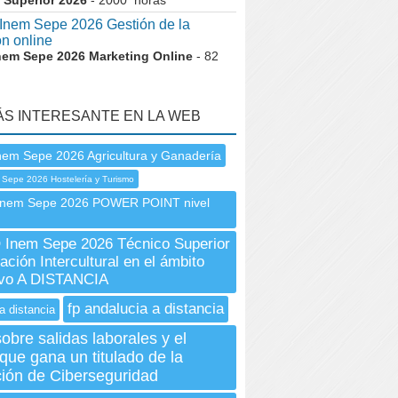
 Superior 2026
- 2000 horas
nem Sepe 2026 Gestión de la
ón online
nem Sepe 2026 Marketing Online
- 82
ÁS INTERESANTE EN LA WEB
nem Sepe 2026 Agricultura y Ganadería
 Sepe 2026 Hostelería y Turismo
nem Sepe 2026 POWER POINT nivel
Inem Sepe 2026 Técnico Superior
ación Intercultural en el ámbito
ivo A DISTANCIA
fp andalucia a distancia
a distancia
obre salidas laborales y el
que gana un titulado de la
ión de Ciberseguridad