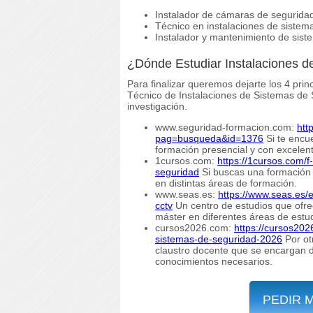
Instalador de cámaras de segurida
Técnico en instalaciones de sistem
Instalador y mantenimiento de sist
¿Dónde Estudiar Instalaciones d
Para finalizar queremos dejarte los 4 pri
Técnico de Instalaciones de Sistemas de
investigación.
www.seguridad-formacion.com:
htt
pag=busqueda&id=1376
Si te encue
formación presencial y con excelent
1cursos.com:
https://1cursos.com/f
seguridad
Si buscas una formación 
en distintas áreas de formación.
www.seas.es:
https://www.seas.es/e
cctv
Un centro de estudios que ofr
máster en diferentes áreas de estu
cursos2026.com:
https://cursos202
sistemas-de-seguridad-2026
Por ot
claustro docente que se encargan d
conocimientos necesarios.
PEDIR 