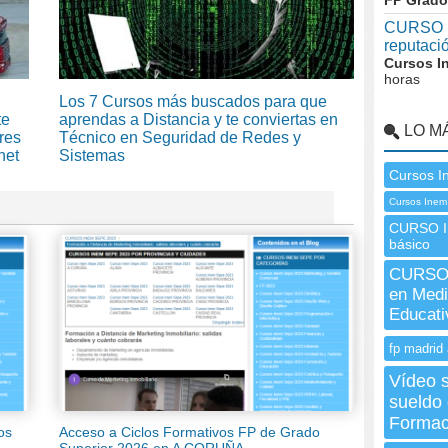
FP Grado
CURSO I
reputaci
Cursos I
horas
Los 7 Cursos más buscados para que
te
aprendas a Distancia y te conviertas en
LO M
res
Técnico en Seguridad de Redes y
net
Sistemas
Cursos I
Cursos Inem
CURSO I
básico
CURSO 
en Medi
Educat
fp madrid 
Vídeo s
sueldo 
Formac
os
Acceso a Ciclos Formativos FP de Grado