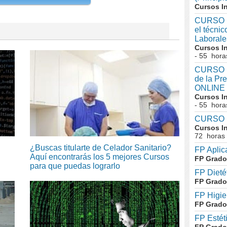
Cursos I
CURSO I
el técni
Laboral
Cursos I
- 55 hora
CURSO In
de la Pr
ONLINE
Cursos I
- 55 hora
CURSO I
Cursos I
72 horas
¿Buscas titularte de Celador Sanitario?
FP Aplic
Aquí encontrarás los 5 mejores Cursos
FP Grado
para que puedas lograrlo
FP Dieté
FP Grado
FP Higie
FP Grado
FP Estét