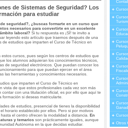
Contab
iones de Sistemas de Seguridad? Los
Curso
ormación para estudiar
Cursos
Turis
 de seguridad?, ¿buscas formarte en un curso que
ntos necesarios para convertirte en un excelente
Curso
 ámbito laboral?
Si tu respuesta es ¡SÍ! te invito a
Educa
uar leyendo esto artículo que traemos después de una
Cursos
os de estudios que imparten el Curso de Técnico en
Peluqu
Curso
 estos cursos, pues según los centros de estudios que
Calida
que los alumnos adquieran los conocimientos técnicos,
mas de seguridad electrónicos. Que puedan conocer los
Curso
funcionamiento para que puedan ejercer en el área
Fiscal
as las herramientas y conocimientos necesarios.
Curso
Admini
tudios que imparten el Curso de Técnico en
n vista de que estos profesionales cada vez son más
Cursos
contar con una titulación oficial, es por ello que aquí te
Constr
 formación si deseas matricularte.
Cursos
ades de estudios, presencial de tienes la disponibilidad
Ganad
el horario establecido por ellos. Pero si por motivos
 hasta el centro ofrecen la modalidad a distancia.
En
Curso
aturas y temarios
son prácticamente iguales, aunque
Otros 
unidad Autónoma en la que decidas estudiar.