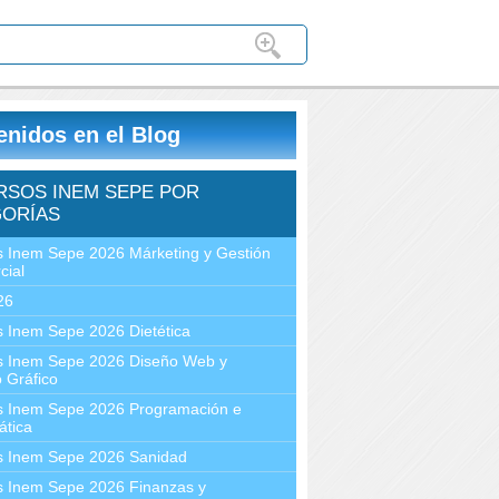
enidos en el Blog
RSOS INEM SEPE POR
ORÍAS
 Inem Sepe 2026 Márketing y Gestión
cial
26
 Inem Sepe 2026 Dietética
s Inem Sepe 2026 Diseño Web y
 Gráfico
s Inem Sepe 2026 Programación e
ática
s Inem Sepe 2026 Sanidad
s Inem Sepe 2026 Finanzas y