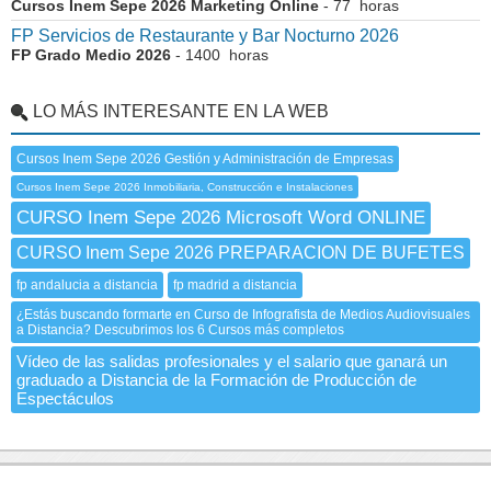
Cursos Inem Sepe 2026 Marketing Online
- 77 horas
FP Servicios de Restaurante y Bar Nocturno 2026
FP Grado Medio 2026
- 1400 horas
LO MÁS INTERESANTE EN LA WEB
Cursos Inem Sepe 2026 Gestión y Administración de Empresas
Cursos Inem Sepe 2026 Inmobiliaria, Construcción e Instalaciones
CURSO Inem Sepe 2026 Microsoft Word ONLINE
CURSO Inem Sepe 2026 PREPARACION DE BUFETES
fp andalucia a distancia
fp madrid a distancia
¿Estás buscando formarte en Curso de Infografista de Medios Audiovisuales
a Distancia? Descubrimos los 6 Cursos más completos
Vídeo de las salidas profesionales y el salario que ganará un
graduado a Distancia de la Formación de Producción de
Espectáculos