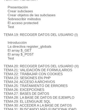
Presentación
Crear subclases
Crear objetos de las subclases
Sobrescribir métodos
El acceso protected
Test
TEMA 19: RECOGER DATOS DEL USUARIO (I)
Introducción
La directiva register_globals
El array $_GET
El array $_POST
Test
TEMA 20: RECOGER DATOS DEL USUARIO (II)
TEMA 21: VALIDACIÓN DE FORMULARIOS
TEMA 22: TRABAJAR CON COOKIES
TEMA 23: SESIONES EN PHP
TEMA 24: ACCESO A ARCHIVOS
TEMA 25: TRATAMIENTO DE ERRORES
TEMA 26: EXCEPCIONES
TEMA 27: BASES DE DATOS
TEMA 28: LA BASE DE DATOS DE EJEMPLO
TEMA 29: EL LENGUAJE SQL
TEMA 30: ACCEDER A LA BASE DE DATOS
TEMA 31: BUSCANDO MÁS FUNCIONALIDAD