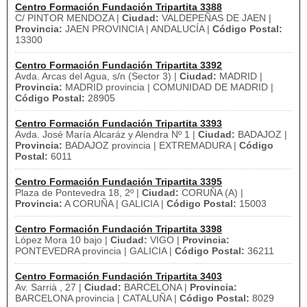
Centro Formación Fundación Tripartita 3388
C/ PINTOR MENDOZA |
Ciudad:
VALDEPEÑAS DE JAEN |
Provincia:
JAEN PROVINCIA | ANDALUCÍA |
Código Postal:
13300
Centro Formación Fundación Tripartita 3392
Avda. Arcas del Agua, s/n (Sector 3) |
Ciudad:
MADRID |
Provincia:
MADRID provincia | COMUNIDAD DE MADRID |
Código Postal:
28905
Centro Formación Fundación Tripartita 3393
Avda. José María Alcaráz y Alendra Nº 1 |
Ciudad:
BADAJOZ |
Provincia:
BADAJOZ provincia | EXTREMADURA |
Código
Postal:
6011
Centro Formación Fundación Tripartita 3395
Plaza de Pontevedra 18, 2º |
Ciudad:
CORUÑA (A) |
Provincia:
A CORUÑA | GALICIA |
Código Postal:
15003
Centro Formación Fundación Tripartita 3398
López Mora 10 bajo |
Ciudad:
VIGO |
Provincia:
PONTEVEDRA provincia | GALICIA |
Código Postal:
36211
Centro Formación Fundación Tripartita 3403
Av. Sarrià , 27 |
Ciudad:
BARCELONA |
Provincia:
BARCELONA provincia | CATALUÑA |
Código Postal:
8029