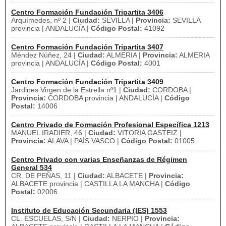
Centro Formación Fundación Tripartita 3406
Arquímedes, nº 2 |
Ciudad:
SEVILLA |
Provincia:
SEVILLA
provincia | ANDALUCÍA |
Código Postal:
41092
Centro Formación Fundación Tripartita 3407
Méndez Núñez, 24 |
Ciudad:
ALMERIA |
Provincia:
ALMERIA
provincia | ANDALUCÍA |
Código Postal:
4001
Centro Formación Fundación Tripartita 3409
Jardines Virgen de la Estrella nº1 |
Ciudad:
CORDOBA |
Provincia:
CORDOBA provincia | ANDALUCÍA |
Código
Postal:
14006
Centro Privado de Formación Profesional Específica 1213
MANUEL IRADIER, 46 |
Ciudad:
VITORIA GASTEIZ |
Provincia:
ALAVA | PAÍS VASCO |
Código Postal:
01005
Centro Privado con varias Enseñanzas de Régimen
General 534
CR. DE PEÑAS, 11 |
Ciudad:
ALBACETE |
Provincia:
ALBACETE provincia | CASTILLA LA MANCHA |
Código
Postal:
02006
Instituto de Educación Secundaria (IES) 1553
CL. ESCUELAS, S/N |
Ciudad:
NERPIO |
Provincia: