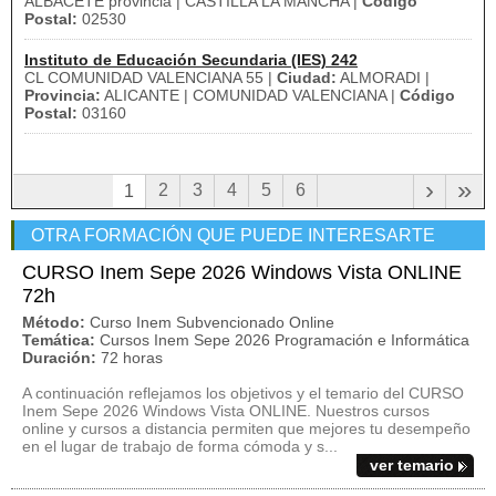
ALBACETE provincia | CASTILLA LA MANCHA |
Código
Postal:
02530
Instituto de Educación Secundaria (IES) 242
CL COMUNIDAD VALENCIANA 55 |
Ciudad:
ALMORADI |
Provincia:
ALICANTE | COMUNIDAD VALENCIANA |
Código
Postal:
03160
›
»
2
3
4
5
6
1
OTRA FORMACIÓN QUE PUEDE INTERESARTE
CURSO Inem Sepe 2026 Windows Vista ONLINE
72h
Método:
Curso Inem Subvencionado Online
Temática:
Cursos Inem Sepe 2026 Programación e Informática
Duración:
72 horas
A continuación reflejamos los objetivos y el temario del CURSO
Inem Sepe 2026 Windows Vista ONLINE. Nuestros cursos
online y cursos a distancia permiten que mejores tu desempeño
en el lugar de trabajo de forma cómoda y s...
ver temario