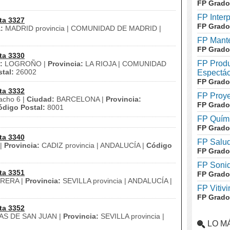
FP Grado
FP Inter
ta 3327
FP Grado
:
MADRID provincia | COMUNIDAD DE MADRID |
FP Mante
FP Grado
ta 3330
FP Produ
:
LOGROÑO |
Provincia:
LA RIOJA | COMUNIDAD
tal:
26002
Espectác
FP Grado
ta 3332
FP Proye
acho 6 |
Ciudad:
BARCELONA |
Provincia:
FP Grado
ódigo Postal:
8001
FP Quími
FP Grado
ta 3340
FP Salud
|
Provincia:
CADIZ provincia | ANDALUCÍA |
Código
FP Grado
FP Soni
ta 3351
FP Grado
RERA |
Provincia:
SEVILLA provincia | ANDALUCÍA |
FP Vitivi
FP Grado
ta 3352
S DE SAN JUAN |
Provincia:
SEVILLA provincia |
LO M