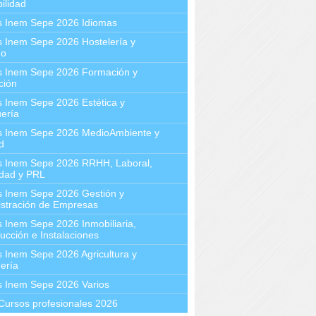
ilidad
s Inem Sepe 2026 Idiomas
 Inem Sepe 2026 Hostelería y
mo
s Inem Sepe 2026 Formación y
ción
 Inem Sepe 2026 Estética y
ería
s Inem Sepe 2026 MedioAmbiente y
d
s Inem Sepe 2026 RRHH, Laboral,
idad y PRL
s Inem Sepe 2026 Gestión y
stración de Empresas
 Inem Sepe 2026 Inmobiliaria,
ucción e Instalaciones
 Inem Sepe 2026 Agricultura y
ería
s Inem Sepe 2026 Varios
Cursos profesionales 2026