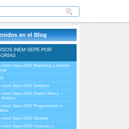
enidos en el Blog
RSOS INEM SEPE POR
ORÍAS
 Inem Sepe 2026 Márketing y Gestión
cial
26
 Inem Sepe 2026 Dietética
s Inem Sepe 2026 Diseño Web y
 Gráfico
s Inem Sepe 2026 Programación e
ática
s Inem Sepe 2026 Sanidad
s Inem Sepe 2026 Finanzas y