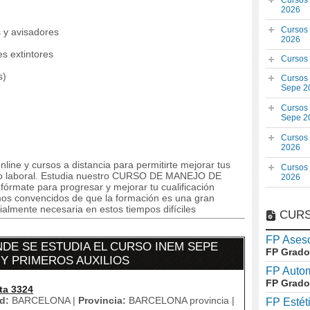
Cursos
2026
Cursos
s y avisadores
2026
s extintores
Cursos
s)
Cursos
Sepe 2
Cursos
Sepe 2
Cursos
2026
line y cursos a distancia para permitirte mejorar tus
Cursos
o laboral. Estudia nuestro CURSO DE MANEJO DE
2026
ate para progresar y mejorar tu cualificación
tamos convencidos de que la formación es una gran
almente necesaria en estos tiempos difíciles
CURS
FP Aseso
DE SE ESTUDIA EL CURSO INEM SEPE
FP Grado
 Y PRIMEROS AUXILIOS
FP Auto
FP Grado
ta 3324
d:
BARCELONA |
Provincia:
BARCELONA provincia |
FP Estét