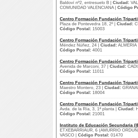
Baldoví nº2, entresuelo B |
Ciudad:
VAL
COMUNIDAD VALENCIANA |
Código Po
Centro Formación Fundación Triparti
Plaza de Pontevedra 18, 2º |
Ciudad:
C
Código Postal:
15003
Centro Formación Fundación Triparti
Méndez Núñez, 24 |
Ciudad:
ALMERIA 
Código Postal:
4001
Centro Formación Fundación Triparti
Avenida de Marconi, 37 |
Ciudad:
CADI
Código Postal:
11011
Centro Formación Fundación Triparti
Maestro Montero, 23 |
Ciudad:
GRANA
Código Postal:
18004
Centro Formación Fundación Triparti
Avda. de la Ría, 3, 1ª planta |
Ciudad:
H
Código Postal:
21001
Instituto de Educación Secundaria (I
ETXEBARRIAUR, 6 (AMURRIO ORDUÑ
VASCO |
Código Postal:
01470