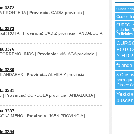
ta 3372
Cursos Inem
A FRONTERA |
Provincia:
CADIZ provincia |
Cursos I
CURSO Ine
ta 3373
y de los 
ad:
ROTA |
Provincia:
CADIZ provincia | ANDALUCÍA
Policiale
CURSO
FOTOG
ta 3376
TORREMOLINOS |
Provincia:
MALAGA provincia |
Y HDR
fp andal
ta 3380
E ANDARAX |
Provincia:
ALMERIA provincia |
8 Curso
para que 
Direcció
ta 3381
Yesista
O |
Provincia:
CORDOBA provincia | ANDALUCÍA |
buscan
ta 3387
ONJIMENO |
Provincia:
JAEN PROVINCIA |
ta 3394