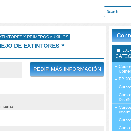
Cont
XTINTORES Y PRIMEROS AUXILIOS
NEJO DE EXTINTORES Y
CU
CATEG
Cursos
PEDIR MÁS INFORMACIÓN
Comer
FP 20
Cursos
Curso
Diseño
itarias
Curso
Inform
Curso
Curso