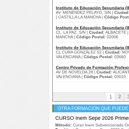
Instituto de Educación Secundaria (I
AV. MENENDEZ PELAYO, S/N |
Ciudad
| CASTILLA LA MANCHA |
Código Post
Instituto de Educación Secundaria (I
CL. LA PAZ, S/N |
Ciudad:
ALBACETE 
MANCHA |
Código Postal:
02006
Instituto de Educación Secundaria (I
CL CURA GONZÁLEZ 52 |
Ciudad:
NOV
VALENCIANA |
Código Postal:
03660
Centro Privado de Formación Profesi
AV DE NOVELDA 28 |
Ciudad:
ALICANT
VALENCIANA |
Código Postal:
03010
2
1
OTRA FORMACIÓN QUE PUEDE
CURSO Inem Sepe 2026 Primer
Método:
Curso Inem Subvencionado On