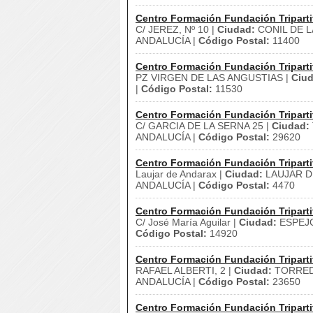
Centro Formación Fundación Triparti
C/ JEREZ, Nº 10 |
Ciudad:
CONIL DE L
ANDALUCÍA |
Código Postal:
11400
Centro Formación Fundación Triparti
PZ VIRGEN DE LAS ANGUSTIAS |
Ciud
|
Código Postal:
11530
Centro Formación Fundación Triparti
C/ GARCIA DE LA SERNA 25 |
Ciudad:
ANDALUCÍA |
Código Postal:
29620
Centro Formación Fundación Triparti
Laujar de Andarax |
Ciudad:
LAUJAR D
ANDALUCÍA |
Código Postal:
4470
Centro Formación Fundación Triparti
C/ José María Aguilar |
Ciudad:
ESPEJ
Código Postal:
14920
Centro Formación Fundación Triparti
RAFAEL ALBERTI, 2 |
Ciudad:
TORRED
ANDALUCÍA |
Código Postal:
23650
Centro Formación Fundación Triparti