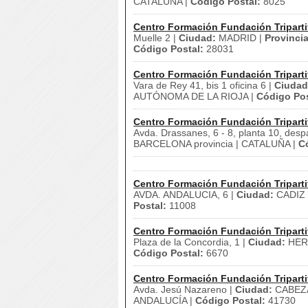
CATALUÑA |
Código Postal:
8025
Centro Formación Fundación Triparti
Muelle 2 |
Ciudad:
MADRID |
Provincia
Código Postal:
28031
Centro Formación Fundación Triparti
Vara de Rey 41, bis 1 oficina 6 |
Ciudad
AUTÓNOMA DE LA RIOJA |
Código Pos
Centro Formación Fundación Triparti
Avda. Drassanes, 6 - 8, planta 10, desp
BARCELONA provincia | CATALUÑA |
C
Centro Formación Fundación Triparti
AVDA. ANDALUCIA, 6 |
Ciudad:
CADIZ 
Postal:
11008
Centro Formación Fundación Triparti
Plaza de la Concordia, 1 |
Ciudad:
HER
Código Postal:
6670
Centro Formación Fundación Triparti
Avda. Jesú Nazareno |
Ciudad:
CABEZA
ANDALUCÍA |
Código Postal:
41730