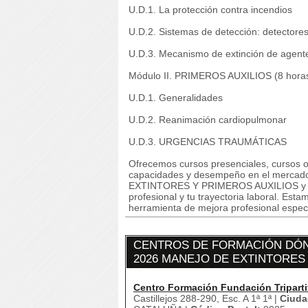
U.D.1. La protección contra incendios
U.D.2. Sistemas de detección: detectore
U.D.3. Mecanismo de extinción de agente
Módulo II. PRIMEROS AUXILIOS (8 hora
U.D.1. Generalidades
U.D.2. Reanimación cardiopulmonar
U.D.3. URGENCIAS TRAUMÁTICAS
Ofrecemos cursos presenciales, cursos on
capacidades y desempeño en el mercad
EXTINTORES Y PRIMEROS AUXILIOS y fórm
profesional y tu trayectoria laboral. Es
herramienta de mejora profesional especi
CENTROS DE FORMACIÓN DÓN
2026 MANEJO DE EXTINTORES
Centro Formación Fundación Triparti
Castillejos 288-290, Esc. A 1ª 1ª |
Ciuda