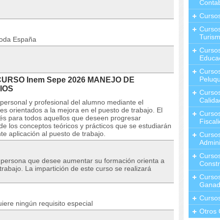
Contab
Curso
Cursos
Turis
toda España
Curso
Educa
Cursos
Peluqu
l CURSO Inem Sepe 2026 MANEJO DE
IOS
Curso
Calida
personal y profesional del alumno mediante el
s orientados a la mejora en el puesto de trabajo. El
Curso
rés para todos aquellos que deseen progresar
Fiscal
de los conceptos teóricos y prácticos que se estudiarán
e aplicación al puesto de trabajo.
Curso
Admini
Cursos
r persona que desee aumentar su formación orienta a
Constr
rabajo. La impartición de este curso se realizará
Cursos
Ganad
Curso
ere ningún requisito especial
Otros 