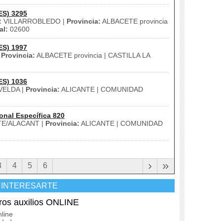
ES) 3295
:
VILLARROBLEDO |
Provincia:
ALBACETE provincia
al:
02600
ES) 1997
|
Provincia:
ALBACETE provincia | CASTILLA LA
ES) 1036
ELDA |
Provincia:
ALICANTE | COMUNIDAD
onal Específica 820
E/ALACANT |
Provincia:
ALICANTE | COMUNIDAD
›
»
3
4
5
6
 INTERESARTE
os auxilios ONLINE
line