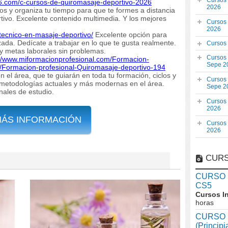
Cursos
26.com/c-cursos-de-quiromasaje-deportivo-2026
2026
os y organiza tu tiempo para que te formes a distancia
ivo. Excelente contenido multimedia. Y los mejores
Cursos
2026
/tecnico-en-masaje-deportivo/
Excelente opción para
zada. Dedícate a trabajar en lo que te gusta realmente.
Cursos
y metas laborales sin problemas.
Cursos
://www.miformacionprofesional.com/Formacion-
Sepe 2
8/Formacion-profesional-Quiromasaje-deportivo-194
n el área, que te guiarán en toda tu formación, ciclos y
Cursos
 metodologías actuales y más modernas en el área.
Sepe 2
nales de estudio.
Cursos
2026
MÁS INFORMACIÓN
Cursos
2026
CURS
CURSO In
CS5
Cursos I
horas
CURSO I
(Princip