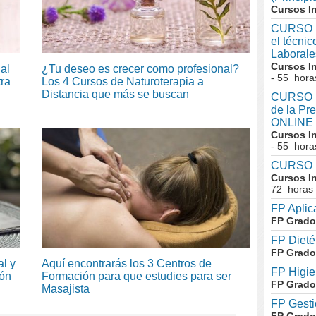
Cursos I
CURSO I
el técni
Laboral
Cursos I
al
¿Tu deseo es crecer como profesional?
- 55 hora
tra
Los 4 Cursos de Naturoterapia a
Distancia que más se buscan
CURSO In
de la Pr
ONLINE
Cursos I
- 55 hora
CURSO I
Cursos I
72 horas
FP Aplic
FP Grado
FP Dieté
FP Grado
al y
Aquí encontrarás los 3 Centros de
FP Higie
ión
Formación para que estudies para ser
FP Grado
Masajista
FP Gesti