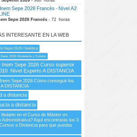
 Superior 2026
- 960 horas
nem Sepe 2026 Francés - Nivel A2
LINE
nem Sepe 2026 Francés
- 72 horas
ÁS INTERESANTE EN LA WEB
em Sepe 2026 Dietética
 Sepe 2026 Hostelería y Turismo
Inem Sepe 2026 Curso superior
010. Nivel Experto A DISTANCIA
nem Sepe 2026 Cómo conseguir los
s A DISTANCIA
d a distancia
ucia a distancia
titularte en el Curso de Máster en
n Administrativa? Aquí encontrarás los 3
Cursos a Distancia para que puedas