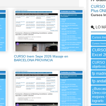
FP Grado
CURSO I
Plus ON
Cursos I
LO M
Cursos In
Cursos Inem
CURSO 
Excel 2
CURSO Inem Sepe 2026 Masaje en
BARCELONA PROVINCIA
CURSO I
objetivo
fp madri
fp andal
¿Buscas 
Direcció
mejores 
lograrlo