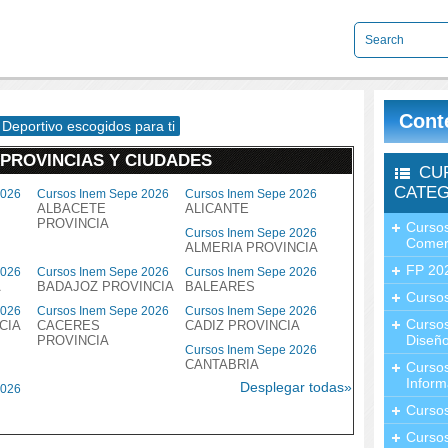
Cont
Deportivo escogidos para ti
 PROVINCIAS Y CIUDADES
CU
CATEG
2026
Cursos Inem Sepe 2026
Cursos Inem Sepe 2026
ALBACETE
ALICANTE
PROVINCIA
Cursos
Cursos Inem Sepe 2026
Comer
ALMERIA PROVINCIA
FP 20
2026
Cursos Inem Sepe 2026
Cursos Inem Sepe 2026
A
BADAJOZ PROVINCIA
BALEARES
Cursos
2026
Cursos Inem Sepe 2026
Cursos Inem Sepe 2026
Curso
CIA
CACERES
CADIZ PROVINCIA
Diseño
PROVINCIA
Cursos Inem Sepe 2026
CANTABRIA
Curso
Inform
Desplegar todas»
2026
Curso
Curso