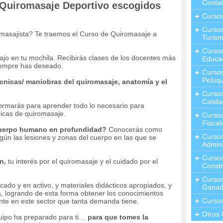
Contab
 Quiromasaje Deportivo escogidos
Curso
Cursos
omasajista? Te traemos el Curso de Quiromasaje a
Turis
.
Curso
ajo en tu mochila. Recibirás clases de los docentes más
Educa
siempre has deseado.
Cursos
Peluqu
cnicas/ maniobras del quiromasaje, anatomía y el
Curso
Calida
ormarás para aprender todo lo necesario para
nicas de quiromasaje.
Curso
Fiscal
cuerpo humano en profundidad?
Conocerás como
Curso
egún las lesiones y zonas del cuerpo en las que se
Admini
Cursos
n,
tu interés por el quiromasaje y el cuidado por el
Constr
Cursos
cado y en activo, y materiales didácticos apropiados, y
Ganad
a, logrando de esta forma obtener los conocimientos
Curso
te en este sector que tanta demanda tiene.
Otros 
quipo ha preparado para ti…
para que tomes la