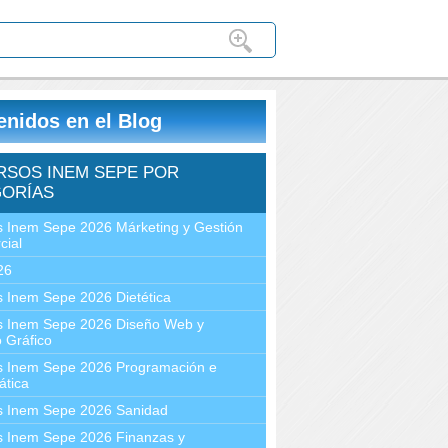
enidos en el Blog
RSOS INEM SEPE POR
ORÍAS
 Inem Sepe 2026 Márketing y Gestión
cial
26
 Inem Sepe 2026 Dietética
s Inem Sepe 2026 Diseño Web y
 Gráfico
s Inem Sepe 2026 Programación e
ática
s Inem Sepe 2026 Sanidad
s Inem Sepe 2026 Finanzas y