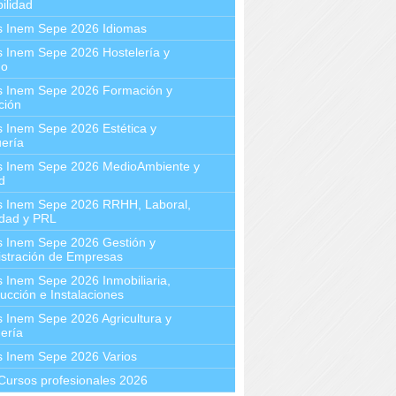
ilidad
s Inem Sepe 2026 Idiomas
 Inem Sepe 2026 Hostelería y
mo
s Inem Sepe 2026 Formación y
ción
 Inem Sepe 2026 Estética y
ería
s Inem Sepe 2026 MedioAmbiente y
d
s Inem Sepe 2026 RRHH, Laboral,
idad y PRL
s Inem Sepe 2026 Gestión y
stración de Empresas
 Inem Sepe 2026 Inmobiliaria,
ucción e Instalaciones
 Inem Sepe 2026 Agricultura y
ería
s Inem Sepe 2026 Varios
Cursos profesionales 2026