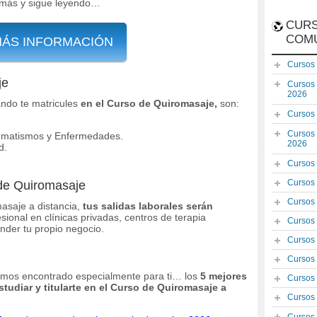
más y sigue leyendo…
CURS
COM
MÁS INFORMACIÓN
Cursos
je
Cursos
2026
ndo te matricules
en el Curso de Quiromasaje,
son:
Cursos
Cursos
aumatismos y Enfermedades.
2026
d.
Cursos
Cursos
 de Quiromasaje
Cursos
masaje a distancia,
tus salidas laborales serán
sional en clínicas privadas, centros de terapia
Cursos
nder tu propio negocio.
Cursos
Cursos
emos encontrado especialmente para ti… los
5 mejores
Cursos
udiar y titularte en el Curso de Quiromasaje a
Cursos