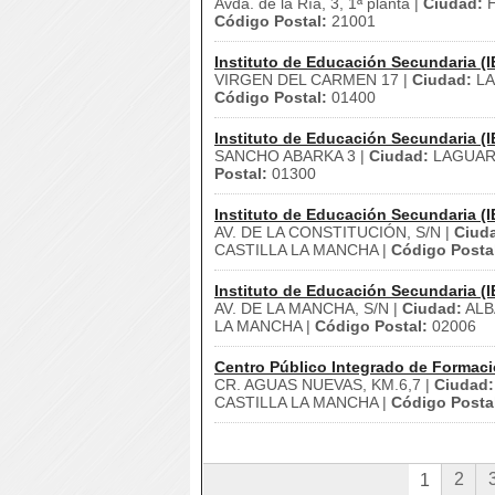
Avda. de la Ría, 3, 1ª planta |
Ciudad:
H
Código Postal:
21001
Instituto de Educación Secundaria (I
VIRGEN DEL CARMEN 17 |
Ciudad:
LA
Código Postal:
01400
Instituto de Educación Secundaria (I
SANCHO ABARKA 3 |
Ciudad:
LAGUAR
Postal:
01300
Instituto de Educación Secundaria (I
AV. DE LA CONSTITUCIÓN, S/N |
Ciud
CASTILLA LA MANCHA |
Código Posta
Instituto de Educación Secundaria (I
AV. DE LA MANCHA, S/N |
Ciudad:
ALB
LA MANCHA |
Código Postal:
02006
Centro Público Integrado de Formaci
CR. AGUAS NUEVAS, KM.6,7 |
Ciudad:
CASTILLA LA MANCHA |
Código Posta
2
1