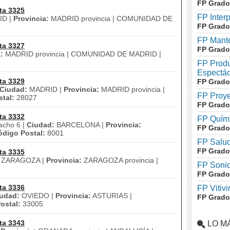
FP Grado
ta 3325
FP Inter
D |
Provincia:
MADRID provincia | COMUNIDAD DE
FP Grado
FP Mante
ta 3327
FP Grado
:
MADRID provincia | COMUNIDAD DE MADRID |
FP Produ
Espectác
ta 3329
FP Grado
Ciudad:
MADRID |
Provincia:
MADRID provincia |
FP Proye
tal:
28027
FP Grado
ta 3332
FP Quími
acho 6 |
Ciudad:
BARCELONA |
Provincia:
FP Grado
ódigo Postal:
8001
FP Salud
FP Grado
ta 3335
ZARAGOZA |
Provincia:
ZARAGOZA provincia |
FP Soni
FP Grado
ta 3336
FP Vitivi
udad:
OVIEDO |
Provincia:
ASTURIAS |
FP Grado
ostal:
33005
ta 3343
LO M