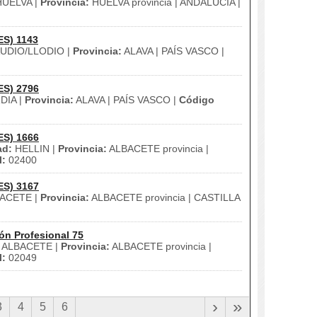
UELVA |
Provincia:
HUELVA provincia | ANDALUCÍA |
ES) 1143
UDIO/LLODIO |
Provincia:
ALAVA | PAÍS VASCO |
ES) 2796
DIA |
Provincia:
ALAVA | PAÍS VASCO |
Código
ES) 1666
ad:
HELLIN |
Provincia:
ALBACETE provincia |
l:
02400
ES) 3167
ACETE |
Provincia:
ALBACETE provincia | CASTILLA
ón Profesional 75
ALBACETE |
Provincia:
ALBACETE provincia |
l:
02049
›
»
3
4
5
6