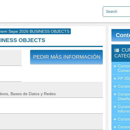
nem Sepe 2026 BUSINESS OBJECTS
Cont
SINESS OBJECTS
CU
CATEG
PEDIR MÁS INFORMACIÓN
Cursos
Comer
FP 20
Cursos
ivos, Bases de Datos y Redes
Curso
Diseño
Curso
Inform
Curso
Curso