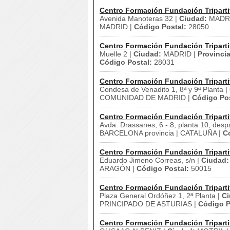
Centro Formación Fundación Triparti
Avenida Manoteras 32 |
Ciudad:
MADRI
MADRID |
Código Postal:
28050
Centro Formación Fundación Triparti
Muelle 2 |
Ciudad:
MADRID |
Provincia
Código Postal:
28031
Centro Formación Fundación Triparti
Condesa de Venadito 1, 8ª y 9ª Planta |
COMUNIDAD DE MADRID |
Código Pos
Centro Formación Fundación Triparti
Avda. Drassanes, 6 - 8, planta 10, desp
BARCELONA provincia | CATALUÑA |
C
Centro Formación Fundación Triparti
Eduardo Jimeno Correas, s/n |
Ciudad:
ARAGÓN |
Código Postal:
50015
Centro Formación Fundación Triparti
Plaza General Ordóñez 1, 2ª Planta |
Ci
PRINCIPADO DE ASTURIAS |
Código P
Centro Formación Fundación Triparti