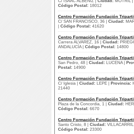
C/ ISAAC ALBENIZ |
Ciudad:
MOTRIL 
Código Postal:
18012
Centro Formación Fundación Triparti
C/ SAN FRANCISCO, 36 |
Ciudad:
MAR
|
Código Postal:
41620
Centro Formación Fundación Triparti
Carrera ALVAREZ, 16 |
Ciudad:
PRIEG
ANDALUCÍA |
Código Postal:
14800
Centro Formación Fundación Triparti
San Pedro, 48 |
Ciudad:
LUCENA |
Pro
Postal:
14900
Centro Formación Fundación Triparti
C/ Iglesia |
Ciudad:
LEPE |
Provincia:
H
21440
Centro Formación Fundación Triparti
Plaza de la Concordia, 1 |
Ciudad:
HER
Código Postal:
6670
Centro Formación Fundación Triparti
Santo Cristo, 8 |
Ciudad:
VILLACARRIL
Código Postal:
23300