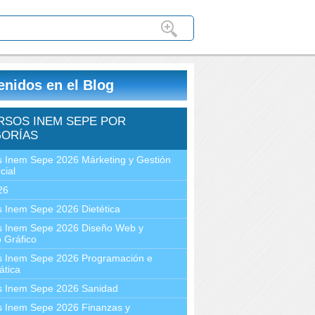
enidos en el Blog
RSOS INEM SEPE POR
ORÍAS
 Inem Sepe 2026 Márketing y Gestión
cial
26
 Inem Sepe 2026 Dietética
s Inem Sepe 2026 Diseño Web y
 Gráfico
s Inem Sepe 2026 Programación e
ática
s Inem Sepe 2026 Sanidad
s Inem Sepe 2026 Finanzas y