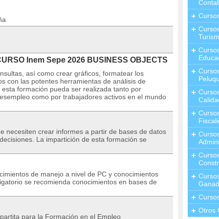
Contab
Curso
ña
Cursos
Turis
Curso
Educa
l CURSO Inem Sepe 2026 BUSINESS OBJECTS
Cursos
onsultas, así como crear gráficos, formatear los
Peluqu
tos con las potentes herramientas de análisis de
 esta formación pueda ser realizada tanto por
Curso
desempleo como por trabajadores activos en el mundo
Calida
Curso
Fiscal
e necesiten crear informes a partir de bases de datos
Curso
 decisiones. La impartición de esta formación se
Admini
Cursos
Constr
ocimientos de manejo a nivel de PC y conocimientos
Cursos
igatorio se recomienda conocimientos en bases de
Ganad
Curso
Otros 
partita para la Formación en el Empleo