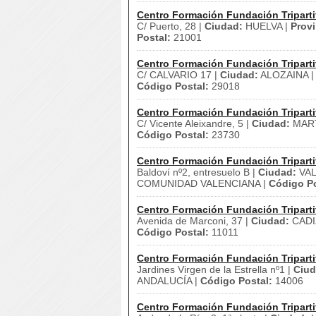
Centro Formación Fundación Triparti
C/ Puerto, 28 |
Ciudad:
HUELVA |
Provi
Postal:
21001
Centro Formación Fundación Triparti
C/ CALVARIO 17 |
Ciudad:
ALOZAINA 
Código Postal:
29018
Centro Formación Fundación Triparti
C/ Vicente Aleixandre, 5 |
Ciudad:
MAR
Código Postal:
23730
Centro Formación Fundación Triparti
Baldoví nº2, entresuelo B |
Ciudad:
VAL
COMUNIDAD VALENCIANA |
Código Po
Centro Formación Fundación Triparti
Avenida de Marconi, 37 |
Ciudad:
CADI
Código Postal:
11011
Centro Formación Fundación Triparti
Jardines Virgen de la Estrella nº1 |
Ciud
ANDALUCÍA |
Código Postal:
14006
Centro Formación Fundación Triparti