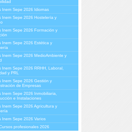
ilidad
s Inem Sepe 2026 Idiomas
 Inem Sepe 2026 Hostelería y
mo
s Inem Sepe 2026 Formación y
ción
 Inem Sepe 2026 Estética y
ería
s Inem Sepe 2026 MedioAmbiente y
d
s Inem Sepe 2026 RRHH, Laboral,
idad y PRL
s Inem Sepe 2026 Gestión y
stración de Empresas
 Inem Sepe 2026 Inmobiliaria,
ucción e Instalaciones
 Inem Sepe 2026 Agricultura y
ería
s Inem Sepe 2026 Varios
Cursos profesionales 2026