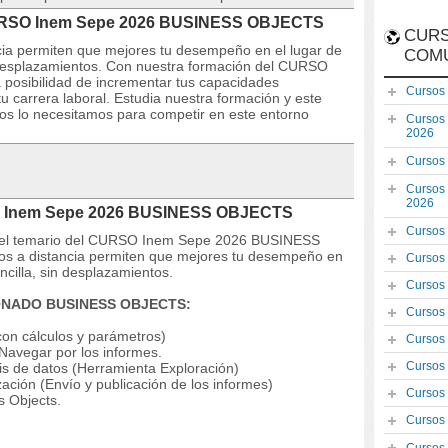
 CURSO Inem Sepe 2026 BUSINESS OBJECTS
CURS
ncia permiten que mejores tu desempeño en el lugar de
COM
n desplazamientos. Con nuestra formación del CURSO
osibilidad de incrementar tus capacidades
Cursos
u carrera laboral. Estudia nuestra formación y este
dos lo necesitamos para competir en este entorno
Cursos
2026
Cursos
Cursos
2026
SO Inem Sepe 2026 BUSINESS OBJECTS
Cursos
s y el temario del CURSO Inem Sepe 2026 BUSINESS
os a distancia permiten que mejores tu desempeño en
Cursos
ncilla, sin desplazamientos.
Cursos
IONADO BUSINESS OBJECTS:
Cursos
con cálculos y parámetros)
Cursos
 Navegar por los informes.
Cursos
sis de datos (Herramienta Exploración)
zación (Envío y publicación de los informes)
Cursos
s Objects.
Cursos