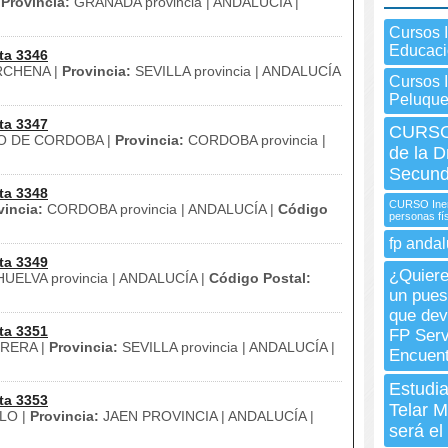
|
Provincia:
GRANADA provincia | ANDALUCÍA |
Cursos 
Educac
ta 3346
CHENA |
Provincia:
SEVILLA provincia | ANDALUCÍA
Cursos 
Peluque
ta 3347
CURSO 
O DE CORDOBA |
Provincia:
CORDOBA provincia |
de la 
Secund
ta 3348
CURSO Inem 
vincia:
CORDOBA provincia | ANDALUCÍA |
Código
personas f
fp andal
ta 3349
¿Quiere
UELVA provincia | ANDALUCÍA |
Código Postal:
un pues
que dev
ta 3351
FP Serv
RERA |
Provincia:
SEVILLA provincia | ANDALUCÍA |
Encuent
Estudia
ta 3353
Telar M
LO |
Provincia:
JAEN PROVINCIA | ANDALUCÍA |
será el