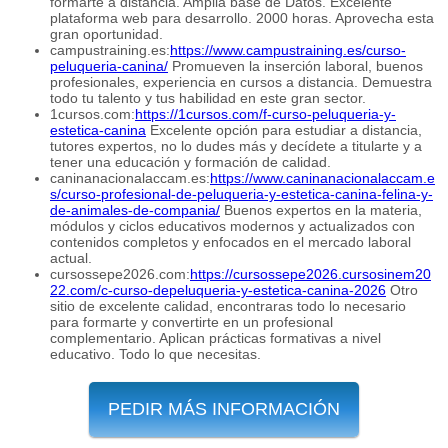
formarte a distancia. Amplia base de Datos. Excelente
plataforma web para desarrollo. 2000 horas. Aprovecha esta
gran oportunidad.
campustraining.es:
https://www.campustraining.es/curso-
peluqueria-canina/
Promueven la inserción laboral, buenos
profesionales, experiencia en cursos a distancia. Demuestra
todo tu talento y tus habilidad en este gran sector.
1cursos.com:
https://1cursos.com/f-curso-peluqueria-y-
estetica-canina
Excelente opción para estudiar a distancia,
tutores expertos, no lo dudes más y decídete a titularte y a
tener una educación y formación de calidad.
caninanacionalaccam.es:
https://www.caninanacionalaccam.e
s/curso-profesional-de-peluqueria-y-estetica-canina-felina-y-
de-animales-de-compania/
Buenos expertos en la materia,
módulos y ciclos educativos modernos y actualizados con
contenidos completos y enfocados en el mercado laboral
actual.
cursossepe2026.com:
https://cursossepe2026.cursosinem20
22.com/c-curso-depeluqueria-y-estetica-canina-2026
Otro
sitio de excelente calidad, encontraras todo lo necesario
para formarte y convertirte en un profesional
complementario. Aplican prácticas formativas a nivel
educativo. Todo lo que necesitas.
PEDIR MÁS INFORMACIÓN