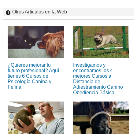
Otros Artículos en la Web
¿Quieres mejorar tu
Investigamos y
futuro profesional? Aquí
encontramos los 4
tienes 6 Cursos de
mejores Cursos a
Psicología Canina y
Distancia de
Felina
Adiestramiento Canino
Obediencia Básica