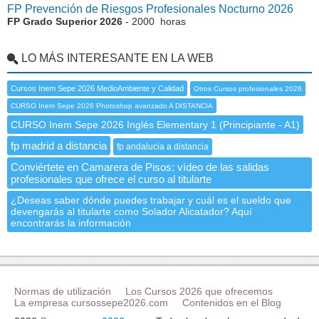
FP Prevención de Riesgos Profesionales Nocturno 2026
FP Grado Superior 2026
- 2000 horas
LO MÁS INTERESANTE EN LA WEB
Cursos Inem Sepe 2026 MedioAmbiente y Calidad
Otros Cursos profesionales 2026
CURSO Inem Sepe 2026 Photoshop avanzado A DISTANCIA
CURSO Inem Sepe 2026 Inglés Elementary 1 (Principiante - A1)
fp madrid a distancia
fp andalucia a distancia
Conviértete en Camarera de Pisos: vídeo de las salidas
profesionales que ofrece el curso al titularte
¿Deseas saber dónde puedes trabajar y cuál es el sueldo que
devengarás al titularte como Solador Alicatador? Aquí
encontrarás la información
Normas de utilización
Los Cursos 2026 que ofrecemos
La empresa cursossepe2026.com
Contenidos en el Blog