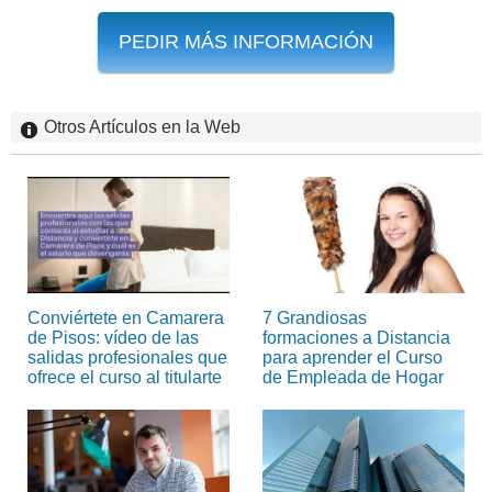
PEDIR MÁS INFORMACIÓN
Otros Artículos en la Web
Conviértete en Camarera
7 Grandiosas
de Pisos: vídeo de las
formaciones a Distancia
salidas profesionales que
para aprender el Curso
ofrece el curso al titularte
de Empleada de Hogar