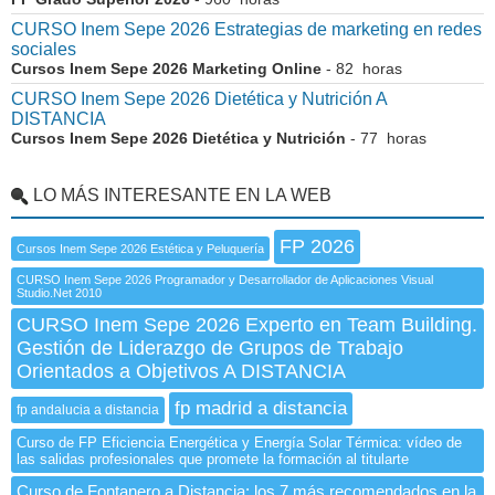
CURSO Inem Sepe 2026 Estrategias de marketing en redes
sociales
Cursos Inem Sepe 2026 Marketing Online
- 82 horas
CURSO Inem Sepe 2026 Dietética y Nutrición A
DISTANCIA
Cursos Inem Sepe 2026 Dietética y Nutrición
- 77 horas
LO MÁS INTERESANTE EN LA WEB
FP 2026
Cursos Inem Sepe 2026 Estética y Peluquería
CURSO Inem Sepe 2026 Programador y Desarrollador de Aplicaciones Visual
Studio.Net 2010
CURSO Inem Sepe 2026 Experto en Team Building.
Gestión de Liderazgo de Grupos de Trabajo
Orientados a Objetivos A DISTANCIA
fp madrid a distancia
fp andalucia a distancia
Curso de FP Eficiencia Energética y Energía Solar Térmica: vídeo de
las salidas profesionales que promete la formación al titularte
Curso de Fontanero a Distancia: los 7 más recomendados en la