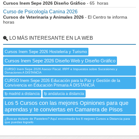
Cursos Inem Sepe 2026 Diseño Gráfico
- 65 horas
Curso de Psicología Canina 2026
Cursos de Veterinaria y Animales 2026
- El Centro te informa
horas
LO MÁS INTERESANTE EN LA WEB
Cursos Inem Sepe 2026 Hostelería y Turismo
Cursos Inem Sepe 2026 Diseño Web y Diseño Gráfico
CURSO Inem Sepe 2026 Asesor Fiscal. IRPF e Impuestos sobre Sucesiones y
Donaciones A DISTANCIA
CURSO Inem Sepe 2026 Educación para la Paz y Gestión de la
Convivencia en Educación Primaria A DISTANCIA
fp madrid a distancia
fp andalucia a distancia
Los 5 Cursos con las mejores Opiniones para que
aprendas y te conviertas en Camarera de Pisos
¿Buscas titularte de Pastelero? Aquí encontrarás los 6 mejores Cursos a Distancia para
que puedas lograrlo