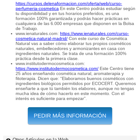
https://cursos.delenaformacion.com/oferta/web/curso-
perfumeria-cosmetica
En este Centro podrás estudiar según
tu disponibilidad y en tus horarios preferidos, es una
formación 100% garantizada y podrás hacer prácticas en
cualquiera de las 6.000 empresas que disponen en la Bolsa
de Trabajo.
www.ienaturales.com:
https://www.ienaturales.com/curso-
cosmetica-natural-madrid/
Con este curso de Cosmética
Natural vas a saber cómo elaborar tus propios cosméticos
naturales, embellecedores y armonizantes en casa con
ingredientes naturales. Se trata de una formación 100%
práctica desde la primera clase.
www.institutodermocosmetica.com:
https://www.institutodermocosmetica.com/
Este Centro tiene
25 años enseñando cosmética natural, aromaterapia y
fitoterapia. Dicen que: “Elaboramos buenos cosméticos con
ingredientes biológicos permitidos por ECOCERT. Queremos
enseñarte a que tú también los elabores, aunque no tengas
mucha idea de cómo hacerlo en este momento. Con el
interés es suficiente para empezar”.
PEDIR MÁS INFORMACIÓN
Otros Artículos en la Web